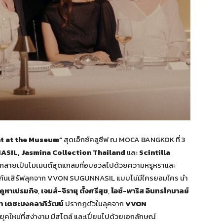
ht at the Museum”
สุดเอ็กซ์คลูซีฟ ณ MOCA BANGKOK ที่ 3
IL, Jasmina Collection Thailand
และ
Scintilla
ให้กลายเป็นโมเมนต์สุดแกลมที่อบอวลไปด้วยความหรูหราและ
มใจกันเสิร์ฟลุคจาก VVON SUGUNNASIL แบบไม่มีใครยอมใคร นำ
คูหาเปรมกิจ
,
เจมส์-จิรายุ ตั้งศรีสุข
,
ไอซ์-พาริส
อินทรโกมาลย์
า เตชะมงคลาภิวัฒน์
ปรากฏตัวในลุคจาก
VVON
คใหม่ที่สง่างาม มีสไตล์ และเปี่ยมไปด้วยเอกลักษณ์