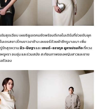
ข้มสุดเฉียบ เผยซิลูเอตคมชัดพร้อมดีเทลโมเดิร์นที่ช่วยขับลุค
นเดรสยาวโทนขาวงาช้าง เลเยอร์ด้วยผ้าซีทรูบางเบา เพิ่ม
คู่รักสุดหวาน
มิว-นิษฐา
และ
เซนต์-ธราภุช คูหาเปรมกิจ
ที่ควง
่นที่ทั้งหรูหรา อบอุ่น และร่วมสมัย สะท้อนภาพของหญิงสาวและชาย
องตัวเอง