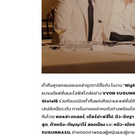
ค่ำคืนสุดแกลมของเหล่าซุปตาร์ชื่อดัง ในงาน
“Nig
แบรนด์แฟชั่นและไลฟ์สไตล์อย่าง
VVON SUGUNNAS
Gioielli
ร่วมกันเนรมิตค่ำคืนแห่งศิลปะและแฟชั่น
เสน่ห์เหนือระดับ ภายในงานเหล่าคนดังต่างพร้อ
ทีมโดย
พอลล่า เทเลอร์
,
เดียร์น่า ฟลีโป
,
มิว-นิษฐา
สุต
,
ต้าเหนิง-กัญญาวีร์ สองเมือง
และ
หมิว-ณัชช
SUGUNNASIL
ถ่ายทอดภาพของผู้หญิงและผู้ชายยุ