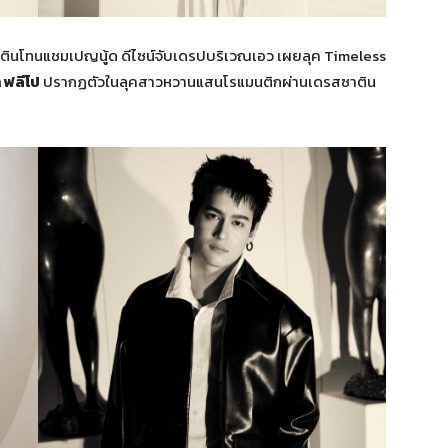
ตินโทนแชมเปญนู้ด ดีไซน์จับเดรปบริเวณเอว เผยลุค Timeless
า ฟลีโป
ปรากฏตัวในลุคสาวหวานแสนโรแมนติกผ่านเดรสซาติน