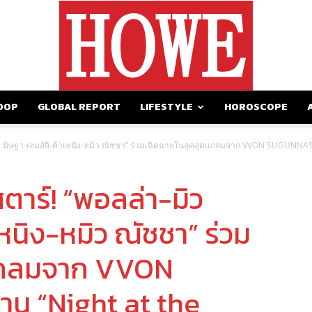
OOP
GLOBAL REPORT
LIFESTYLE
HOROSCOPE
https://howemagazine.com/
มิว นิษฐา-เจมส์จิ-ต้าเหนิง-หมิว ณัชชา” ร่วมเฉิดฉายในลุคสุดแกลมจาก VVON SUGUNNA
ตาร์! “พอลล่า-มิว
หนิง-หมิว ณัชชา” ร่วม
ดแกลมจาก VVON
น “Night at the