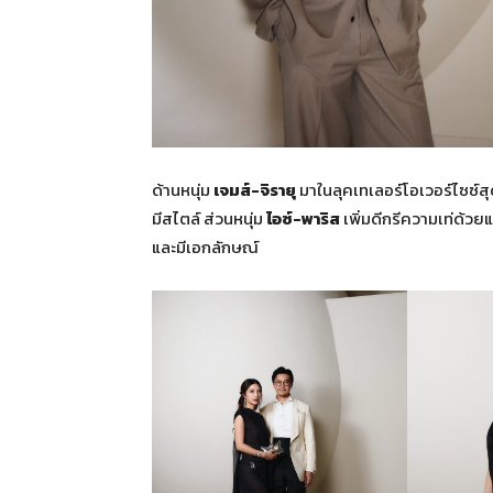
ด้านหนุ่ม
เจมส์
-จิรายุ
มาในลุคเทเลอร์โอเวอร์ไซซ์ส
มีสไตล์ ส่วนหนุ่ม
ไอซ์
-พาริส
เพิ่มดีกรีความเท่ด้วยแ
และมีเอกลักษณ์