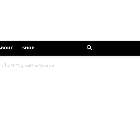
ABOUT
SHOP
SIL ในงาน “Night at the Museum”