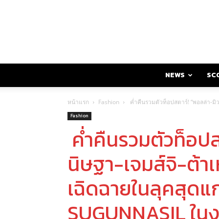
NEWS
SC
หน้าแรก
Fashion
ค่ำคืนรวมตัวท็อปสตาร์! “พอลล่า-
Fashion
ค่ำคืนรวมตัวท็อปส
นิษฐา-เจมส์จิ-ต้าเ
เฉิดฉายในลุคสุ
SUGUNNASIL ในงา