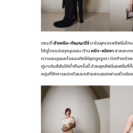
ขณะที่
ต้าเหนิง
-กัญญาวีร์
มาในลุคเดรสอีฟนิ่งโทนเ
ให้ดูโดดเด่นทุกมุมมอง ด้าน
หมิว
-ณัชชา
สวยสะกดใ
ความละมุนและโรแมนติกให้ลุคดูหรูหรา ปิดท้ายด้วย
คู่มาเติมสีสันให้ค่ำคืนครั้งนี้ ด้วยลุคอีฟนิ่งแฟชั
หนุ่มที่รักการแต่งตัวและกล้าแสดงออกผ่านสไตล์ข