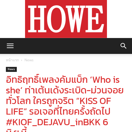
https://howemagazine.com/
หน้าแรก
News
News
อิทธิฤทธิ์เพลงคัมแบ็ก ‘Who is
she’ ท่าเต้นเด้งระเบิด-ม่วนจอย
ทั่วโลก ใครถูกจริต “KISS OF
LIFE” รอเจอที่ไทยครั้งถัดไป
#KIOF_DEJAVU_inBKK 6