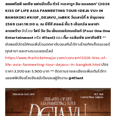
สออฟไลฟ์ เอเชีย แฟนมีตติ้ง ทัวร์ <เดจาวู> อิน แบงคอก” (2026
KISS OF LIFE ASIA FANMEETING TOUR <DEJA VU> IN
BANGKOK)
#KIOF_DEJAVU_inBKK
วันเสาร์ที่ 6 มิถุนายน
2569 เวลา 18:00 น.
ณ บีซีซี ฮอลล์ ชั้น
5 เซ็นทรัล พลาซ่า
ลาดพร้าว
จัดโดย
โฟร์ วัน วัน เอ็นเตอร์เทนเม้นท์
(Four One One
Entertainment
หรือ
411ent)
ของ
กึ้ง-เฉลิมชัย มหากิจศิริ
**
ยังพอมีบัตรให้คนเพิ่งโดนตกหาจับจองกันได้ทางไทยทิคเก็ตเมเจอร์
ทุกสาขา และทางระบบออนไลน์
https://www.thaiticketmajor.com/concert/2026-kiss-of-
life-asia-fanmeeting-tour-dejavu-in-bangkok.html
บัตร
ราคา 3,500 และ 5,900 บาท ** ติดตามรายละเอียดเพิ่มเติมได้ทา
งออฟฟิเชียลโซเชียลมีเดียของผู้จัดงาน
@411ent