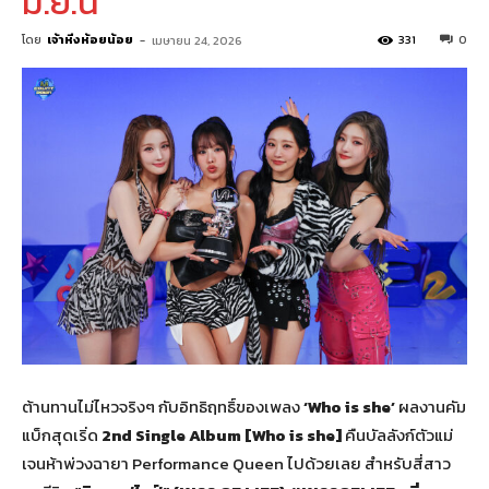
มิ.ย.นี้
โดย
เจ้าหิ่งห้อยน้อย
-
331
0
เมษายน 24, 2026
ต้านทานไม่ไหวจริงๆ กับอิทธิฤทธิ์ของเพลง
‘
Who is she’
ผลงานคัม
แบ็กสุดเริ่ด
2nd Single Album [Who is she]
คืนบัลลังก์ตัวแม่
เจนห้าพ่วงฉายา Performance Queen ไปด้วยเลย สำหรับสี่สาว