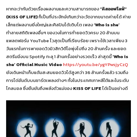
หากจะว่ากันด้วยเรื่องผลงานและความสามารถของ
“คิสออฟไลฟ์”
(
KISS OF LIFE)
ก็เป็นที่ประจักษ์เกินกว่าจะวัดจากขนาดค่ายได้ ค่าย
เล็กแต่ผลงานยิ่งใหญ่และศิลปินได้เติบโต เพลง
‘
Who is she’
ทำลายสถิติเพลงอื่นๆ ของวงในการทำยอดวิวครบ 20 ล้านบน
แพลตฟอร์ม YouTube ไวสุดเป็นที่เรียบร้อย เพราะใช้เวลาเพียง 3
วันแรกในการพายอดวิวมิวสิกวิดีโอพุ่งไปถึง 20 ล้านครั้ง และยอด
สตรีมมิ่งบน Spotify ทะลุ 1 ล้านครั้งอย่างรวดเร็ว ล่าสุดนี้
‘Who is
she’ Official Music Video
https://youtu.be/ygYPwsjyCzQ
ยังเดินหน้าเก็บแต้มสะสมยอดวิวได้สูงกว่า 36 ล้านครั้งแล้ว รวมถึง
การไต่อันดับบนชาร์ตเพลงต่างๆ ทั้งในประเทศเกาหลีใต้และในระดับ
โกลบอล ซึ่งยืนยันถึงพลังตัวแม่ของ
KISS OF LIFE
ได้เป็นอย่างดี