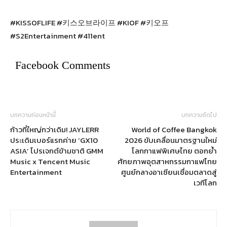
#KISSOFLIFE #키스오브라이프 #KIOF #키오프
#S2Entertainment #411ent
Facebook Comments
บทความก่อนหน้านี้
บทความถัดไป
ก้าวที่ใหญ่กว่าเดิม! JAYLERR
World of Coffee Bangkok
ประเดิมเบอร์แรกค่าย ‘GX10
2026 ขับเคลื่อนมาตรฐานใหม่
ASIA’ โปรเจกต์ข้ามชาติ GMM
โลกกาแฟพิเศษไทย ตอกย้ำ
Music x Tencent Music
ศักยภาพอุตสาหกรรมกาแฟไทย
Entertainment
ศูนย์กลางอาเซียนเชื่อมตลาดสู่
เวทีโลก