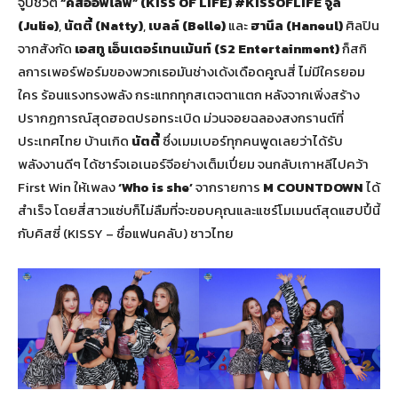
จูบชีวิต
“คิสออฟไลฟ์” (
KISS OF LIFE) #KISSOFLIFE
จูลี่
(
Julie)
,
นัตตี้ (Natty)
,
เบลล์ (Belle)
และ
ฮานึล (
Haneul)
ศิลปิน
จากสังกัด
เอสทู
เอ็นเตอร์เทนเม้นท์ (
S2 Entertainment)
ก็สกิ
ลการเพอร์ฟอร์มของพวกเธอมันช่างเด้งเดือดคูณสี่ ไม่มีใครยอม
ใคร ร้อนแรงทรงพลัง กระแทกทุกสเตจตาแตก หลังจากเพิ่งสร้าง
ปรากฏการณ์สุดฮอตปรอทระเบิด ม่วนจอยฉลองสงกรานต์ที่
ประเทศไทย บ้านเกิด
นัตตี้
ซึ่งเมมเบอร์ทุกคนพูดเลยว่าได้รับ
พลังงานดีๆ ได้ชาร์จเอเนอร์จีอย่างเต็มเปี่ยม จนกลับเกาหลีไปคว้า
First Win ให้เพลง
‘
Who is she’
จากรายการ
M COUNTDOWN
ได้
สำเร็จ โดยสี่สาวแซ่บก็ไม่ลืมที่จะขอบคุณและแชร์โมเมนต์สุดแฮปปี้นี้
กับคิสซี่ (KISSY – ชื่อแฟนคลับ) ชาวไทย