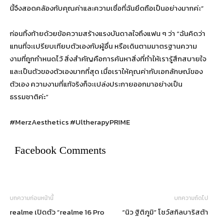
นี้จึงสอดคล้องกับคุณค่าและความเชื่อที่ฉันยึดถือเป็นอย่างมากค่ะ”
ก่อนทิ้งท้ายด้วยข้อความสร้างแรงบันดาลใจถึงแฟน ๆ ว่า “ฉันคิดว่า
แทนที่จะเปรียบเทียบตัวเองกับผู้อื่น หรือเดินตามมาตรฐานความ
งามที่ถูกกำหนดไว้ สิ่งสำคัญคือการค้นหาสิ่งที่ทำให้เรารู้สึกสบายใจ
และเป็นตัวของตัวเองมากที่สุด เมื่อเราให้คุณค่ากับเอกลักษณ์ของ
ตัวเอง ความงามที่แท้จริงก็จะเปล่งประกายออกมาอย่างเป็น
ธรรมชาติค่ะ”
#MerzAesthetics #UltherapyPRIME
Facebook Comments
บทความก่อนหน้านี้
บทความถัดไป
realme เปิดตัว “realme 16 Pro
“นิว ฐิติภูมิ” โชว์สกิลบาริสต้า