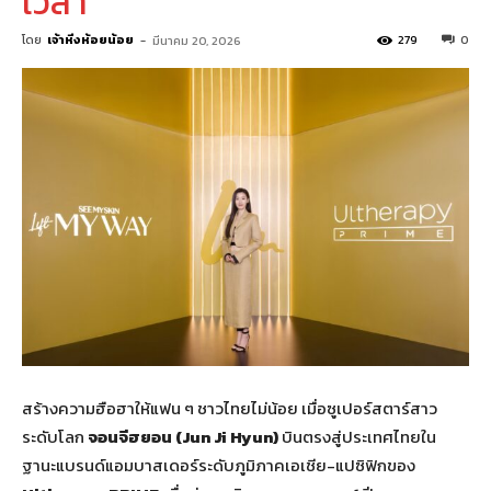
เวลา
โดย
เจ้าหิ่งห้อยน้อย
-
279
0
มีนาคม 20, 2026
สร้างความฮือฮาให้แฟน ๆ ชาวไทยไม่น้อย เมื่อซูเปอร์สตาร์สาว
ระดับโลก
จอนจีฮยอน (
Jun Ji Hyun)
บินตรงสู่ประเทศไทยใน
ฐานะแบรนด์แอมบาสเดอร์ระดับภูมิภาคเอเชีย-แปซิฟิกของ