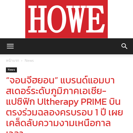
https://howemagazine.com/
หน้าแรก
News
News
“จอนจีฮยอน” แบรนด์แอมบา
สเดอร์ระดับภูมิภาคเอเชีย-
แปซิฟิก Ultherapy PRIME บิน
ตรงร่วมฉลองครบรอบ 1 ปี เผย
เคล็ดลับความงามเหนือกาล