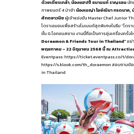
ด้วยเตียรเกล้า
,
น้องแฮปปี้ ธนานนท์ ราญรอน
นัก
ภาพยนตร์ 4 ป่าช้า
น้องเนญ่า ไอย์ฌิมา กรดนาค
, 
ศักตยาวนิช
ผู้เข้าแข่งขัน Master Chef Junior T
โดราเอมอนเพื่อสร้างโมเมนต์สุดพิเศษในธีม “โดราเ
ชั้น G ไอคอนสยาม งานนี้ถือเป็นการอุ่นเครื่องครั้
Doraemon & Friends Tour in Thailand”
อย่า
พฤษภาคม – 22 มิถุนายน 2568 นี้ ณ Attraction
Eventpass: https://ticket.eventpass.co/t/do
https://s.klook.com/th_doraemon สอบถามข้อมูล
in Thailand