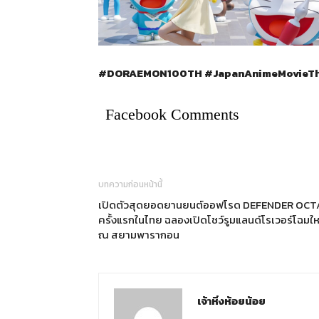
#DORAEMON100TH #JapanAnimeMovieTh
Facebook Comments
บทความก่อนหน้านี้
เปิดตัวสุดยอดยานยนต์ออฟโรด DEFENDER OCT
ครั้งแรกในไทย ฉลองเปิดโชว์รูมแลนด์โรเวอร์โฉมให
ณ สยามพารากอน
เจ้าหิ่งห้อยน้อย