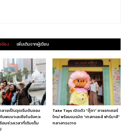
ยวข้อง
เพิ่มเติมจากผู้เขียน
กลายเป็นจุดเริ่มต้นของ
Take Toys เปิดตัว “ตุ๊ตา” คาแรกเตอร์
ค้นพบมาเลเซียในจังหวะ
ใหม่ พร้อมเนรมิต “เทสทอยส์ ฟาร์มาซี”
้อมช่วงเวลาที่เติมเต็ม
กลางทรงวาด
ป