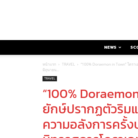
NEWS
SC
หน้าแรก
TRAVEL
“100% Doraemon in Town” โดราเอมอ
มิถุนายน...
TRAVEL
“100% Doraemon 
ยักษ์ปรากฏตัวริมแ
ความอลังการครั้งป