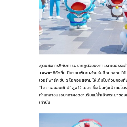
สุดอลังการ!! กับการปรากฏตัวของคาแรคเตอร์ระดับ
Town”
ที่จัดขึ้นเป็นรอบพิเศษสำหรับสื่อมวลชน ให
เวอร์ พาร์ค ชั้น G ไอคอนสยาม ให้เต็มไปด้วยกองท
“โดราเอมอนยักษ์” สูง 12 เมตร ซึ่งเป็นหุ่นเป่าลมโ
ท่ามกลางบรรยากาศงดงามริมแม่น้ำเจ้าพระยาของแ
เท่านั้น