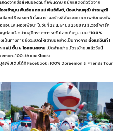
แสดงจากซีรีส์ ฝันของฉันคือฟันดาบ 3 นักแสดงตัวจี้ดจาก
น้องเจ้าคุณ พันธ์ชนกชนม์ พันธ์สังข์, น้องปาณพุฒิ ปาณพุฒิ
hailand Season 3 ที่จะมาร่ามสร้างสีสันและถ่ายภาพกับกองทัพ
อมอนและผองเพื่อน” ในวันที่ 22 เมษายน 2568 ณ ริเวอร์ พาร์ค
งใหญ่ก่อนเปิดม่านสู่นิทรรศการระดับโลกเต็มรูปแบบ
“
100%
งเป็นทางการ ซึ่งจะเปิดให้เข้าชมอย่างเป็นทางการ
ตั้งแต่วันที่
1
 Hall ชั้น 6 ไอคอนสยาม
เปิดจำหน่ายบัตรเข้าชมแล้ววันนี้
raemon-100-th และ Klook:
เพิ่มเติมได้ที่ Facebook : 100% Doraemon & Friends Tour