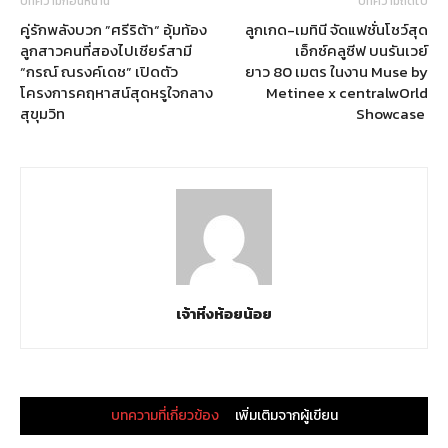
บทความก่อนหน้านี้
บทความถัดไป
คู่รักพลังบวก ”ศรีริต้า“ อุ้มท้อง
ลูกเกด-เมทินี จัดแฟชั่นโชว์สุด
ลูกสาวคนที่สองไปเชียร์สามี
เอ็กซ์คลูซีฟ บนรันเวย์
“กรณ์ ณรงค์เดช” เปิดตัว
ยาว 80 เมตร ในงาน Muse by
โครงการคฤหาสน์สุดหรูใจกลาง
Metinee x centralwOrld
สุขุมวิท
Showcase
เจ้าหิ่งห้อยน้อย
บทความที่เกี่ยวข้อง
เพิ่มเติมจากผู้เขียน