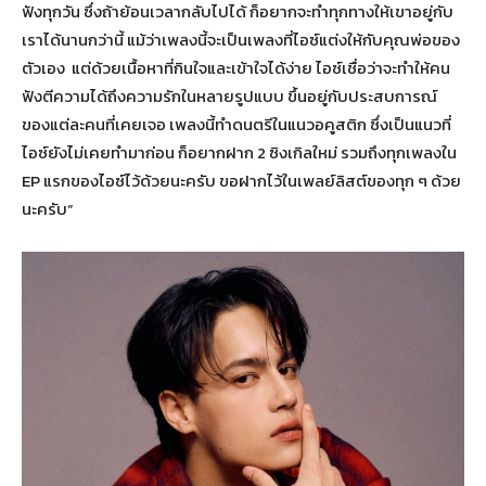
ฟังทุกวัน ซึ่งถ้าย้อนเวลากลับไปได้ ก็อยากจะทำทุกทางให้เขาอยู่กับ
เราได้นานกว่านี้ แม้ว่าเพลงนี้จะเป็นเพลงที่ไอซ์แต่งให้กับคุณพ่อของ
ตัวเอง แต่ด้วยเนื้อหาที่กินใจและเข้าใจได้ง่าย ไอซ์เชื่อว่าจะทำให้คน
ฟังตีความได้ถึงความรักในหลายรูปแบบ ขึ้นอยู่กับประสบการณ์
ของแต่ละคนที่เคยเจอ เพลงนี้ทำดนตรีในแนวอคูสติก ซึ่งเป็นแนวที่
ไอซ์ยังไม่เคยทำมาก่อน ก็อยากฝาก 2 ซิงเกิลใหม่ รวมถึงทุกเพลงใน
EP แรกของไอซ์ไว้ด้วยนะครับ ขอฝากไว้ในเพลย์ลิสต์ของทุก ๆ ด้วย
นะครับ”