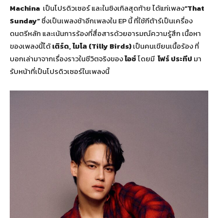
Machina
เป็นโปรดิวเซอร์ และในซิงเกิลสุดท้าย ได้แก่เพลง
“That
Sunday”
ซึ่งเป็นเพลงช้าอีกเพลงใน EP นี้ ที่ใช้กีต้าร์เป็นเครื่อง
ดนตรีหลัก และเน้นการร้องที่สื่อสารด้วยอารมณ์ความรู้สึก เนื้อหา
ของเพลงนี้ได้
เติร์ด, ไมโล (Tilly Birds)
เป็นคนเขียนเนื้อร้อง ที่
บอกเล่ามาจากเรื่องราวในชีวิตจริงของ
ไอซ์
โดยมี
โฟร์ ประทีป
มา
รับหน้าที่เป็นโปรดิวเซอร์ในเพลงนี้