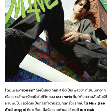
โดยเพลง
“ส่วนลึก”
ถือเป็นซิงเกิลที่ 4 ซึ่งเป็นเพลงช้า ที่เขียนมาจาก
เรื่องราวอีกพาร์ตหนึ่งในชีวิตของ
Ice Paris
ที่เล่าถึงความสัมพันธ์ที่
ผ่านพ้นไปแล้วโดยเป็นการทำงานร่วมกันครั้งแรกกับ
โต Mirr (เลอ
ทัศน์ เกตุสุข)
ที่มาเขียนเนื้อร้องและทำนอง โดยมี
เมก Mek