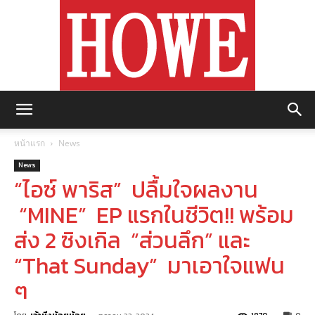
https://howemagazine.com/
หน้าแรก
News
News
“ไอซ์ พาริส” ปลื้มใจผลงาน
“MINE” EP แรกในชีวิต!! พร้อม
ส่ง 2 ซิงเกิล “ส่วนลึก” และ
“That Sunday” มาเอาใจแฟน
ๆ