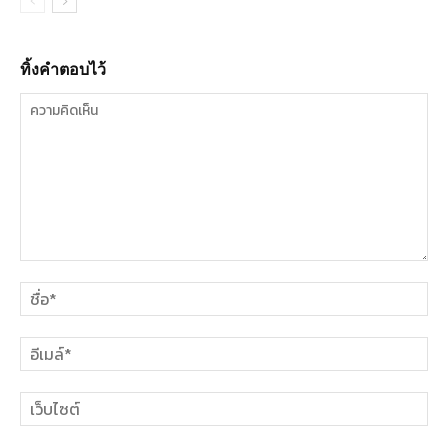
ทิ้งคำตอบไว้