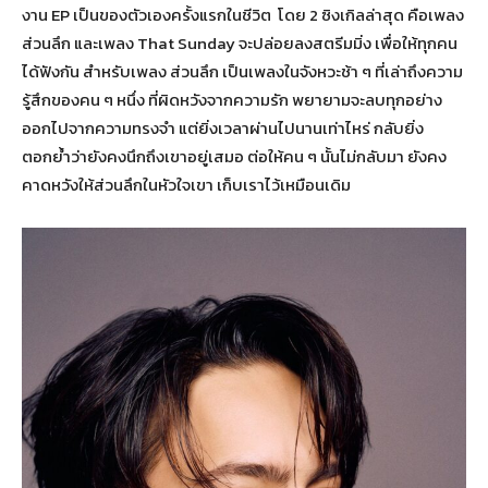
งาน EP เป็นของตัวเองครั้งแรกในชีวิต โดย 2 ซิงเกิลล่าสุด คือเพลง
ส่วนลึก และเพลง That Sunday จะปล่อยลงสตรีมมิ่ง เพื่อให้ทุกคน
ได้ฟังกัน สำหรับเพลง ส่วนลึก เป็นเพลงในจังหวะช้า ๆ ที่เล่าถึงความ
รู้สึกของคน ๆ หนึ่ง ที่ผิดหวังจากความรัก พยายามจะลบทุกอย่าง
ออกไปจากความทรงจำ แต่ยิ่งเวลาผ่านไปนานเท่าไหร่ กลับยิ่ง
ตอกย้ำว่ายังคงนึกถึงเขาอยู่เสมอ ต่อให้คน ๆ นั้นไม่กลับมา ยังคง
คาดหวังให้ส่วนลึกในหัวใจเขา เก็บเราไว้เหมือนเดิม