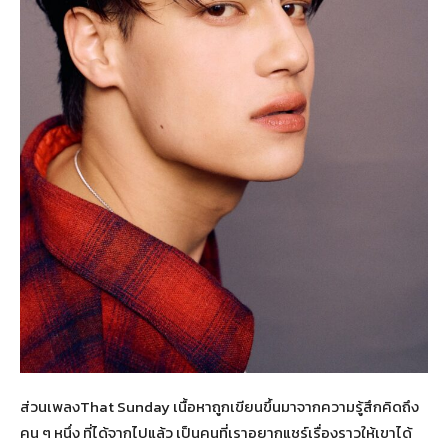
ส่วนเพลงThat Sunday เนื้อหาถูกเขียนขึ้นมาจากความรู้สึกคิดถึง
คน ๆ หนึ่ง ที่ได้จากไปแล้ว เป็นคนที่เราอยากแชร์เรื่องราวให้เขาได้