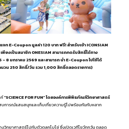
ีแจก E-Coupon มูลค่า 120 บาท ฟรี! สำหรับเข้า ICONSIAM
ียงเป็นสมาชิก ONESIAM สามารถกดรับสิทธิ์ได้ทาง
ี่ 5 – 8 มกราคม 2569 และสามารถ นำ E-Coupon ไปใช้ได้
ดจำนวน 250 สิทธิ์/วัน รวม 1,000 สิทธิ์ตลอดรายการ)
รค์
“SCIENCE FOR FUN” โดยองค์การพิพิธภัณฑ์วิทยาศาสตร์
ประสบการณ์แสนสนุกและเก็บเกี่ยวความรู้ไปพร้อมกันกับหลาก
วิทยาศาสตร์ไปกับตัวตลกโบโซ่ ซึ่งเปิดเวทีโชว์ทุกวัน ตลอด