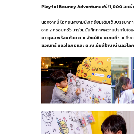
Playful Bouncy Adventure ฟรี! 1,000 สิทธิ
นอกจากนี้ ไอคอนสยามยังเตรียมเติมเต็มบรรยากาศแ
จาก 2 ครอบครัว มาร่วมบันทึกภาพความประทับใจแล
ตา ยุคล พร้อมด้วย ด.ช.อัฑฒ์ชิน เดชนที
รวมถึง
ชวิณทร์ นิลวิไลภร และ ด.ญ.นัชส์ปัญญ์ นิลวิไล