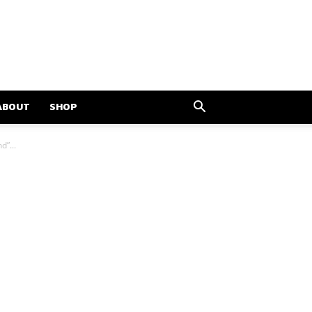
ABOUT
SHOP
d”...