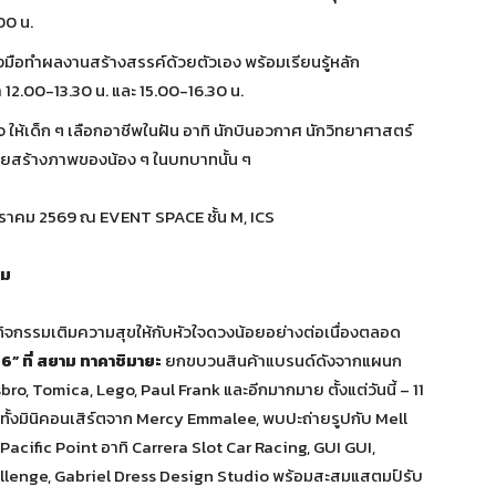
00 น.
ลงมือทำผลงานสร้างสรรค์ด้วยตัวเอง พร้อมเรียนรู้หลัก
 12.00-13.30 น. และ 15.00-16.30 น.
ให้เด็ก ๆ เลือกอาชีพในฝัน อาทิ นักบินอวกาศ นักวิทยาศาสตร์
ช่วยสร้างภาพของน้อง ๆ ในบทบาทนั้น ๆ
 มกราคม 2569 ณ EVENT SPACE ชั้น M, ICS
าม
ดกิจกรรมเติมความสุขให้กับหัวใจดวงน้อยอย่างต่อเนื่องตลอด
 ที่ สยาม ทาคาชิมายะ
ยกขบวนสินค้าแบรนด์ดังจากแผนก
bro, Tomica, Lego, Paul Frank และอีกมากมาย ตั้งแต่วันนี้ – 11
ทั้งมินิคอนเสิร์ตจาก Mercy Emmalee, พบปะถ่ายรูปกับ Mell
cific Point อาทิ Carrera Slot Car Racing, GUI GUI,
llenge, Gabriel Dress Design Studio พร้อมสะสมแสตมป์รับ