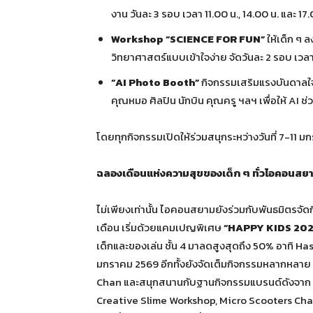
งาน วันละ 3 รอบ เวลา 11.00 น., 14.00 น. และ 17.
Workshop “SCIENCE FOR FUN”
ให้เด็ก ๆ 
วิทยาศาสตร์แบบเข้าใจง่าย จัดวันละ 2 รอบ เวลา
“AI Photo Booth”
กิจกรรมเสริมแรงบันดาลใจ 
คุณหมอ ศิลปิน นักบิน คุณครู ฯลฯ เพื่อให้ AI 
โดยทุกกิจกรรมเปิดให้ร่วมสนุกระหว่างวันที่ 7-11
ฉลองเดือนแห่งความสุขของเด็ก ๆ ทั่วไอคอนสย
ไม่เพียงเท่านั้น ไอคอนสยามยังร่วมกับพันธมิตรจั
เดือน เริ่มด้วยแคมเปญพิเศษ
“HAPPY KIDS 2026”
เด็กและของเล่น ชั้น 4 มาลดสูงสุดถึง 50% อาทิ Has
มกราคม 2569 อีกทั้งยังจัดเต็มกิจกรรมหลากหลาย 
Chan และสนุกสนานกับฐานกิจกรรมแบรนด์ดังจาก Pa
Creative Slime Workshop, Micro Scooters Cha