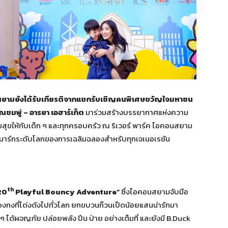
นสยามยังได้รับเกียรติจากแขกรับเชิญคนพิเศษขวัญใจมหาชน
ุณชมพู่ – อารยา เอฮาร์เก็ต
มาร่วมสร้างบรรยากาศแห่งความ
สุขให้กับเด็ก ๆ และทุกครอบครัว ณ ริเวอร์ พาร์ค ไอคอนสยาม
ด์มาร์กระดับโลกของการเฉลิมฉลองสำหรับทุกเจเนอเรชัน
th
20
Playful Bouncy Adventure”
ซึ่งไอคอนสยามจับมือ
งกงที่โด่งดังไปทั่วโลก ยกขบวนก๊วนเป็ดน้อยแสนน่ารักมา
 ได้ผจญภัย ปล่อยพลัง ปีน ป่าย อย่างเต็มที่ และยังมี B.Duck