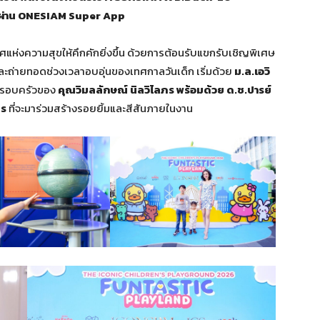
์ ผ่าน ONESIAM Super App
ห่งความสุขให้คึกคักยิ่งขึ้น ด้วยการต้อนรับแขกรับเชิญพิเศษ
ะถ่ายทอดช่วงเวลาอบอุ่นของเทศกาลวันเด็ก เริ่มด้วย
ม.ล.เอวิ
ครอบครัวของ
คุณวิมลลักษณ์ นิลวิไลภร พร้อมด้วย ด.ช.ปารย์
ภร
ที่จะมาร่วมสร้างรอยยิ้มและสีสันภายในงาน