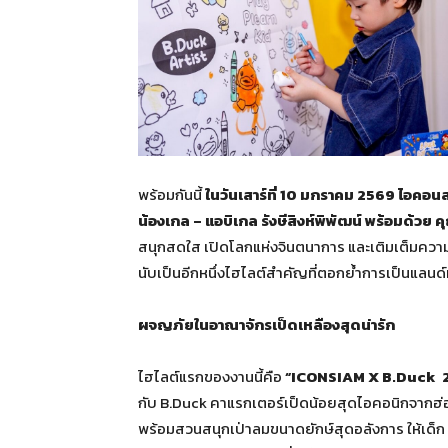
พร้อมกันนี้
ในวันเสาร์ที่ 10 มกราคม 2569 ไอคอ
น้องเกล – แอบิเกล รังษีสิงห์พิพัฒน์ พร้อมด้วย ค
สนุกสดใส เปิดโลกแห่งจินตนาการ และเติมเต็มความ
นับเป็นอีกหนึ่งไฮไลต์สำคัญที่ตอกย้ำการเป็นแลน
ผจญภัยในอาณาจักรเป็ดเหลืองสุดน่ารัก
ไฮไลต์แรกของงานนี้คือ
“ICONSIAM X B.Duck 
กับ B.Duck คาแรกเตอร์เป็ดน้อยสุดไอคอนิกจากฮ่อ
พร้อมสวนสนุกเป่าลมขนาดยักษ์สุดอลังการ ให้เด็ก ๆ