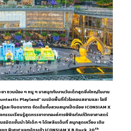
ยา ชวนน้อง ๆ หนู ๆ มาสนุกกับงานวันเด็กสุดยิ่งใหญ่ในงาน
tastic Playland” เนรมิตพื้นที่ทั่วไอคอนสยามและ ไอซี
รู้และจินตนาการ จัดเต็มทั้งสวนสนุกเป็ดน้อย ICONSIAM X
รรมเรียนรู้สุดหรรษาจากองค์การพิพิธภัณฑ์วิทยาศาสตร์
ิตรชั้นนำ ให้เด็ก ๆ ได้เพลินเต็มที่ สนุกสุดเหวี่ยง เติม
th
บเขต พิเศษ! แจกบัตรเข้า ICONSIAM X B.Duck 20