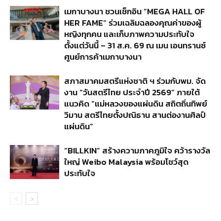
เมกาบางนา ชวนเช็กอิน “MEGA HALL OF
HER FAME” ร่วมเฉลิมฉลองคุณค่าของผู้
หญิงทุกคน และเก็บภาพความประทับใจ
ตั้งแต่วันนี้ – 31 ส.ค. 69 ณ เมน เอนทรานซ์
ศูนย์การค้าเมกาบางนา
สภาสมาคมสตรีแห่งชาติ ฯ ร่วมกับพม. จัด
งาน “วันสตรีไทย ประจำปี 2569” ภายใต้
แนวคิด “แม่หลวงของแผ่นดิน สถิตถิ่นทิพย์
วิมาน สตรีไทยตั้งปณิธาน สานต่องานศิลป์
แผ่นดิน”
“BILLKIN” สร้างความภาคภูมิใจ คว้ารางวัล
ใหญ่ Weibo Malaysia พร้อมโชว์สุด
ประทับใจ