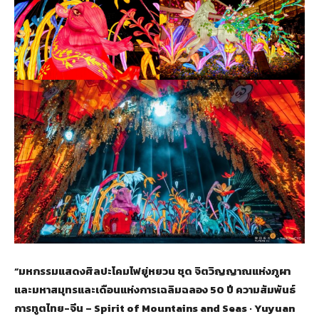
“มหกรรมแสดงศิลปะโคมไฟยู่หยวน ชุด จิตวิญญาณแห่งภูผา
และมหาสมุทรและเดือนแห่งการเฉลิมฉลอง 50 ปี ความสัมพันธ์
การทูตไทย-จีน – Spirit of Mountains and Seas · Yuyuan