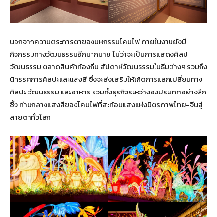
นอกจากความตระการตาของมหกรรมโคมไฟ ภายในงานยังมี
กิจกรรมทางวัฒนธรรมอีกมากมาย ไม่ว่าจะเป็นการแสดงศิลป
วัฒนธรรม ตลาดสินค้าท้องถิ่น สัปดาห์วัฒนธรรมในธีมต่างๆ รวมถึง
นิทรรศการศิลปะและแสงสี ซึ่งจะส่งเสริมให้เกิดการแลกเปลี่ยนทาง
ศิลปะ วัฒนธรรม และอาหาร รวมทั้งธุรกิจระหว่างองประเทศอย่างลึก
ซึ้ง ท่ามกลางแสงสีของโคมไฟที่สะท้อนแสงแห่งมิตรภาพไทย-จีนสู่
สายตาทั่วโลก