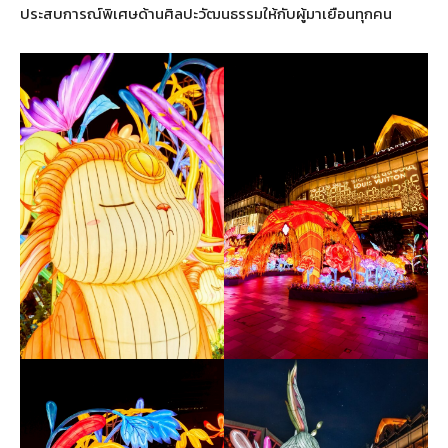
ประสบการณ์พิเศษด้านศิลปะวัฒนธรรมให้กับผู้มาเยือนทุกคน