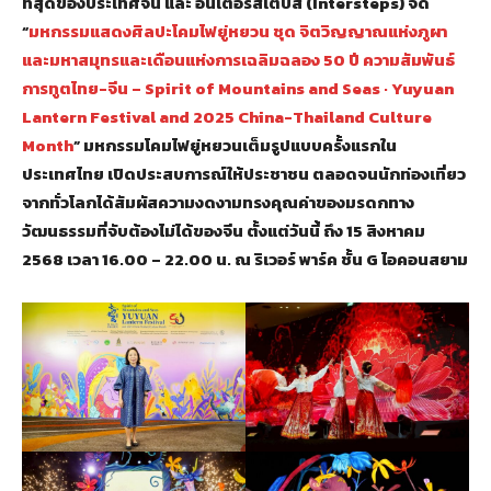
ที่สุดของประเทศจีน และ อินเตอร์สเต็ปส์ (Intersteps) จัด
“
มหกรรมแสดงศิลปะโคมไฟยู่หยวน ชุด จิตวิญญาณแห่งภูผา
และมหาสมุทรและเดือนแห่งการเฉลิมฉลอง 50 ปี ความสัมพันธ์
การทูตไทย-จีน –
Spirit of Mountains and Seas · Yuyuan
Lantern Festival and 2025 China-Thailand Culture
Month
”
มหกรรมโคมไฟยู่หยวน
เต็มรูปแบบ
ครั้งแรกใน
ประเทศไทย
เปิดประสบการณ์
ให้ประชาชน ตลอดจนนักท่องเที่ยว
จากทั่วโลกได้สัมผัสความงดงามทรงคุณค่าของ
มรดกทาง
วัฒนธรรมที่จับต้องไม่ได้ของจีน ตั้งแต่วันนี้ ถึง
15 สิงหาคม
2568 เวลา 16.00 – 22.00 น. ณ ริเวอร์ พาร์ค ชั้น G ไอคอนสยาม