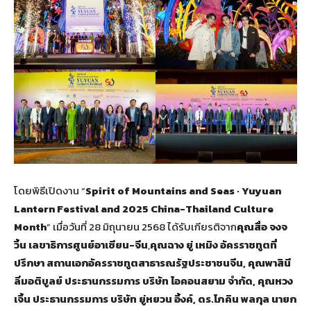
โดยพิธีเปิดงาน “
Spirit of Mountains and Seas · Yuyuan
Lantern Festival and 2025 China-Thailand Culture
Month
” เมื่อวันที่ 28 มิถุนายน 2568 ได้รับเกียรติจาก
คุณสื่อ จงจ
วิ้น เลขาธิการศูนย์อาเซียน-จีน
,
คุณฉาง ยู่ เหมิง อัครราชทูตที่
ปรึกษา สถานเอกอัครราชทูตสาธารณรัฐประชาชนจีน, คุณพาสินี
ลิ่มอติบูลย์ ประธานกรรมการ บริษัท ไอคอนสยาม จำกัด, คุณหวง
เจิ้น ประธานกรรมการ บริษัท ยู่หยวน อิ้งค์, ดร.โภคิน พลกุล นายก