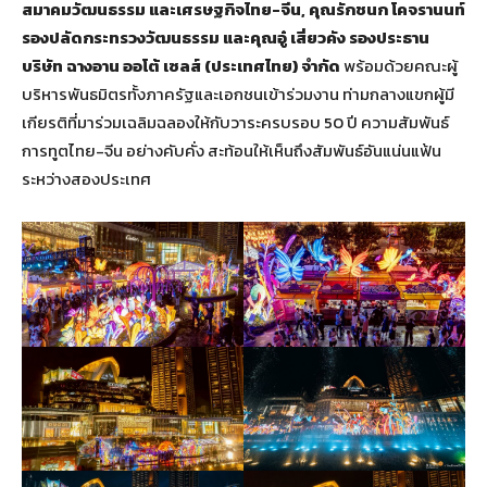
สมาคมวัฒนธรรม และเศรษฐกิจไทย-จีน, คุณรักชนก โคจรานนท์
รองปลัดกระทรวงวัฒนธรรม และคุณอู๋ เสี่ยวคัง
รองประธาน
บริษัท ฉางอาน ออโต้ เซลส์ (ประเทศไทย) จำกัด
พร้อมด้วยคณะผู้
บริหารพันธมิตรทั้งภาครัฐและเอกชนเข้าร่วมงาน ท่ามกลางแขกผู้มี
เกียรติที่มาร่วมเฉลิมฉลองให้กับวาระครบรอบ 50 ปี ความสัมพันธ์
การทูตไทย-จีน อย่างคับคั่ง สะท้อนให้เห็นถึงสัมพันธ์อันแน่นแฟ้น
ระหว่างสองประเทศ