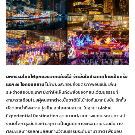
มหกรรมโคมไฟยู่หยวนจากเซี่ยงไฮ้ จัดขึ้น
ในประเทศไทยเป็นครั้ง
แรก ณ ไอคอนสยาม
ไม่เพียงสะท้อนถึงมิตรภาพอันแน่นแฟ้น
ระหว่างสองประเทศ ยังทำให้เห็นถึงพลังของศิลปะวัฒนธรรมที่
สามารถเชื่อมโยงผู้คนจากต่างเชื้อชาติให้เข้าใจกันมากยิ่งขึ้น อีกทั้ง
ยังตอกย้ำถึงความมุ่งมั่นของไอคอนสยาม ในฐานะ Global
Experiential Destination จุดหมายปลายทางแห่งประสบการณ์
ระดับโลก มุ่งมั่นที่จะก้าวสู่การเป็นศูนย์กลางแห่งความร่วมมือทาง
ศิลปะและการแลกเปลี่ยนทางวัฒนธรรมระดับนานาชาติ เพื่อมอบ