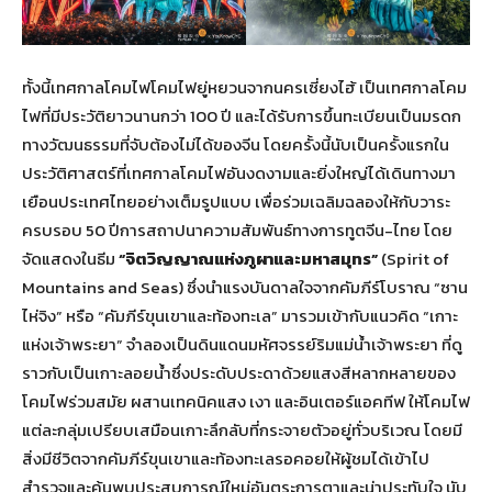
ทั้งนี้เทศกาลโคมไฟโคมไฟยู่หยวนจากนครเซี่ยงไฮ้ เป็นเทศกาลโคม
ไฟที่มีประวัติยาวนานกว่า 100 ปี และได้รับการขึ้นทะเบียนเป็นมรดก
ทางวัฒนธรรมที่จับต้องไม่ได้ของจีน โดยครั้งนี้นับเป็นครั้งแรกใน
ประวัติศาสตร์ที่เทศกาลโคมไฟอันงดงามและยิ่งใหญ่ได้เดินทางมา
เยือนประเทศไทยอย่างเต็มรูปแบบ เพื่อร่วมเฉลิมฉลองให้กับวาระ
ครบรอบ 50 ปีการสถาปนาความสัมพันธ์ทางการทูตจีน-ไทย โดย
จัดแสดงในธีม
“จิตวิญญาณแห่งภูผาและมหาสมุทร”
(Spirit of
Mountains and Seas) ซึ่งนำแรงบันดาลใจจากคัมภีร์โบราณ “ซาน
ไห่จิง” หรือ “คัมภีร์ขุนเขาและท้องทะเล” มารวมเข้ากับแนวคิด “เกาะ
แห่งเจ้าพระยา” จำลองเป็นดินแดนมหัศจรรย์ริมแม่น้ำเจ้าพระยา ที่ดู
ราวกับเป็นเกาะลอยน้ำซึ่งประดับประดาด้วยแสงสีหลากหลายของ
โคมไฟร่วมสมัย ผสานเทคนิคแสง เงา และอินเตอร์แอคทีฟ ให้โคมไฟ
แต่ละกลุ่มเปรียบเสมือนเกาะลึกลับที่กระจายตัวอยู่ทั่วบริเวณ โดยมี
สิ่งมีชีวิตจากคัมภีร์ขุนเขาและท้องทะเลรอคอยให้ผู้ชมได้เข้าไป
สำรวจและค้นพบประสบการณ์ใหม่อันตระการตาและน่าประทับใจ นับ