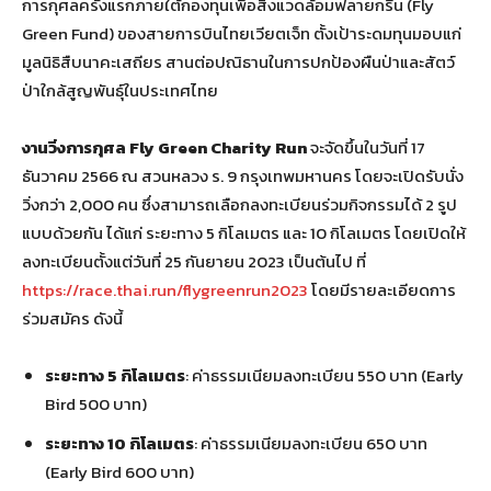
การกุศลครั้งแรกภายใต้กองทุนเพื่อสิ่งแวดล้อมฟลายกรีน (Fly
Green Fund) ของสายการบินไทยเวียตเจ็ท ตั้งเป้าระดมทุนมอบแก่
มูลนิธิสืบนาคะเสถียร สานต่อปณิธานในการปกป้องผืนป่าและสัตว์
ป่าใกล้สูญพันธุ์ในประเทศไทย
งานวิ่งการกุศล Fly Green Charity Run
จะจัดขึ้นในวันที่ 17
ธันวาคม 2566 ณ สวนหลวง ร. 9 กรุงเทพมหานคร โดยจะเปิดรับนั่ง
วิ่งกว่า 2,000 คน ซึ่งสามารถเลือกลงทะเบียนร่วมกิจกรรมได้ 2 รูป
แบบด้วยกัน ได้แก่ ระยะทาง 5 กิโลเมตร และ 10 กิโลเมตร โดยเปิดให้
ลงทะเบียนตั้งแต่วันที่ 25 กันยายน 2023 เป็นต้นไป ที่
https://race.thai.run/flygreenrun2023
โดยมีรายละเอียดการ
ร่วมสมัคร ดังนี้
ระยะทาง 5 กิโลเมตร
: ค่าธรรมเนียมลงทะเบียน 550 บาท (Early
Bird 500 บาท)
ระยะทาง 10 กิโลเมตร
: ค่าธรรมเนียมลงทะเบียน 650 บาท
(Early Bird 600 บาท)