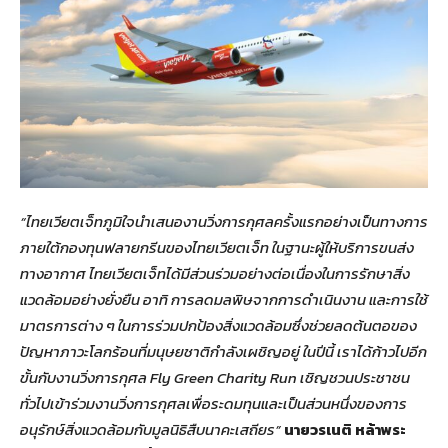
“ไทยเวียตเจ็ทภูมิใจนำเสนองานวิ่งการกุศลครั้งแรกอย่างเป็นทางการ
ภายใต้กองทุนฟลายกรีนของไทยเวียตเจ็ท ในฐานะผู้ให้บริการขนส่ง
ทางอากาศ ไทยเวียตเจ็ทได้มีส่วนร่วมอย่างต่อเนื่องในการรักษาสิ่ง
แวดล้อมอย่างยั่งยืน อาทิ การลดมลพิษจากการดำเนินงาน และการใช้
มาตรการต่าง ๆ ในการร่วมปกป้องสิ่งแวดล้อมซึ่งช่วยลดต้นตอของ
ปัญหาภาวะโลกร้อนที่มนุษยชาติกำลังเผชิญอยู่ ในปีนี้ เราได้ก้าวไปอีก
ขั้นกับงานวิ่งการกุศล Fly Green Charity Run เชิญชวนประชาชน
ทั่วไปเข้าร่วมงานวิ่งการกุศลเพื่อระดมทุนและเป็นส่วนหนึ่งของการ
อนุรักษ์สิ่งแวดล้อมกับมูลนิธิสืบนาคะเสถียร”
นายวรเนติ หล้าพระ