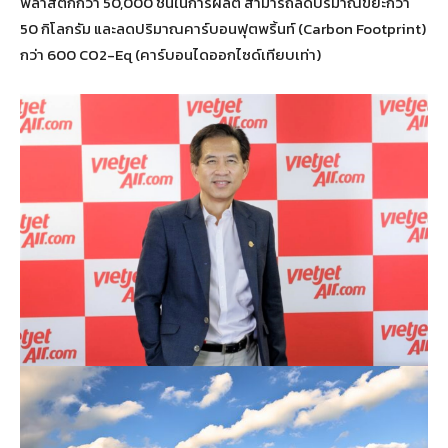
พลาสติกกว่า 50,000 ชิ้นในการผลิต สามารถลดปริมาณขยะกว่า
50 กิโลกรัม และลดปริมาณคาร์บอนฟุตพริ้นท์ (Carbon Footprint)
กว่า 600 CO2-Eq (คาร์บอนไดออกไซด์เทียบเท่า)