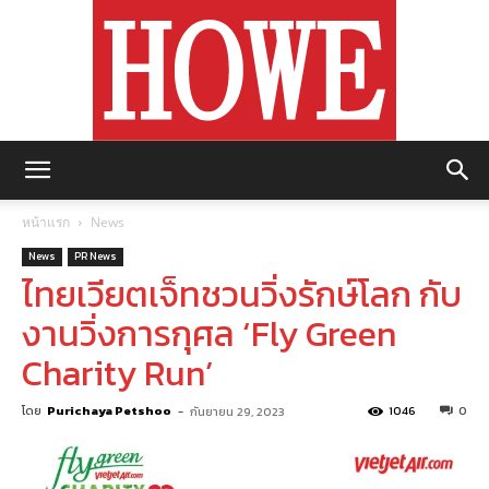
https://howemagazine.com/
หน้าแรก
News
News
PR News
ไทยเวียตเจ็ทชวนวิ่งรักษ์โลก กับ
งานวิ่งการกุศล ‘Fly Green
Charity Run’
โดย
Purichaya Petshoo
-
1046
0
กันยายน 29, 2023