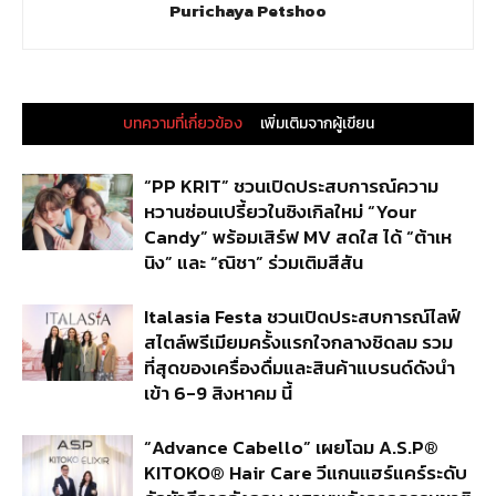
Purichaya Petshoo
บทความที่เกี่ยวข้อง
เพิ่มเติมจากผู้เขียน
“PP KRIT” ชวนเปิดประสบการณ์ความ
หวานซ่อนเปรี้ยวในซิงเกิลใหม่ “Your
Candy” พร้อมเสิร์ฟ MV สดใส ได้ “ต้าเห
นิง” และ “ณิชา” ร่วมเติมสีสัน
Italasia Festa ชวนเปิดประสบการณ์ไลฟ์
สไตล์พรีเมียมครั้งแรกใจกลางชิดลม รวม
ที่สุดของเครื่องดื่มและสินค้าแบรนด์ดังนำ
เข้า 6-9 สิงหาคม นี้
“Advance Cabello” เผยโฉม A.S.P®
KITOKO® Hair Care วีแกนแฮร์แคร์ระดับ