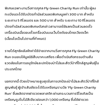
พิเศษเฉพาะงานวิ่งการกุศล Fly Green Charity Run เท่านั้น ผู้ลง
ทะเบียนจะได้รับบัตรกำนัลส่วนลดพิเศษมูลค่า 300 บาท สำหรับ
ระยะทาง 5 กิโลเมตร และ 500 บาท สำหรับ ระยะทาง 10 กิโลเมตร
บัตรกำนัลส่วนลดพิเศษดังกล่าวสามารถใช้แลกเป็นส่วนลดตั๋ว
เครื่องบินเมื่อจองตั๋วเครื่องบินบนเว็บไซต์ของไทยเวียตเจ็ท
(เงื่อนไขเป็นไปตามที่กำหนด)
รายได้สุทธิหลังหักค่าใช้จ่ายจากงานวิ่งการกุศล Fly Green Charity
Run จะมอบให้มูลนิธิสืบนาคะเสถียร เพื่อดำเนินกิจกรรมด้านสิ่ง
แวดล้อมในการอนุรักษ์และปกป้องป่าไม้และสัตว์ป่าที่ใกล้สูญพันธุ์ใน
ประเทศไทย
นอกจากนี้ ด้วยเป้าหมายสูงสุดในการปกป้องป่าไม้และสัตว์ป่าที่ใกล้
สูญพันธุ์ ผู้เข้าเส้นชัยจะได้รับเหรียญรางวัล ‘Fly Green Charity
Run’ ซึ่งผลิตจากฝาขวดพลาสติก ผ่านกระบวนการรีไซเคิลเป็น
เหรียญรูปใบไม้สีเขียวอ่อนกว่า 1,000 เหรียญ ซึ่งใช้ฝาขวด