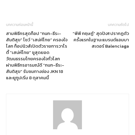
บทความก่อนหน้านี้
บทความถัดไป
สามพิธีกรสุดท็อป “กนก-ธีระ-
“พีพี กฤษฏ์” สุดปัง!! ปรากฏตัว
สันติสุข” โชว์ “เสน่ห์ไทย” ครองใจ
ครั้งแรกในฐานะแบรนด์แอมบา
โลก ท็อปนิวส์เปิดตัวรายการวาไร
สเดอร์ Balenciaga
ตี้ “เสน่ห์ไทย” ชูสุดยอด
วัฒนธรรมไทยครองใจทั่วโลก
ผ่านพิธีกรอารมณ์ดี “กนก-ธีระ-
สันติสุข” รับชมทางช่อง JKN 18
และยูทูปเริ่ม 8 ตุลาคมนี้