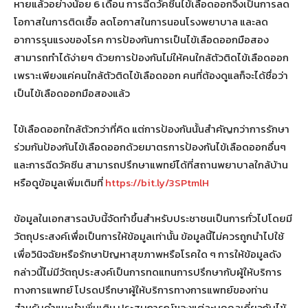
หายแล้วอย่างน้อย 6 เดือน การฉีดวัคซีนไข้เลือดออกจึงเป็นการลด
โอกาสในการติดเชื้อ ลดโอกาสในการนอนโรงพยาบาล และลด
อาการรุนแรงของโรค การป้องกันการเป็นไข้เลือดออกมือสอง
สามารถทำได้ง่ายๆ ด้วยการป้องกันไม่ให้คนใกล้ตัวติดไข้เลือดออก
เพราะเพียงแค่คนใกล้ตัวติดไข้เลือดออก คนที่ต้องดูแลก็จะได้ชื่อว่า
เป็นไข้เลือดออกมือสองแล้ว
ไข้เลือดออกใกล้ตัวกว่าที่คิด แต่การป้องกันนั้นสำคัญกว่าการรักษา
ร่วมกันป้องกันไข้เลือดออกด้วยมาตรการป้องกันไข้เลือดออกอื่นๆ
และการฉีดวัคซีน สามารถปรึกษาแพทย์ได้ที่สถานพยาบาลใกล้บ้าน
หรือดูข้อมูลเพิ่มเติมที่
https://bit.ly/3SPtmlH
ข้อมูลในเอกสารฉบับนี้จัดทำขึ้นสำหรับประชาชนเป็นการทั่วไปโดยมี
วัตถุประสงค์เพื่อเป็นการให้ข้อมูลเท่านั้น ข้อมูลนี้ไม่ควรถูกนำไปใช้
เพื่อวินิจฉัยหรือรักษาปัญหาสุขภาพหรือโรคใด ๆ การให้ข้อมูลดัง
กล่าวนี้ไม่มีวัตถุประสงค์เป็นการทดแทนการปรึกษากับผู้ให้บริการ
ทางการแพทย์ โปรดปรึกษาผู้ให้บริการทางการแพทย์ของท่าน
สำหรับคำแนะนำเพิ่มเติม ประสบการณ์ของแต่ละบุคคลเกี่ยวกับไข้