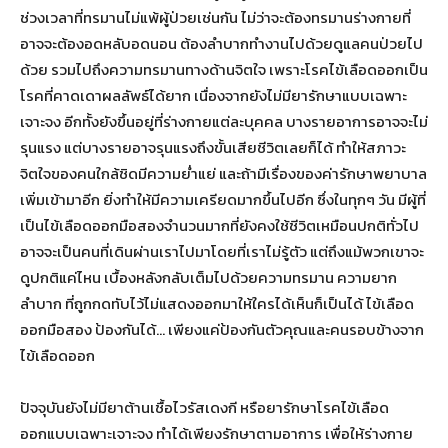
ช่วงเวลาที่ทรมานไม่แพ้ผู้ป่วยเช่นกัน ไม่ว่าจะต้องทรมานร่างกายที่
อาจจะต้องอดหลับอดนอน ต้องลำบากทำงานไปด้วยดูแลคนป่วยไป
ด้วย รวมไปถึงความทรมานทางด้านจิตใจ เพราะโรคไข้เลือดออกเป็น
โรคที่คาดเดาผลลัพธ์ได้ยาก เนื่องจากยังไม่มียารักษาแบบเฉพาะ
เจาะจง อีกทั้งยังขึ้นอยู่ที่ร่างกายแต่ละบุคคล บางรายอาการอาจจะไม่
รุนแรง แต่บางรายอาจรุนแรงถึงขั้นเสียชีวิตเลยก็ได้ ทำให้สภาวะ
จิตใจของคนใกล้ชิดมีความย่ำแย่ และถ้ามีเรื่องของค่ารักษาพยาบาล
เพิ่มเข้ามาอีก ยิ่งทำให้มีความเครียดมากขึ้นไปอีก ซึ่งในทุกๆ วัน มีผู้ที่
เป็นไข้เลือดออกมือสองจำนวนมากที่ยังคงใช้ชีวิตเหมือนปกติทั่วไป
อาจจะเป็นคนที่เดินผ่านเราไปมาโดยที่เราไม่รู้ตัว แต่ถึงแม้พวกเขาจะ
ดูปกติแค่ไหน เบื้องหลังกลับเต็มไปด้วยความทรมาน ความยาก
ลำบาก ที่ถูกกดทับไว้ไม่แสดงออกมาให้ใครได้เห็นก็เป็นได้ ไข้เลือด
ออกมือสอง ป้องกันได้… เพียงแค่ป้องกันตัวคุณและคนรอบข้างจาก
ไข้เลือดออก
ปัจจุบันยังไม่มียาต้านเชื้อไวรัสเดงกี หรือยารักษาโรคไข้เลือด
ออกแบบเฉพาะเจาะจง ทำได้เพียงรักษาตามอาการ เพื่อให้ร่างกาย