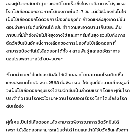
ของผู้ป่วยกลับเข้าสู่ภาวะปกติโดยเร็ว ซึ่งในรายที่อาการไม่รุนแรง
โรคไข้เลือดออกอาจหายได้เองภายใน 2-7 วัน แต่มีวิธีป้องกันไม่ให้
เป็นไข้เลือดออกได้ด้วยการป้องกันยุงกัด กำจัดแหล่งยุงเกิด มีขั้น
ตอนง่ายๆ เริ่มต้นที่บ้านได้ เช่น ทำความสะอาดบ้าน เก็บขยะ เก็บ
ภาชนะที่มีน้ำขังเพื่อไม่ให้ยุงวางไข่ และทาครีมกันยุง รวมไปถึง การ
ฉีดวัคซีนเป็นอีกหนึ่งทางเลือกของการป้องกันไข้เลือดออก ที่
สามารถป้องกันไข้เลือดออกได้ทั้ง 4 สายพันธุ์ และลดอัตราการ
นอนโรงพยาบาลได้ 80-90%*
*โดยคำแนะนำใหม่ของวัคซีนไข้เลือดออกโดยสมาคมโรคติดเชื้อ
แห่งประเทศไทยปี พ.ศ. 2568 คือพิจารณาให้กลุ่มที่มีความเสี่ยงสูงที่
จะเป็นไข้เลือดออกรุนแรงได้รับวัคซีนเป็นลำดับแรกๆ ได้แก่ ผู้ที่มีโรค
ประจำตัว เช่น โรคหัวใจ เบาหวาน โรคปอดเรื้อรัง โรคไตเรื้อรัง โรค
ตับเรื้อรัง
ผู้ที่เคยเป็นไข้เลือดออกแล้ว สามารถพิจารณาการฉีดวัคซีนได้
เพราะไข้เลือดออกสามารถเป็นซ้ำได้ โดยแนะนำให้รับวัคซีนหลังจาก