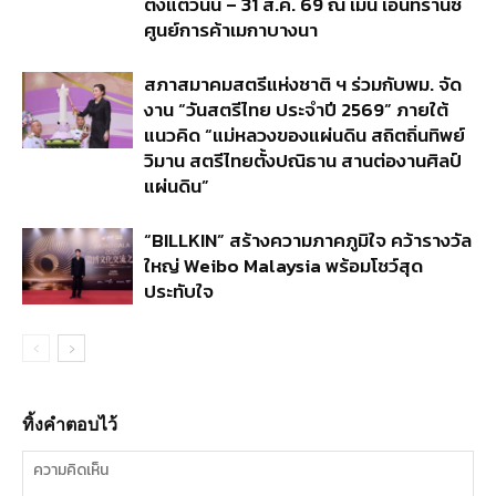
ตั้งแต่วันนี้ – 31 ส.ค. 69 ณ เมน เอนทรานซ์
ศูนย์การค้าเมกาบางนา
สภาสมาคมสตรีแห่งชาติ ฯ ร่วมกับพม. จัด
งาน “วันสตรีไทย ประจำปี 2569” ภายใต้
แนวคิด “แม่หลวงของแผ่นดิน สถิตถิ่นทิพย์
วิมาน สตรีไทยตั้งปณิธาน สานต่องานศิลป์
แผ่นดิน”
“BILLKIN” สร้างความภาคภูมิใจ คว้ารางวัล
ใหญ่ Weibo Malaysia พร้อมโชว์สุด
ประทับใจ
ทิ้งคำตอบไว้