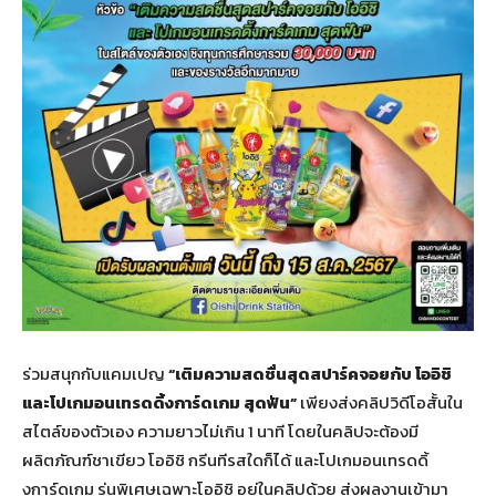
ร่วมสนุกกับแคมเปญ
“เติมความสดชื่นสุดสปาร์คจอยกับ โออิชิ
และโปเกมอนเทรดดิ้งการ์ดเกม สุดฟัน”
เพียงส่งคลิปวิดีโอสั้นใน
สไตล์ของตัวเอง ความยาวไม่เกิน 1 นาที โดยในคลิปจะต้องมี
ผลิตภัณฑ์ชาเขียว โออิชิ กรีนทีรสใดก็ได้ และโปเกมอนเทรดดิ้
งการ์ดเกม รุ่นพิเศษเฉพาะโออิชิ อยู่ในคลิปด้วย ส่งผลงานเข้ามา