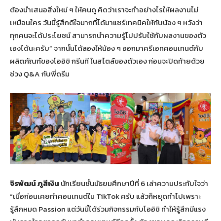
ต้องนำเสนอสิ่งใหม่ ๆ ให้คนดู คิดว่าเราจะทำอย่างไรให้ผลงานไม่
เหมือนใคร วันนี้รู้สึกดีใจมากที่ได้มาแชร์เทคนิคให้กับน้อง ๆ หวังว่า
ทุกคนจะได้ประโยชน์ สามารถนำความรู้ไปปรับใช้กับผลงานของตัว
เองได้นะครับ” จากนั้นได้ลองให้น้อง ๆ ออกมาครีเอทคอนเทนต์กับ
ผลิตภัณฑ์ของโออิชิ กรีนที ในสไตล์ของตัวเอง ก่อนจะปิดท้ายด้วย
ช่วง Q&A กับพี่ดรีม
จิรพัฒน์ ภูสีเงิน
นักเรียนชั้นมัธยมศึกษาปีที่ 6 เล่าความประทับใจว่า
“เมื่อก่อนเคยทำคอนเทนต์ใน TikTok ครับ แล้วก็หยุดทำไปเพราะ
รู้สึกหมด Passion แต่วันนี้ได้ร่วมกิจกรรมกับโออิชิ ทำให้รู้สึกมีแรง