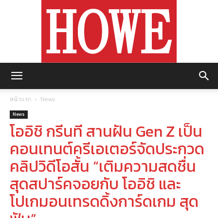
https://howemagazine.com/
หน้าแรก
News
News
โออิชิ กรีนที สานฝัน Gen Z เป็น
คอนเทนต์ครีเอเตอร์จัดประกวด
คลิปวิดีโอสั้น “เติมความสดชื่น
สุดสปาร์คจอยกับ โออิชิ และ
โปเกมอนเทรดดิ้งการ์ดเกม สุด