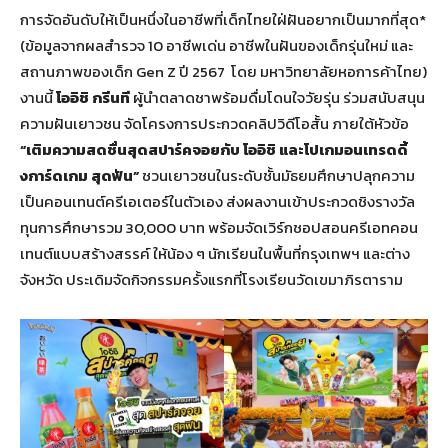
การจัดอันดับให้เป็นหนึ่งในอาชีพที่เด็กไทยใฝ่ฝันอยากเป็นมากที่สุด*
(ข้อมูลจากผลสำรวจ 10 อาชีพเด่น อาชีพในฝันของเด็กรุ่นใหม่ และ
สถานภาพของเด็ก Gen Z ปี 2567 โดย มหาวิทยาลัยหอการค้าไทย)
งานนี้
โออิชิ กรีนที
ผู้นำตลาดชาพร้อมดื่มโดนใจวัยรุ่น ร่วมสนับสนุน
ความฝันเยาวชน จัดโครงการประกวดคลิปวิดีโอสั้น ภายใต้หัวข้อ
“เติมความสดชื่นสุดสปาร์คจอยกับ โออิชิ และโปเกมอนเทรดดิ้
งการ์ดเกม สุดฟัน”
ชวนเยาวชนในระดับชั้นมัธยมศึกษาปลุกความ
เป็นคอนเทนต์ครีเอเตอร์ในตัวเอง ส่งผลงานเข้าประกวดชิงรางวัล
ทุนการศึกษารวม 30,000 บาท พร้อมจัดเวิร์กชอปสอนครีเอทคอน
เทนต์แบบสร้างสรรค์ ให้น้อง ๆ นักเรียนในพื้นที่กรุงเทพฯ และต่าง
จังหวัด ประเดิมจัดกิจกรรมครั้งแรกที่โรงเรียนวัดเขมาภิรตาราม