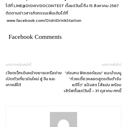
ได้ที่ LINE@OISHIVDOCONTEST ตั้งแต่วันนี้ ถึง 15 สิงหาคม 2567
ติดตามข่าวสารกิจกรรมเพิ่มเติมได้ที่
www.facebook.com/OishiDrinkStation
Facebook Comments
บทความก่อนหน้านี้
บทความถัดไป
เวียตเจ็ทเดินหน้าขยายเครือข่าย
“ฮ่องกง ฟิชเชอร์แมน” แนะนำเมนู
เปิดตัวเที่ยวบินใหม่ สู่ จีน และ
“ก๋วยเตี๋ยวหลอดสูตรต้นตำรับ
เกาหลีใต้
แต้จิ๋ว” แป้งสด ไส้แน่น พร้อม
เสิร์ฟตั้งแต่วันนี้ – 31 ตุลาคม ศกนี้