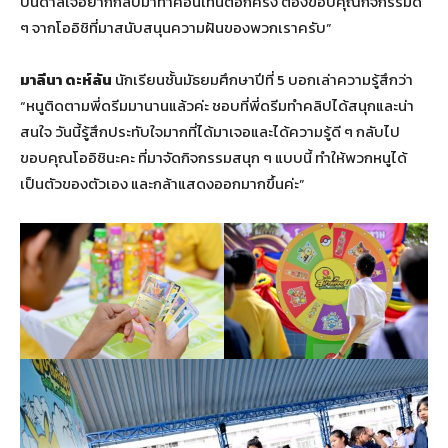
บันดาลใจอยากกลับมาทำคอนเทนต์อีกครั้ง ต้องขอบคุณกิจกรรมดี
ๆ จากโออิชิที่มาสนับสนุนความฝันของพวกเราครับ”
มาลีนา ดะห์ลัน
นักเรียนชั้นมัธยมศึกษาปีที่ 5 บอกเล่าความรู้สึกว่า
“หนูติดตามพี่ดรีมมานานแล้วค่ะ ชอบที่พี่ดรีมทำคลิปได้สนุกและน่า
สนใจ วันนี้รู้สึกประทับใจมากที่ได้มาเจอและได้ความรู้ดี ๆ กลับไป
ขอบคุณโออิชินะคะ ที่มาจัดกิจกรรมสนุก ๆ แบบนี้ ทำให้พวกหนูได้
เป็นตัวของตัวเอง และกล้าแสดงออกมากขึ้นค่ะ”