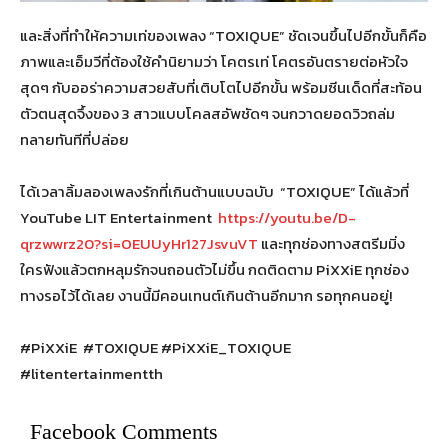
และสิ่งที่ทำให้ความเท่ของเพลง “TOXIQUE” ชัดเจนขึ้นไปอีกขั้นก็คือ
ภาพและเอ็มวีที่ต้องใช้คำนิยามว่า โคตรเท่ โคตรอันตรายต่อหัวใจ
สุดๆ กับออร่าความสวยสับที่เติบโตไปอีกขั้น พร้อมซีนเด็ดที่สะท้อน
ตัวตนสุดจึ้งของ 3 สาวแบบโคลสอัพชัดๆ จนกวาดยอดวิวถล่ม
ทลายทันทีที่ปล่อย
ได้เวลาลิ้มลองเพลงรักที่เกินต้านแบบฉบับ “TOXIQUE” ได้แล้วที่
YouTube LIT Entertainment
https://youtu.be/D-
qrzwwrz20?si=OEUUyHr127JsvuVT
และทุกช่องทางสตรีมมิ่ง
ใครฟังแล้วตกหลุมรักจนถอนตัวไม่ขึ้น กดติดตาม PiXXiE ทุกช่อง
ทางรอไว้ได้เลย งานนี้มีคอนเทนต์เกินต้านอีกมาก รอทุกคนอยู่!
#PiXXiE #TOXIQUE #PiXXiE_TOXIQUE
#litentertainmentth
Facebook Comments