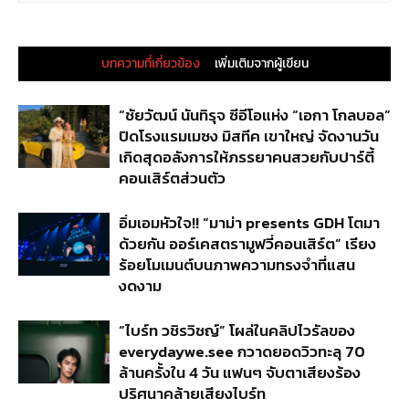
บทความที่เกี่ยวข้อง
เพิ่มเติมจากผู้เขียน
“ชัยวัฒน์ นันทิรุจ ซีอีโอแห่ง “เอกา โกลบอล”
ปิดโรงแรมเมซง มิสทีค เขาใหญ่ จัดงานวัน
เกิดสุดอลังการให้ภรรยาคนสวยกับปาร์ตี้
คอนเสิร์ตส่วนตัว
อิ่มเอมหัวใจ!! “มาม่า presents GDH โตมา
ด้วยกัน ออร์เคสตรามูฟวี่คอนเสิร์ต” เรียง
ร้อยโมเมนต์บนภาพความทรงจำที่แสน
งดงาม
“ไบร์ท วชิรวิชญ์” โผล่ในคลิปไวรัลของ
everydaywe.see กวาดยอดวิวทะลุ 70
ล้านครั้งใน 4 วัน แฟนๆ จับตาเสียงร้อง
ปริศนาคล้ายเสียงไบร์ท