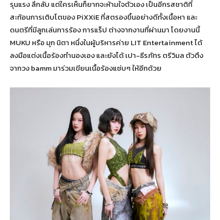
รุนแรง ลึกลับ แต่ใครเห็นก็ยากจะห้ามใจตัวเอง เป็นอีกรสชาติที่
สะท้อนการเติบโตของ PiXXiE ที่สตรองขึ้นอย่างดีทั้งเนื้อหา และ
ดนตรีที่มีลูกเล่นการร้อง การแร็ป ต่างจากงานที่ผ่านมา โดยงานนี้
MUKU หรือ มุก นิตา หนึ่งในผู้บริหารค่าย LIT Entertainment ได้
ลงมือแต่งเนื้อร้องทำนองเอง และยังได้ เปา-ธีรภัทร ตรีวิมล ตัวตึง
จากวง bamm มาร่วมเขียนเนื้อร้องแซ่บๆ ให้อีกด้วย