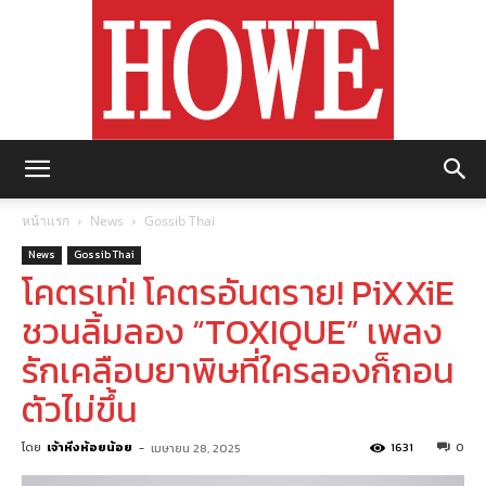
https://howemagazine.com/
หน้าแรก
News
Gossib Thai
News
Gossib Thai
โคตรเท่! โคตรอันตราย! PiXXiE
ชวนลิ้มลอง “TOXIQUE” เพลง
รักเคลือบยาพิษที่ใครลองก็ถอน
ตัวไม่ขึ้น
โดย
เจ้าหิ่งห้อยน้อย
-
1631
0
เมษายน 28, 2025