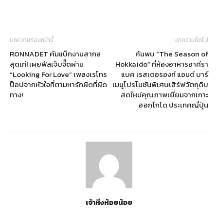
บทความก่อนหน้านี้
บทความถัดไป
RONNADET คัมแบ็กงานสากล
ค้นพบ “The Season of
สุดเท่! เผยฟีลเจ็บจี๊ดผ่าน
Hokkaido” ที่ห้องอาหารอาคีรา
“Looking For Love” เพลงเรโทร
แบค เรสเตอรองท์ แอนด์ บาร์
ป็อปจากหัวใจที่ตามหารักผิดที่ผิด
เมนูโปรโมชันพิเศษเสิร์ฟวัตถุดิบ
ทาง!
สดใหม่คุณภาพเยี่ยมจากเกาะ
ฮอกไกโด ประเทศญี่ปุ่น
เจ้าหิ่งห้อยน้อย