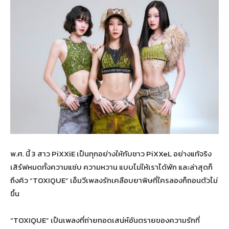
พ.ศ. นี้ 3 สาว PiXXiE เป็นทุกอย่างให้กับชาว PiXXeL อย่างแท้จริง
เสิร์ฟหมดทั้งความแซ่บ ความหวาน แบบไม่ให้เราได้พัก และล่าสุดก็
ถึงคิว “TOXIQUE” เอ็มวีเพลงรักเคลือบยาพิษที่ใครลองก็ถอนตัวไม่
ขึ้น
“TOXIQUE” เป็นเพลงที่ถ่ายทอดเสน่ห์อันตรายของความรักที่