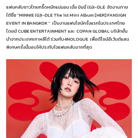
แฟนคลับชาวไทยกรี๊ดหนักแน่นอน เมื่อ มินนี่ (G)I-DLE จัดงานภาย
ใต้ชื่อ “MINNIE (G)I-DLE The 1st Mini Album [HER] FANSIGN
EVENT IN BANGKOK ” เป็นงานแฟนไซน์ครั้งแรกในประเทศไทย
โดยมี CUBE ENTERTAINMENT และ COPAN GLOBAL บริษัทชั้น
นำจากประเทศเกาหลีใต้ ร่วมกับ4NOLOGUE เพื่อดีไซน์อีเว้นต์แสน
พิเศษครั้งนี้มอบให้ประทับใจแฟนคลับมากที่สุด