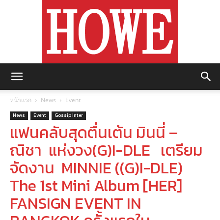
https://howemagazine.com/
หน้าแรก
News
Event
News
Event
Gossip Inter
แฟนคลับสุดตื่นเต้น มินนี่ –
ณิชา แห่งวง(G)I-DLE เตรียม
จัดงาน MINNIE ((G)I-DLE)
The 1st Mini Album [HER]
FANSIGN EVENT IN