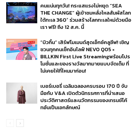
คนแน่นทุกวัน! กระแสแรงไม่หยุด “SEA
THE CHANGE” ผู้เข้าชมหลั่งไหลสัมผัสโลก
ใต้ทะเล 360° ร่วมสร้างโลกทะเลใหม่ด้วยมือ
เรา ฟรี! ถึง 12 ส.ค. นี้
“บิวกิ้น” เสิร์ฟโมเมนต์สุดเอ็กซ์คลูซีฟ! เชิญ
ชวนทุกคนเช็กอินไลฟ์ NEVO Q05 ×
BILLKIN First Live Streamingพร้อมโปร
โมชั่นและของรางวัลมากมายแบบจัดเต็ม ที่
ไม่เคยให้ที่ไหนมาก่อน!
เบอร์เบอรี่ เฉลิมฉลองครบรอบ 170 ปี จับ
มือกับ V&A เปิดตัวนิทรรศการที่นำเสนอ
ประวัติศาสตร์และนวัตกรรมของเทรนช์โค้
ทอันเป็นเอกลักษณ์