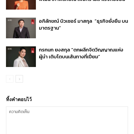
อภิลักขณ์ บิวเซอร์ มาสกุล “ธุรกิจยั่งยืน บน
มาตรฐาน”
กรกนก ยงสกุล “ตกผลึกจิตวิญญาณแห่ง
ผู้นำ เติบโตบนเส้นทางที่เปี่ยม”
ทิ้งคำตอบไว้