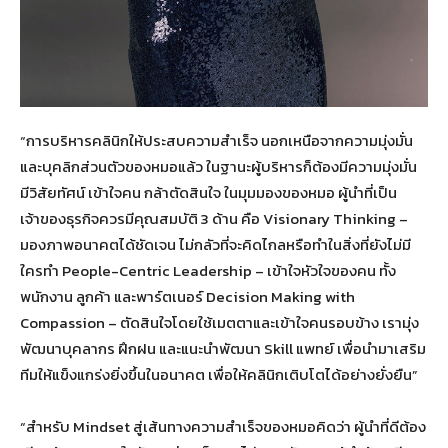
“การบริหารคลินิกให้ประสบความสำเร็จ นอกเหนือจากความมุ่งมั่น
และบุคลิกส่วนตัวของหมอแล้ว ในฐานะผู้บริหารก็ต้องมีความมุ่งมั่น
มีวิสัยทัศน์ เข้าใจคน กล้าตัดสินใจ ในมุมมองของหมอ ผู้นำที่เป็น
เจ้าของธุรกิจควรมีคุณสมบัติ 3 ด้าน คือ Visionary Thinking –
มองภาพอนาคตได้ชัดเจน ไม่กลัวที่จะคิดไกลหรือทำในสิ่งที่ยังไม่มี
ใครทำ People-Centric Leadership – เข้าใจหัวใจของคน ทั้ง
พนักงาน ลูกค้า และพาร์ตเนอร์ Decision Making with
Compassion – ตัดสินใจโดยใช้เมตตาและเข้าใจคนรอบข้าง เรามุ่ง
พัฒนาบุคลากร ฝึกฝน และแนะนำพัฒนา Skill แพทย์ เพื่อนำมาเสริม
ทีมให้แข็งแกร่งยิ่งขึ้นในอนาคต เพื่อให้คลินิกเติบโตได้อย่างยั่งยืน”
“สำหรับ Mindset สู่เส้นทางความสำเร็จของหมอคิดว่า ผู้นำที่ดีต้อง