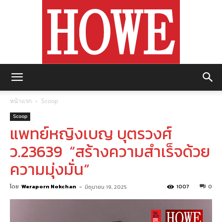
https://howemagazine.com/
หน้าแรก
Scoop
Scoop
แพทย์หญิงเบญ บุตรวงศ์
ว.23639 “สร้างความสำเร็จด้วย
ความมุ่งมั่น”
โดย
Weraporn Nokchan
-
1007
0
มิถุนายน 19, 2025