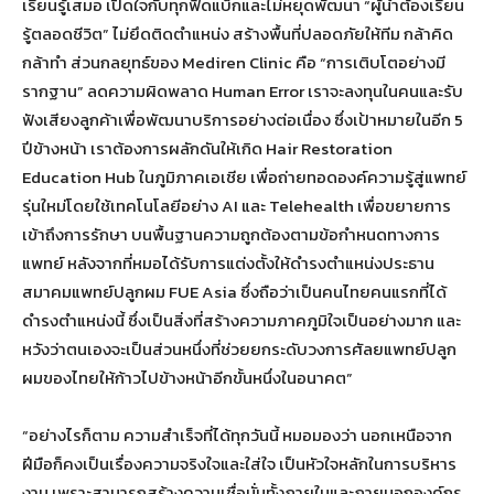
เรียนรู้เสมอ เปิดใจกับทุกฟีดแบ็กและไม่หยุดพัฒนา “ผู้นำต้องเรียน
รู้ตลอดชีวิต” ไม่ยึดติดตำแหน่ง สร้างพื้นที่ปลอดภัยให้ทีม กล้าคิด
กล้าทำ ส่วนกลยุทธ์ของ Mediren Clinic คือ “การเติบโตอย่างมี
รากฐาน” ลดความผิดพลาด Human Error เราจะลงทุนในคนและรับ
ฟังเสียงลูกค้าเพื่อพัฒนาบริการอย่างต่อเนื่อง ซึ่งเป้าหมายในอีก 5
ปีข้างหน้า เราต้องการผลักดันให้เกิด Hair Restoration
Education Hub ในภูมิภาคเอเชีย เพื่อถ่ายทอดองค์ความรู้สู่แพทย์
รุ่นใหม่โดยใช้เทคโนโลยีอย่าง AI และ Telehealth เพื่อขยายการ
เข้าถึงการรักษา บนพื้นฐานความถูกต้องตามข้อกำหนดทางการ
แพทย์ หลังจากที่หมอได้รับการแต่งตั้งให้ดำรงตำแหน่งประธาน
สมาคมแพทย์ปลูกผม FUE Asia ซึ่งถือว่าเป็นคนไทยคนแรกที่ได้
ดำรงตำแหน่งนี้ ซึ่งเป็นสิ่งที่สร้างความภาคภูมิใจเป็นอย่างมาก และ
หวังว่าตนเองจะเป็นส่วนหนึ่งที่ช่วยยกระดับวงการศัลยแพทย์ปลูก
ผมของไทยให้ก้าวไปข้างหน้าอีกขั้นหนึ่งในอนาคต”
“อย่างไรก็ตาม ความสำเร็จที่ได้ทุกวันนี้ หมอมองว่า นอกเหนือจาก
ฝีมือก็คงเป็นเรื่องความจริงใจและใส่ใจ เป็นหัวใจหลักในการบริหาร
งาน เพราะสามารถสร้างความเชื่อมั่นทั้งภายในและภายนอกองค์กร