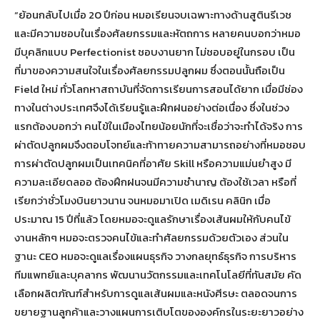
“ย้อนกลับไปเมื่อ 20 ปีก่อน หมอเรียนจบเฉพาะทางด้านสูตินรีเวช
และมีความชอบในเรื่องศัลยกรรมและหัตถการ หลายคนบอกว่าหมอ
มีบุคลิกแบบ Perfectionist ชอบงานยาก ไม่ชอบอยู่ในกรอบ เป็น
ที่มาของความสนใจในเรื่องศัลยกรรมปลูกผม ซึ่งตอนนั้นถือเป็น
Field ใหม่ ทั่วโลกหาสถาบันที่จัดการเรียนการสอนได้ยาก เมื่อมีช่อง
ทางในต่างประเทศจึงได้เรียนรู้และฝึกฝนอย่างต่อเนื่อง ซึ่งในช่วง
แรกต้องบอกว่า คนไข้ในเมืองไทยน้อยนักที่จะเชื่อว่าจะทำได้จริง การ
ผ่าตัดปลูกผมจึงตอบโจทย์และท้าทายความสามารถอย่างที่หมอชอบ
การผ่าตัดปลูกผมเป็นเทคนิคที่อาศัย Skill หรือความแม่นยำสูง มี
ความละเอียดลออ ต้องฝึกฝนจนมีความชำนาญ ต้องใช้เวลา หรือที่
เรียกว่าชั่วโมงบินยาวนาน จนหมอมาเปิด เมดิเรน คลินิก เมื่อ
ประมาณ 15 ปีที่แล้ว โดยหมอจะดูแลรักษาเรื่องเส้นผมให้กับคนไข้
งานหลักๆ หมอจะตรวจคนไข้และทำศัลยกรรมด้วยตัวเอง ส่วนใน
ฐานะ CEO หมอจะดูแลเรื่องแผนธุรกิจ วางกลยุทธ์ธุรกิจ การบริหาร
ทีมแพทย์และบุคลากร พัฒนานวัตกรรมและเทคโนโลยีที่ทันสมัย คัด
เลือกผลิตภัณฑ์สำหรับการดูแลเส้นผมและหนังศีรษะ ตลอดจนการ
ขยายฐานลูกค้าและวางแผนการเติบโตขององค์กรในระยะยาวอย่าง