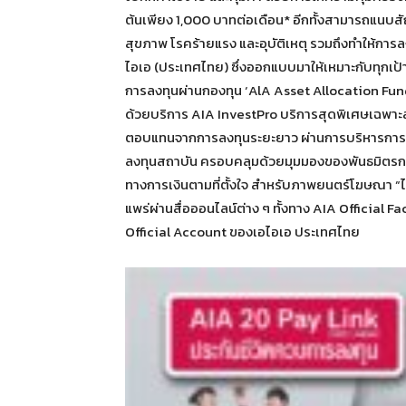
ต้นเพียง 1,000 บาทต่อเดือน* อีกทั้งสามารถแนบส
สุขภาพ โรคร้ายแรง และอุบัติเหตุ รวมถึงทำให้การล
ไอเอ (ประเทศไทย) ซึ่งออกแบบมาให้เหมาะกับทุก
การลงทุนผ่านกองทุน ‘AlA Asset Allocation Funds
ด้วยบริการ AIA InvestPro บริการสุดพิเศษเฉพาะลูก
ตอบแทนจากการลงทุนระยะยาว ผ่านการบริหารการลงท
ลงทุนสถาบัน ครอบคลุมด้วยมุมมองของพันธมิตรการล
ทางการเงินตามที่ตั้งใจ สำหรับภาพยนตร์โฆษณา “ไม่ว่
แพร่ผ่านสื่อออนไลน์ต่าง ๆ ทั้งทาง AIA Officia
Official Account ของเอไอเอ ประเทศไทย