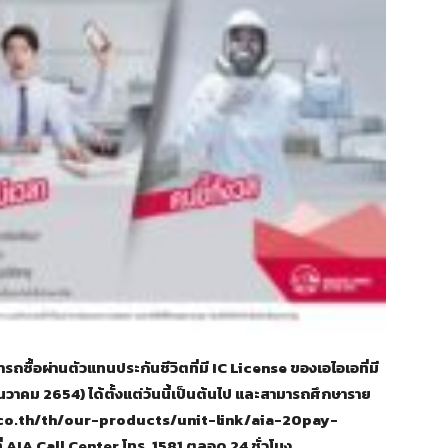
รถซื้อผ่านตัวแทนประกันชีวิตที่มี IC License ของเอไอเอที่มี
นวาคม 2654) ได้ตั้งแต่วันนี้เป็นต้นไป และสามารถศึกษาราย
.aia.co.th/th/our-products/unit-link/aia-20pay-
ี่ AIA Call Center โทร. 1581 ตลอด 24 ชั่วโมง