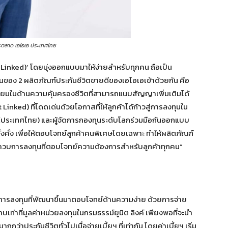
การตลาด เอไอเอ ประเทศไทย
 Linked)’ โดยมุ่งออกแบบมาให้ง่ายสำหรับทุกคน ถือเป็น
่นของ 2 ผลิตภัณฑ์ประกันชีวิตขายดีของเอไอเอเข้าด้วยกัน คือ
นิยมในด้านความคุ้มครองชีวิตที่สามารถแนบสัญญาเพิ่มเติมได้
inked) ที่โดดเด่นด้วยโอกาสที่ให้ลูกค้าได้ก้าวสู่การลงทุนใน
(ประเทศไทย) และผู้จัดการกองทุนระดับโลกร่วมมือกันออกแบบ
คั่ง เพื่อให้ตอบโจทย์ลูกค้าคนพิเศษโดยเฉพาะ ทำให้ผลิตภัณฑ์
ิตควบการลงทุนที่ตอบโจทย์ความต้องการสำหรับลูกค้าทุกคน”
บการลงทุนที่พัฒนาขึ้นมาตอบโจทย์ด้านความง่าย ด้วยการจ่าย
าบเท่าที่มูลค่าหน่วยลงทุนในกรมธรรม์ยูนิต ลิงค์ เพียงพอที่จะนำ
กว่าประกันชีวิตทั่วไปเมื่อจ่ายเบี้ยฯ ที่เท่ากัน โดยค่าเบี้ยฯ เริ่ม