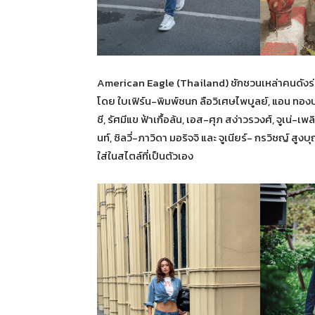
American Eagle (Thailand) ชักชวนเหล่าคนดังร่
โดย ใบเฟิร์น-พิมพ์ชนก ลือวิเศษไพบูลย์, แอน ทองป
ชี, รัศมีแข ฟ้าเกื้อล้น, เอส-ศุภ สง่าวรวงศ์, จูเน่
นท์, ซิลวี่-ภาวิดา มอริจจิ และ จูเนียร์- กรวิชญ์
ใส่ในสไตล์ที่เป็นตัวเอง