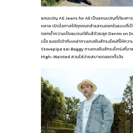
แคมเปญ AE Jeans for All เป็นแคมเปญที่ต้องก
หลาย เปิดโอกาสให้ทุกคนกล้าแสดงออกในแบบที่เป็น
ตอกย้ำความเป็นแบรนด์ยีนส์ด้วยลุค Denim on Deni
เบื่อ แมชต์เข้ากับเหล่ากางเกงยีนส์ทรงใหม่ที่ให้ควา
Stovepipe และ Baggy กางเกงยีนส์ทรงโคร่งที่มาแร
High-Waisted สวมใส่ง่ายสบายตลอดทั้งวัน