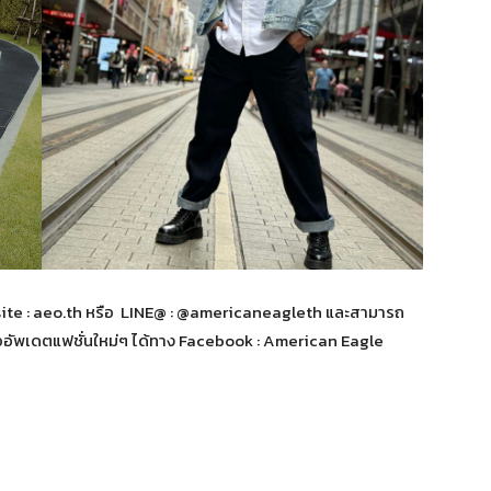
ebsite : aeo.th หรือ LINE@ : @americaneagleth และสามารถ
อัพเดตแฟชั่นใหม่ๆ ได้ทาง Facebook : American Eagle