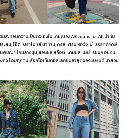
วมสะท้อนความเป็นตัวเองในแคมเปญ AE Jeans for All นำทีม
ระสม, โอ๊ต-ปราโมทย์ ปาทาน, คริส-ศิริน หอวัง, บี้-ธรรศภาคย์
-เพลินพิชญา โกมลารชุน, แอนชิลี สก๊อต-เคมมิส, เมย์-รัชนก อินทน
 สูงบุญกิจ โดยทุกคนเลือกไอเท็มคอลเลคชั่นล่าสุดของแบรนด์ มาสวม