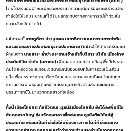
กรรมการกำกับและส่งเสริมการประกอบธุรกิจประกันภัย (คปภ.)
โดยได้ส่งมอบผ้าห่มเพื่อช่วยบรรเทาความเดือดร้อนและสร้างขวัญ
กำลังใจให้แก่ประชาชนที่ได้รับผลกระทบจากสถานการณ์น้ำท่วมใน
หลายจังหวัดภาคใต้
ในโอกาสนี้
นายชูฉัตร ประมูลผล เลขาธิการคณะกรรมการกำกับ
และส่งเสริมการประกอบธุรกิจประกันภัย (คปภ.)
ให้เกียรติรับมอบ
ผ้าห่มจาก
นายสาระ ล่ำซำ ประธานเจ้าหน้าที่บริหาร บริษัท เมืองไทย
ประกันชีวิต จำกัด (มหาชน)
เพื่อมอบความช่วยเหลือสู่พื้นที่ประสบ
ภัยโดยเร่งด่วน สะท้อนเจตนารมณ์ของบริษัทในการร่วมเป็นส่วน
หนึ่งเพื่อบรรเทาความเดือดร้อนของประชาชนและสังคมไทยในทุก
สถานการณ์ พร้อมเดินหน้าสนับสนุนภารกิจด้านสังคมและการ
บรรเทาทุกข์ในยามวิกฤตอย่างต่อเนื่อง
ทั้งนี้ เมืองไทยประกันชีวิตและมูลนิธิเมืองไทยยิ้ม ยังได้ลงพื้นที่ใน
อำเภอหาดใหญ่ จังหวัดสงขลา เพื่อส่งมอบถุงยังชีพให้แก่ผู้
ประสบภัย พร้อมเป็นกำลังใจให้พี่น้องชาวภาคใต้ที่กำลังเผชิญ
ความยากลำบาก ตลอดจนหวังว่าความร่วมแรงร่วมใจจากทุกภาค