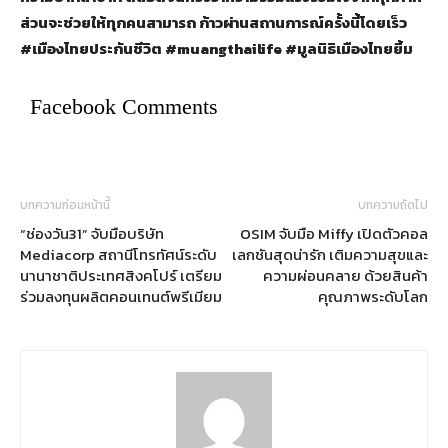
ส่วนจะช่วยให้ทุกคนสามารถ ก้าวผ่านสถานการณ์ครั้งนี้โดยเร็ว
#เมืองไทยประกันชีวิต #muangthailife #มูลนิธิเมืองไทยยิ้ม
Facebook Comments
บทความก่อนหน้านี้
บทความถัดไป
“ช่องวัน31” จับมือบริษัท
OSIM จับมือ Miffy เปิดตัวคอล
Mediacorp สถานีโทรทัศน์ระดับ
เลกชันสุดน่ารัก เติมความสุขและ
นานาชาติประเทศสิงคโปร์ เตรียม
ความผ่อนคลาย ด้วยสินค้า
ร่วมลงทุนผลิตคอนเทนต์พรีเมียม
คุณภาพระดับโลก