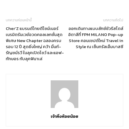
บทความก่อนหน้านี้
บทความถัดไป
Cher’Z แบรนด์ไทยดีไซน์เนอร์
ออกเดินทางแบบลักซ์ชัวรีสไตล์
เนรมิตรันเวย์อวดคอลเลกชั่นสุด
อิตาลีที่ FPM MILANO Pop-up
พิเศษ New Chapter ฉลองครบ
Store คอนเซปต์ใหม่ Travel in
รอบ 12 ปี สุดยิ่งใหญ่ คว้า มิ้นท์-
Style ณ เซ็นทรัลเอ็มบาสซี
รัญชน์รวี ในลุคเปิดโชว์ และแอฟ-
ทักษอร กับลุคฟินาเล่
เจ้าหิ่งห้อยน้อย