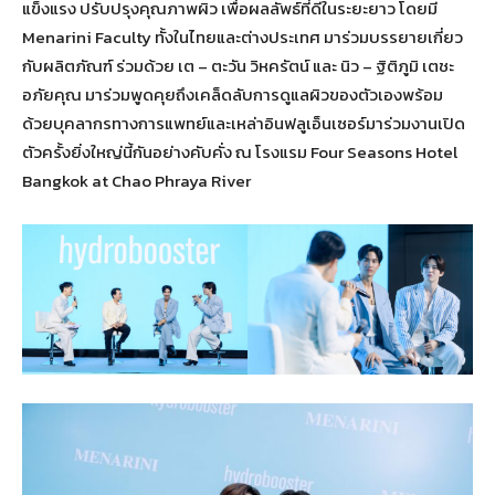
แข็งแรง ปรับปรุงคุณภาพผิว เพื่อผลลัพธ์ที่ดีในระยะยาว โดยมี
Menarini Faculty ทั้งในไทยและต่างประเทศ มาร่วมบรรยายเกี่ยว
กับผลิตภัณฑ์ ร่วมด้วย เต – ตะวัน วิหครัตน์ และ นิว – ฐิติภูมิ เตชะ
อภัยคุณ มาร่วมพูดคุยถึงเคล็ดลับการดูแลผิวของตัวเองพร้อม
ด้วยบุคลากรทางการแพทย์และเหล่าอินฟลูเอ็นเซอร์มาร่วมงานเปิด
ตัวครั้งยิ่งใหญ่นี้กันอย่างคับคั่ง ณ โรงแรม Four Seasons Hotel
Bangkok at Chao Phraya River