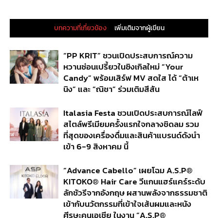
บทความที่เกี่ยวข้อง
เพิ่มเติมจากผู้เขียน
“PP KRIT” ชวนเปิดประสบการณ์ความ
หวานซ่อนเปรี้ยวในซิงเกิลใหม่ “Your
Candy” พร้อมเสิร์ฟ MV สดใส ได้ “ต้าเห
นิง” และ “ณิชา” ร่วมเติมสีสัน
Italasia Festa ชวนเปิดประสบการณ์ไลฟ์
สไตล์พรีเมียมครั้งแรกใจกลางชิดลม รวม
ที่สุดของเครื่องดื่มและสินค้าแบรนด์ดังนำ
เข้า 6-9 สิงหาคม นี้
“Advance Cabello” เผยโฉม A.S.P®
KITOKO® Hair Care วีแกนแฮร์แคร์ระดับ
ลักชัวรีจากอังกฤษ ผสานพลังจากธรรมชาติ
เข้ากับนวัตกรรมที่เข้าใจเส้นผมและหนัง
ศีรษะคนเอเชีย ในงาน “A.S.P®