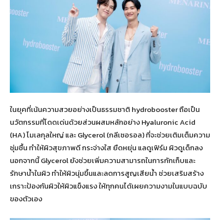
ในยุคที่เน้นความสวยอย่างเป็นธรรมชาติ hydrobooster ถือเป็น
นวัตกรรมที่โดดเด่นด้วยส่วนผสมหลักอย่าง Hyaluronic Acid
(HA) โมเลกุลใหญ่ และ Glycerol (กลีเซอรอล) ที่จะช่วยเติมเต็มความ
ชุ่มชื้น ทำให้ผิวสุขภาพดี กระจ่างใส ยืดหยุ่น แลดูเฟิร์ม ผิวดูเด็กลง
นอกจากนี้ Glycerol ยังช่วยเพิ่มความสามารถในการกักเก็บและ
รักษาน้ำในผิว ทำให้ผิวนุ่มขึ้นและลดการสูญเสียน้ำ ช่วยเสริมสร้าง
เกราะป้องกันผิวให้ผิวแข็งแรง ให้ทุกคนได้เผยความงามในแบบฉบับ
ของตัวเอง