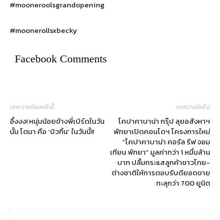
#mooneroolsgrandopening
#moonerollsxbecky
Facebook Comments
บทความก่อนหน้านี้
บทความถัดไป
อึ้งงง! หนุ่มน้อยข้างพี่เบิร์ดในวัน
โคปาคาบาน่า กรุ๊ป ลุยอสังหาฯ
นั้น โตมา คือ ‘บิวกิ้น’ ในวันนี้!!
พัทยาเปิดคอนโดฯ โครงการใหม่
“โคปาคาบาน่า คอรัล รีฟ จอม
เทียน พัทยา” มูลค่ากว่า 1 หมื่นล้าน
บาท ปลื้มกระแสลูกค้าชาวไทย-
ต่างชาติให้การตอบรับดียอดขาย
ทะลุกว่า 700 ยูนิต