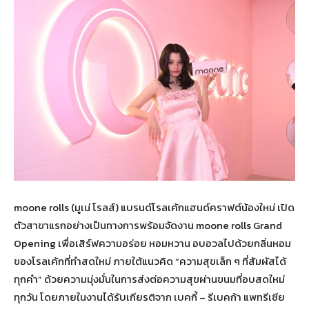
moone rolls (มูเน่ โรลส์) แบรนด์โรลเค้กแฮนด์คราฟต์น้องใหม่ เปิด
ตัวสาขาแรกอย่างเป็นทางการพร้อมจัดงาน moone rolls Grand
Opening เพื่อเสิร์ฟความอร่อย หอมหวาน อบอวลไปด้วยกลิ่นหอม
ของโรลเค้กที่ทำสดใหม่ ภายใต้แนวคิด “ความสุขเล็ก ๆ ที่สัมผัสได้
ทุกคำ” ด้วยความมุ่งมั่นในการส่งต่อความสุขผ่านขนมที่อบสดใหม่
ทุกวัน โดยภายในงานได้รับเกียรติจาก เบคกี้ – รีเบคก้า แพทรีเซีย