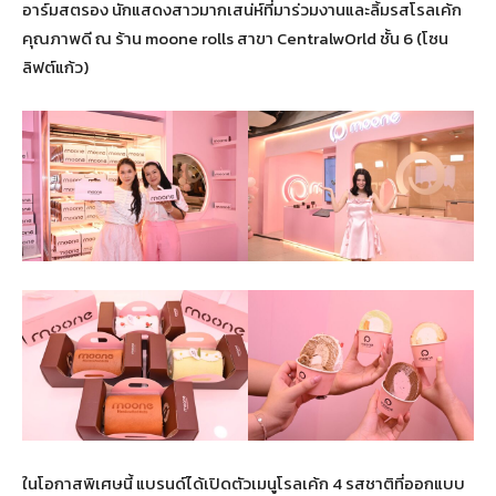
อาร์มสตรอง นักแสดงสาวมากเสน่ห์ที่มาร่วมงานและลิ้มรสโรลเค้ก
คุณภาพดี ณ ร้าน moone rolls สาขา CentralwOrld ชั้น 6 (โซน
ลิฟต์แก้ว)
ในโอกาสพิเศษนี้ แบรนด์ได้เปิดตัวเมนูโรลเค้ก 4 รสชาติที่ออกแบบ