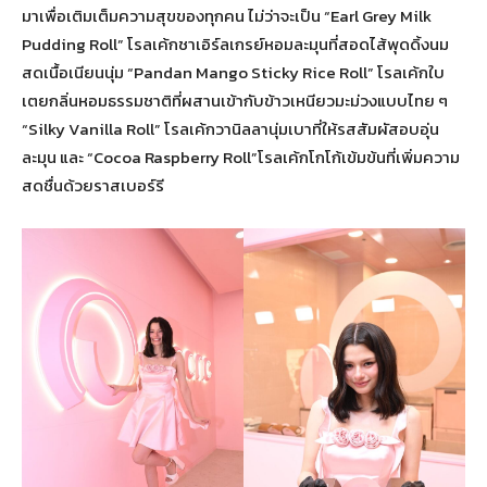
มาเพื่อเติมเต็มความสุขของทุกคน ไม่ว่าจะเป็น “Earl Grey Milk
Pudding Roll” โรลเค้กชาเอิร์ลเกรย์หอมละมุนที่สอดไส้พุดดิ้งนม
สดเนื้อเนียนนุ่ม “Pandan Mango Sticky Rice Roll” โรลเค้กใบ
เตยกลิ่นหอมธรรมชาติที่ผสานเข้ากับข้าวเหนียวมะม่วงแบบไทย ๆ
“Silky Vanilla Roll” โรลเค้กวานิลลานุ่มเบาที่ให้รสสัมผัสอบอุ่น
ละมุน และ “Cocoa Raspberry Roll”โรลเค้กโกโก้เข้มข้นที่เพิ่มความ
สดชื่นด้วยราสเบอร์รี