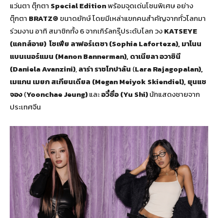
แว่นตา ตุ๊กตา
Special Edition
พร้อมจุดเด่นโซนพิเศษ อย่าง
ตุ๊กตา
BRATZ®
ขนาดยักษ์ โดยมีเหล่าแขกคนสำคัญจากทั่วโลกมา
ร่วมงาน อาทิ สมาชิกทั้ง 6 จากเกิร์ลกรุ๊ประดับโลก วง
KATSEYE
(แคทส์อาย)
โซเฟีย ลาฟอร์เตซา
(Sophia Laforteza),
มาโนน
แบนเนอร์แมน
(Manon Bannerman),
ดาเนียลา อวาซินี
(
Daniela Avanzini)
,
ลาร่า ราชโกปาลัน
(
Lara Rajagopalan),
เมแกน เมยก สเกียนเดียล
(Megan Meiyok Skiendiel),
ยุนแช
จอง
(
Yoonchae Jeung)
และ
อวี๋ซื่อ
(Yu Shi)
นักแสดงชายจาก
ประเทศจีน