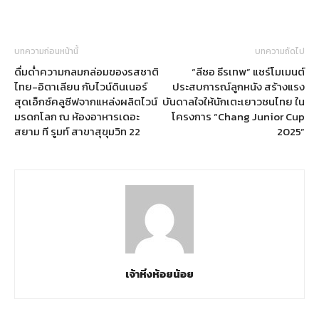
บทความก่อนหน้านี้
บทความถัดไป
ดื่มด่ำความกลมกล่อมของรสชาติ
“ลีซอ ธีรเทพ” แชร์โมเมนต์
ไทย-อิตาเลียน กับไวน์ดินเนอร์
ประสบการณ์ลูกหนัง สร้างแรง
สุดเอ็กซ์คลูซีฟจากแหล่งผลิตไวน์
บันดาลใจให้นักเตะเยาวชนไทย ใน
มรดกโลก ณ ห้องอาหารเดอะ
โครงการ “Chang Junior Cup
สยาม ที รูมท์ สาขาสุขุมวิท 22
2025”
เจ้าหิ่งห้อยน้อย