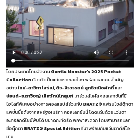
โดยประเทศไทยจัดงาน
Gentle Monster’s 2025 Pocket
Collection
เปิดตัวเป็นแห่งแรกของโลก พร้อมแขกคนสำคัญ
อย่าง
ใหม่-ดาวิกา โฮร์เน่
,
ดิว-จิรวรรตน์ สุทธิวณิชศักดิ์
และ
ปอนด์-ณราวิชญ์ เลิศรัตน์โกสุมภ์
มาร่วมสัมผัสคอลเลกชันที่มี
ไฮไลท์พิเศษอย่างการคอลแลปส์ร่วมกับ
BRATZ®
แฟรนไชส์ตุ๊กตา
แฟชั่นชื่อดังจากสหรัฐอเมริกา คอลเลกชันนี้ โดดเด่นด้วยแว่นตา
อะคริลิกดีไซน์พับได้ ขนาดกะทัดรัด พกพาสะดวก โดยสามารถแลก
ซื้อตุ๊กตา
BRATZ® Special Edition
ที่มาพร้อมกับแว่นตาคีย์ไอ
เทม