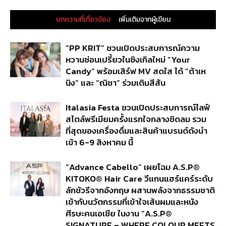
บทความที่เกี่ยวข้อง
เพิ่มเติมจากผู้เขียน
“PP KRIT” ชวนเปิดประสบการณ์ความ
หวานซ่อนเปรี้ยวในซิงเกิลใหม่ “Your
Candy” พร้อมเสิร์ฟ MV สดใส ได้ “ต้าเห
นิง” และ “ณิชา” ร่วมเติมสีสัน
Italasia Festa ชวนเปิดประสบการณ์ไลฟ์
สไตล์พรีเมียมครั้งแรกใจกลางชิดลม รวม
ที่สุดของเครื่องดื่มและสินค้าแบรนด์ดังนำ
เข้า 6-9 สิงหาคม นี้
“Advance Cabello” เผยโฉม A.S.P®
KITOKO® Hair Care วีแกนแฮร์แคร์ระดับ
ลักชัวรีจากอังกฤษ ผสานพลังจากธรรมชาติ
เข้ากับนวัตกรรมที่เข้าใจเส้นผมและหนัง
ศีรษะคนเอเชีย ในงาน “A.S.P®
SIGNATURE – WHERE COLOUR MEETS