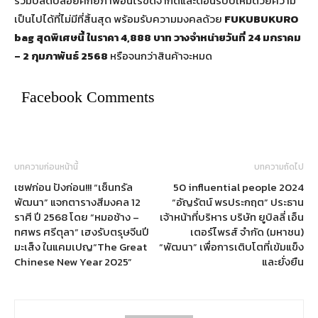
ร่วมปลดปล่อยศักยภาพอันไร้ขีดจำกัดและต้อนรับปีใหม่ด้วยความ
เป็นไปได้ที่ไม่มีที่สิ้นสุด พร้อมรับความมงคลด้วย
FUKUBUKURO
bag
สุดพิเศษนี้ ในราคา
4,888 บาท วางจำหน่ายวันที่ 24 มกราคม
– 2 กุมภาพันธ์ 2568
หรือจนกว่าสินค้าจะหมด
Facebook Comments
บทความก่อนหน้านี้
บทความถัดไป
เซฟก่อน ปังก่อน!!! “เซ็นทรัล
50 influential people 2024
พัฒนา” แจกตารางสีมงคล 12
“อัญรัตน์ พรประกฤต” ประธาน
ราศี ปี 2568 โดย “หมอช้าง –
เจ้าหน้าที่บริหาร บริษัท ยูบิลลี่ เอ็น
ทศพร ศรีตุลา” เฮงรับตรุษจีนปี
เตอร์ไพรส์ จำกัด (มหาชน)
มะเส็ง ในแคมเปญ“The Great
“พัฒนา” เพื่อการเติบโตที่เข้มแข็ง
Chinese New Year 2025”
และยั่งยืน