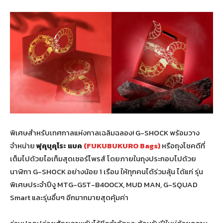
พิเศษสำหรับเทศกาลแห่งกาลเฉลิมฉลอง! G-SHOCK พร้อมวาง
จำหน่าย
ฟุคุบุคุโระ แบค
(FUKUBUKURO Bags)
หรือถุงโชคดีที่
เต็มไปด้วยไอเท็มสุดเซอร์ไพรส์ โดยภายในถุงประกอบไปด้วย
นาฬิกา G-SHOCK อย่างน้อย 1 เรือน ให้ทุกคนได้ร่วมลุ้น ได้แก่ รุ่น
พิเศษประจำปีงู MTG-GST-B400CX, MUD MAN, G-SQUAD
Smart และรุ่นอื่นๆ อีกมากมายสุดคุ้มค่า