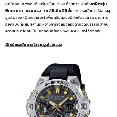
สุดไอคอนิค พร้อมต้อนรับปีใหม่ 2568 ด้วยการเปิดตัว
นาฬิการุ่น
พิเศษ
GST-B400CX-1A ลิมิเต็ด อิดิชั่น
จากแรงบันดาลใจของงู
อูโรโบรอส (Ouroboros) เพื่อเฉลิมฉลองปีนักษัตรมะเส็ง ผ่านการ
ออกแบบที่ผสมผสานระหว่างการเฉลิมฉลองด้านวัฒนธรรมเข้ากับ
ความประณีตอันเป็นเอกลักษณ์ของ G-SHOCK เข้าไว้ด้วยกัน
ดีไซน์แรงบันดาลใจจากงูอูโรโบรอส