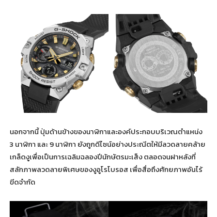
นอกจากนี้ ปุ่มด้านข้างของนาฬิกาและองค์ประกอบบริเวณตำแหน่ง
3 นาฬิกา และ 9 นาฬิกา ยังถูกดีไซน์อย่างประณีตให้มีลวดลายคล้าย
เกล็ดงูเพื่อเป็นการเฉลิมฉลองปีนักษัตรมะเส็ง ตลอดจนฝาหลังที่
สลักภาพลวดลายพิเศษของงูอูโรโบรอส เพื่อสื่อถึงศักยภาพอันไร้
ขีดจำกัด