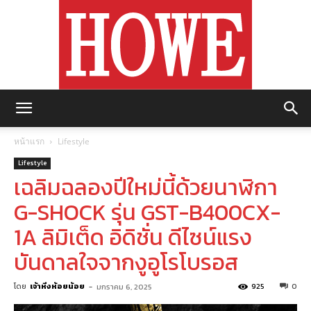
https://howemagazine.com/
หน้าแรก
Lifestyle
Lifestyle
เฉลิมฉลองปีใหม่นี้ด้วยนาฬิกา
G-SHOCK รุ่น GST-B400CX-
1A ลิมิเต็ด อิดิชั่น ดีไซน์แรง
บันดาลใจจากงูอูโรโบรอส
โดย
เจ้าหิ่งห้อยน้อย
-
925
0
มกราคม 6, 2025