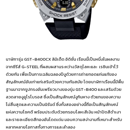
นาฬิการุ่น GST-B400CX ลิมิเต็ด อิดิชั่น เรือนนี้เป็นหนึ่งในผลงาน
จากซีรีส์ G-STEEL ที่ผสมผสานระหว่างวัสดุโลหะและ เรซินเข้าไว้
ด้วยกัน เพื่อเป็นการเฉลิมฉลองปีงูด้วยการถ่ายทอดแก่นแท้ของ
สัญลักษณ์อันเก่าแก่เสริมด้วยความทันสมัย โดยนาฬิกาเรือนนี้มีพื้น
ฐานมาจากรูปทรงอันเพรียวบางของรุ่น GST-B400 และเสริมด้วย
ลวดลายงูอูโรโบรอส ซึ่งเป็นสัญลักษณ์งูกินหาง ตัวแทนของความ
ไม่สิ้นสุดและความเป็นนิรันด์ ซึ่งทั้งสองอย่างนี้ถือเป็นสัญลักษณ์
แห่งความโชคดี พร้อมประดับด้วยกรอบโลหะสีเงิน หน้าปัดสีดำเงา
และรายละเอียดสีทองอันโดดเด่น มอบความสง่างามที่เหมาะสำหรับ
หลากหลายโอกาสทั้งทางการและลำลอง