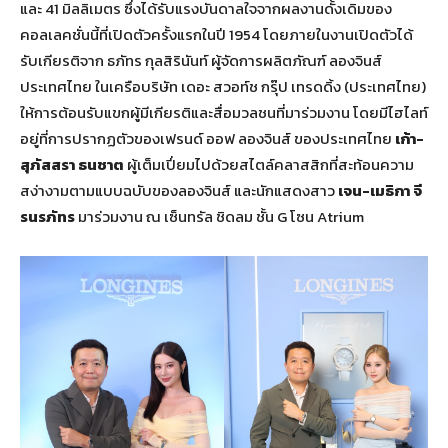
และ 41 มิลลิเมตร ซึ่งได้รับแรงบันดาลใจจากผลงานดั้งเดิมของ
คอลเลคชั่นนี้ที่เปิดตัวครั้งแรกในปี 1954 โดยภายในงานเปิดตัวได้
รับเกียรติจาก ธภัทร กุลสิรินันท์ ผู้จัดการผลิตภัณฑ์ ลองจินส์
ประเทศไทย ในเครือบริษัท เดอะ สวอท์ช กรุ๊ป เทรดดิ้ง (ประเทศไทย)
ให้การต้อนรับแขกผู้มีเกียรติและสื่อมวลชนที่มาร่วมงาน โดยมีไฮไลท์
อยู่ที่การปรากฏตัวของเฟรนด์ ออฟ ลองจินส์ ของประเทศไทย
เก้า-
สุภัสสรา ธนชาต
ผู้เต็มเปี่ยมไปด้วยสไตล์คลาสสิกที่สะท้อนความ
สง่างามตามแบบฉบับของลองจินส์ และนักแสดงสาว
เจน-เมธิกา จี
รนรภัทร
มาร่วมงาน ณ เซ็นทรัล ชิดลม ชั้น G โซน Atrium