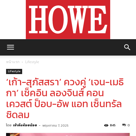
https://howemagazine.com/
หน้าแรก
Lifestyle
Lifestyle
‘เก้า-สุภัสสรา’ ควงคู่ ‘เจน-เมธิ
กา’ เช็คอิน ลองจินส์ คอน
เควสต์ ป็อบ-อัพ แอท เซ็นทรัล
ชิดลม
โดย
เจ้าหิ่งห้อยน้อย
-
845
0
พฤษภาคม 7, 2025