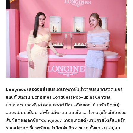
Longines (ลองจินส์)
แบรนด์นาฬิกาชั้นนำจากประเทศสวิตเซอร์
แลนด์ จัดงาน ‘Longines Conquest Pop-up at Central
Chidlom’ (ลองจินส์ คอนเควสต์ ป็อบ-อัพ แอท เซ็นทรัล ชิดลม)
ฉลองเปิดตัวป็อบ-อัพโทนสีพาสเทลสดใส เอาใจคนรุ่นใหม่ให้มาร่วม
สัมผัสคอลเลคชั่น “Conquest” (คอนเควสต์) นาฬิกาสไตล์สปอร์ต
รุ่นใหม่ล่าสุด ที่มาพร้อมหน้าปัดเพิ่มอีก 4 ขนาด ตั้งแต่ 30, 34, 38