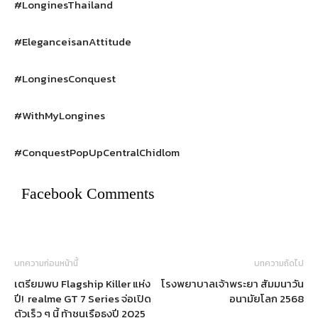
#LonginesThailand
#EleganceisanAttitude
#LonginesConquest
#WithMyLongines
#ConquestPopUpCentralChidlom
Facebook Comments
บทความก่อนหน้านี้
บทความถัดไป
เตรียมพบ Flagship Killer แห่ง
โรงพยาบาลเจ้าพระยา สัมมนาวัน
ปี! realme GT 7 Series จ่อเปิด
อนามัยโลก 2568
ตัวเร็ว ๆ นี้ ท้าชนเรือธงปี 2025