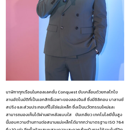
นาฬิกาทุกเรือนในคอลเลคชั่น Conquest ขับเคลื่อนด้วยกลไกไข
ลานอัตโนมัติที่เป็นเอกสิทธิ์เฉพาะของลองจินส์ ซึ่งมีซิลิคอน บาลานซ์
สปริง และส่วนประกอบที่ไม่ใช่แม่เหล็ก ซึ่งเป็นนวัตกรรมใหม่และ
สามารถมองเห็นได้ผ่านฝาหลังแบบใส ขันเกลียว เทคโนโลยีขั้นสูง
นี้มอบความต้านทานต่อสนามแม่เหล็กได้มากกว่ามาตรฐาน ISO 764
ถึง 10 เท่า อีกทั้งยังผสมผสานความสะดวกสำหรับการใช้งานในชีวิต