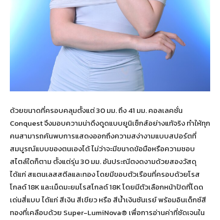
ด้วยขนาดที่ครอบคลุมตั้งแต่ 30 มม. ถึง 41 มม. คอลเลคชั่น
Conquest จึงมอบความน่าดึงดูดแบบยูนิเซ็กส์อย่างแท้จริง ทำให้ทุก
คนสามารถค้นพบการแสดงออกถึงความสง่างามแบบสปอร์ตที่
สมบูรณ์แบบของตนเองได้ ไม่ว่าจะมีขนาดข้อมือหรือความชอบ
สไตล์ใดก็ตาม ตั้งแต่รุ่น 30 มม. อันประณีตงดงามด้วยสองวัสดุ
ได้แก่ สแตนเลสสตีลและทอง โดยมีขอบตัวเรือนที่ครอบด้วยโรส
โกลด์ 18K และเม็ดมะยมโรสโกลด์ 18K โดยมีตัวเลือกหน้าปัดที่โดด
เด่นสี่แบบ ได้แก่ สีเงิน สีเขียว หรือ สีน้ำเงินซันเรย์ พร้อมอินเด็กซ์สี
ทองที่เคลือบด้วย Super-LumiNova® เพื่อการอ่านค่าที่ชัดเจนใน