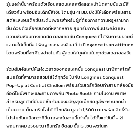
รุ่นเหล่านี้มาพร้อมตัวเรือนสแตนเลสสตีลและหน้าปัดลายซันเรย์สี
เดียวกัน พร้อมอินเด็กซ์สีเงิน โดยรุ่น 41 มม. ยังมีให้เลือกพร้อมสาย
สตีลและอินเด็กซ์ประดับเพชรสำหรับผู้ที่ต้องการความหรูหรามาก
ขึ้น ด้วยตัวเลือกขนาดที่หลากหลาย สุนทรียภาพอันประณีต และ
ความซับซ้อนทางเทคนิค คอลเลคชั่น Conquest ที่ได้รับการขยายนี้
แสดงให้เห็นถึงปรัชญาของลองจินส์ที่ว่า Elegance is an attitude
โดยพร้อมที่จะเคียงข้างไปกับผู้สวมใส่ยุคใหม่ในทุกช่วงเวลาของวัน
ร่วมสัมผัสเสน่ห์แห่งเวลาของคอลเลคชั่น Conquest นาฬิกาสไตล์
สปอร์ตที่สามารถสวมใส่ได้ทุกวัน ไปกับ Longines Conquest
Pop-Up at Central Chidlom พร้อมร่วมเวิร์กช็อปทำสายคล้องมือ
ถือดีไซน์พิเศษ และถ่ายภาพกับ Photo Booth ภายในงาน พิเศษ
สำหรับลูกค้าที่มียอดซื้อ รับของขวัญสุดเอ็กซ์คลูซีฟ กระบอกน้ำ
เก็บความเย็นสกรีนโลโก้ ดีไซน์ชิค มูลค่า 1,500 บาท พร้อมสิทธิ์รับ
โปรโมชั่นเหนือกว่าที่อื่น เฉพาะในงานนี้เท่านั้น ได้ตั้งแต่วันนี้ – 21
พฤษภาคม 2568 ณ เซ็นทรัล ชิดลม ชั้น G โซน Atrium