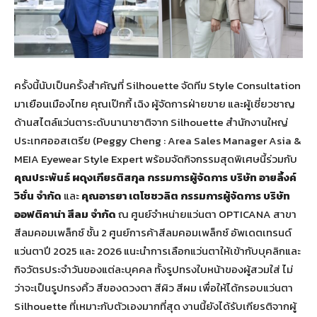
ครั้งนี้นับเป็นครั้งสำคัญที่ Silhouette จัดทีม Style Consultation
มาเยือนเมืองไทย คุณเป๊กกี้ เฉิง ผู้จัดการฝ่ายขาย และผู้เชี่ยวชาญ
ด้านสไตล์แว่นตาระดับนานาชาติจาก Silhouette สำนักงานใหญ่
ประเทศออสเตรีย (Peggy Cheng : Area Sales Manager Asia &
MEIA Eyewear Style Expert พร้อมจัดกิจกรรมสุดพิเศษนี้ร่วมกับ
คุณประพันธ์ ผดุงเกียรติสกุล กรรมการผู้จัดการ บริษัท อายลิ้งค์
วิชั่น จำกัด
และ
คุณอารยา เตโชชวลิต กรรมการผู้จัดการ บริษัท
ออฟติคาน่า สีลม จำกัด
ณ ศูนย์จำหน่ายแว่นตา OPTICANA สาขา
สีลมคอมเพล็กซ์ ชั้น 2 ศูนย์การค้าสีลมคอมเพล็กซ์ อัพเดตเทรนด์
แว่นตาปี 2025 และ 2026 แนะนำการเลือกแว่นตาให้เข้ากับบุคลิกและ
กิจวัตรประจำวันของแต่ละบุคคล ทั้งรูปทรงใบหน้าของผู้สวมใส่ ไม่
ว่าจะเป็นรูปทรงคิ้ว สีของดวงตา สีผิว สีผม เพื่อให้ได้กรอบแว่นตา
Silhouette ที่เหมาะกับตัวเองมากที่สุด งานนี้ยังได้รับเกียรติจากผู้