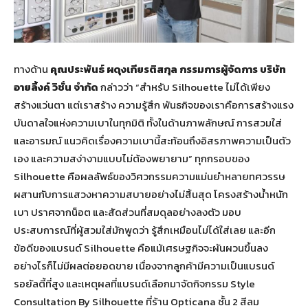
ทางด้าน
คุณประพันธ์ ผดุงเกียรติสกุล กรรมการผู้จัดการ บริษัท
อายลิ้งค์ วิชั่น จำกัด
กล่าวว่า “สำหรับ Silhouette ไม่ได้เพียง
สร้างแว่นตา แต่เราสร้าง ความรู้สึก พันธกิจของเราคือการสร้างแรง
บันดาลใจแห่งความเบาในทุกมิติ ทั้งในด้านภาพลักษณ์ การสวมใส่
และอารมณ์ แนวคิดเรื่องความเบานี้สะท้อนถึงอิสรภาพความเป็นตัว
เอง และความสง่างามแบบไม่ต้องพยายาม” ทุกกรอบของ
Silhouette คือผลลัพธ์ของวิศวกรรมความแม่นยำหลายทศวรรษ
ผสานกับการแสวงหาความสบายอย่างไม่สิ้นสุด โครงสร้างน้ำหนัก
เบา ปราศจากน็อต และสัดส่วนที่สมดุลอย่างลงตัว มอบ
ประสบการณ์ที่ผู้สวมใส่มักพูดว่า รู้สึกเหมือนไม่ได้ใส่เลย และอีก
ข้อดีของแบรนด์ Silhouette คือแม้เศรษฐกิจจะผันผวนขึ้นลง
อย่างไรก็ไม่มีผลต่อยอดขาย เนื่องจากลูกค้ามีความเป็นแบรนด์
รอยัลตี้ที่สูง และเหตุผลที่แบรนด์เลือกมาจัดกิจกรรม Style
Consultation By Silhouette ที่ร้าน Opticana ชั้น 2 สีลม