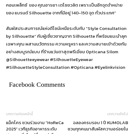
คอมเพล็กซ์ ของ คุณอารยา เตโชชวลิต เพราะเป็นอีกจุดจำหน่าย
ของ แบรนด์ Silhouette จากที่มีอยู่ 140-150 จุด ทั่วประเทศ”
สัมผัสประสบการณ์แห่งดีไซน์เหนือระดับกับ “Style Consultation
by Silhouette” กับผู้เชี่ยวชาญจาก Silhouette ที่พร้อมแนะนำลุค
เฉพาะคุณ ผสานนวัตกรรม ความหรูหรา และความสบายเข้าด้วยกัน
อย่างสมบูรณ์แบบ ที่ร้านแว่นตาสุดพรีเมี่ยม Opticana Silom
@Silhouetteeyewear #SilhouetteEyewear
#SilhouetteStyleConsultation #Opticana #Eyelinkvision
Facebook Comments
บทความก่อนหน้านี้
บทความถัดไป
แม็คโคร ชวนร่วมงาน “HoReCa
ฉลองครบรอบ 1 ปี KUMOLAB
2025” เวทีธุรกิจอาหารระดับ
ชวนทุกคนมาสัมผัสความอร่อยใน