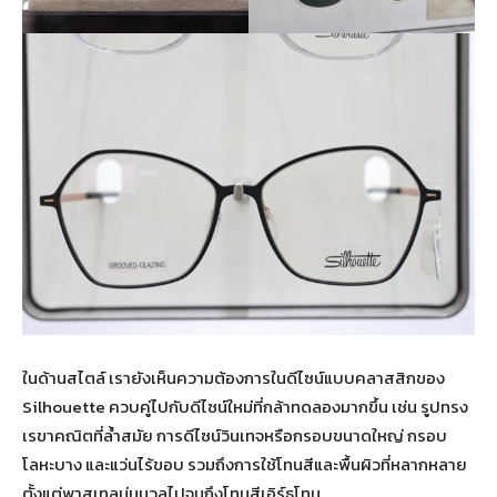
ในด้านสไตล์ เรายังเห็นความต้องการในดีไซน์แบบคลาสสิกของ
Silhouette ควบคู่ไปกับดีไซน์ใหม่ที่กล้าทดลองมากขึ้น เช่น รูปทรง
เรขาคณิตที่ล้ำสมัย การดีไซน์วินเทจหรือกรอบขนาดใหญ่ กรอบ
โลหะบาง และแว่นไร้ขอบ รวมถึงการใช้โทนสีและพื้นผิวที่หลากหลาย
ตั้งแต่พาสเทลนุ่มนวลไปจนถึงโทนสีเอิร์ธโทน