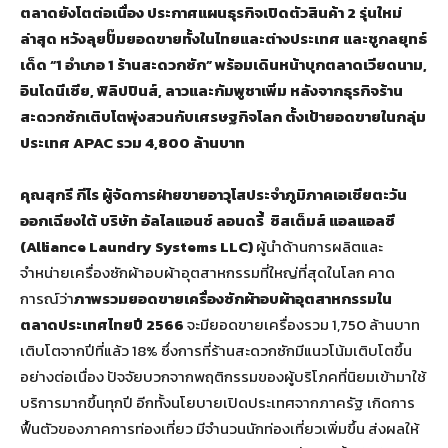
ตลาดยังโตต่อเนื่อง ประกาศแผนธุรกิจเปิดตัวสินค้า 2 รุ่นใหม่
ล่าสุด หวังลุยปั๊มยอดขายทั้งในไทยและต่างประเทศ และชูกลยุทธ์
เด็ด “1 อำเภอ 1 ร้านสะดวกซัก” พร้อมเดินหน้าบุกตลาดเวียดนาม,
อินโดนีเซีย, ฟิลิปปินส์, ลาวและกัมพูชาเพิ่ม หลังจากธุรกิจร้าน
สะดวกซักเติบโตพุ่งสวนกับเศรษฐกิจโลก ตั้งเป้ายอดขายในกลุ่ม
ประเทศ APAC รวม 4,800 ล้านบาท
คุณสุกรี กีไร ผู้จัดการฝ่ายขายอาวุโสประจำภูมิภาคเอเชียตะวัน
ออกเฉียงใต้ บริษัท อัลไลแอนซ์ ลอนดรี้ ซิสเต็มส์ แอลแอลซี
(Alliance Laundry Systems LLC)
ผู้นำด้านการผลิตและ
จำหน่ายเครื่องซักผ้าอบผ้าอุตสาหกรรมที่ใหญ่ที่สุดในโลก คาด
การณ์ว่า
ภาพรวมยอดขายเครื่องซักผ้าอบผ้าอุตสาหกรรมใน
ตลาดประเทศไทยปี 2566
จะมียอดขายเครื่องรวม 1,750 ล้านบาท
เติบโตจากปีที่แล้ว 18% ซึ่งการที่ร้านสะดวกซักมีแนวโน้มเติบโตขึ้น
อย่างต่อเนื่อง ปัจจัยบวกจากพฤติกรรมของผู้บริโภคที่นิยมเข้ามาใช้
บริการมากขึ้นทุกปี อีกทั้งนโยบายเปิดประเทศจากภาครัฐ เกิดการ
ฟื้นตัวของภาคการท่องเที่ยว มีจำนวนนักท่องเที่ยวเพิ่มขึ้น ส่งผลให้