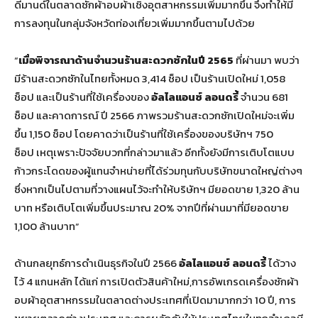
ดีมานด์ในตลาดซักผ้าอบผ้าเชิงอุตสาหกรรมเพิ่มมากขึ้น จึงทำให้มี
การลงทุนในกลุ่มจังหวัดท่องเที่ยวเพิ่มมากขึ้นตามไปด้วย
“
เมื่อพิจารณาด้านจำนวนร้านสะดวกซักในปี 2565
ที่ผ่านมา พบว่า
มีร้านสะดวกซักในไทยทั้งหมด 3,414 ช็อป เป็นร้านเปิดใหม่ 1,058
ช็อป และเป็นร้านที่ใช้เครื่องของ
อัลไลแอนซ์ ลอนดรี้
จำนวน 681
ช็อป และคาดการณ์ ปี 2566 ภาพรวมร้านสะดวกซักเปิดใหม่จะเพิ่ม
ขึ้น 1,150 ช็อป โดยคาดว่าเป็นร้านที่ใช้เครื่องของบริษัทฯ 750
ช็อป เหตุเพราะปัจจัยบวกที่กล่าวมาแล้ว อีกทั้งยังมีการเติบโตแบบ
ก้าวกระโดดของผู้แทนจำหน่ายที่ได้ร่วมทุนกับบริษัทขนาดใหญ่ต่างๆ
ซึ่งหากเป็นไปตามที่วางแผนไว้จะทำให้บริษัทฯ มียอดขาย 1,320 ล้าน
บาท หรือเติบโตเพิ่มขึ้นประมาณ 20% จากปีที่ผ่านมาที่มียอดขาย
1,100 ล้านบาท”
ด้านกลยุทธ์การดำเนินธุรกิจในปี 2566
อัลไลแอนซ์ ลอนดรี้
ได้วาง
ไว้ 4 แกนหลัก ได้แก่ การเปิดตัวสินค้าใหม่,การอัพเกรดเครื่องซักผ้า
อบผ้าอุตสาหกรรมในตลาดต่างประเทศที่เปิดมามากกว่า 10 ปี, การ