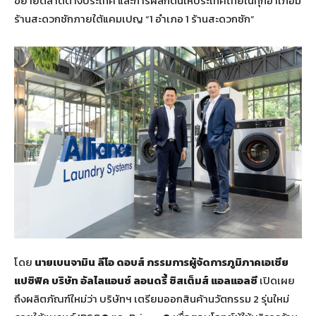
ขยายตลาดต่างประเทศ และการผลักดันให้ประเทศไทยในทุกอำเภอมี
ร้านสะดวกซักภายใต้แคมเปญ “1 อำเภอ 1 ร้านสะดวกซัก”
โดย
นายเบนจามิน ลีโอ ดอบส์ กรรมการผู้จัดการภูมิภาคเอเชีย
แปซิฟิค บริษัท อัลไลแอนซ์ ลอนดรี้ ซิสเต็มส์ แอลแอลซี
เปิดเผย
ถึงผลิตภัณฑ์ใหม่ว่า บริษัทฯ เตรียมออกสินค้านวัตกรรม 2 รุ่นใหม่