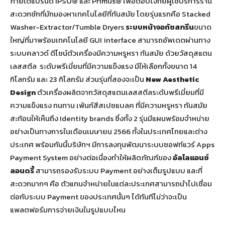
ภายใต้แบรนด์ IPSO® และ Primus® เพื่อตอบโจทย์ผู้ใช้บริการร้าน
สะดวกซักที่มักมองหาเทคโนโลยีที่ทันสมัย โดยรุ่นแรกคือ Stacked
Washer-Extractor/Tumble Dryers
ระบบหน้าจอทัชสกรีน
ขนาด
ใหญ่ที่มาพร้อมเทคโนโลยี GUI interface สามารถอัพเดตผ่านทาง
ระบบคลาวด์
ดีไซน์ตัวเครื่องมีความหรูหรา ทันสมัย ด้วยวัสดุสแตน
เลสสตีล ระดับพรีเมี่ยมที่มีความแข็งแรง มีให้เลือกทั้งขนาด 14
กิโลกรัม และ 23 กิโลกรัม ส่วนรุ่นที่สองจะเป็น
New Aesthetic
Design
ตัวเครื่องผลิตจากวัสดุสแตนเลสสตีลระดับพรีเมี่ยมที่มี
ความแข็งแรง ทนทาน เพ้นท์สีสเปซแบลค ที่มีความหรูหรา ทันสมัย
สะท้อนให้เห็นถึง Identity brands ซึ่งทั้ง 2 รุ่นมีแผนพร้อมจำหน่าย
อย่างเป็นทางการในเดือนเมษายน 2566 ทั้งในประเทศไทยและต่าง
ประเทศ พร้อมกันนี้บริษัทฯ มีการลงทุนพัฒนาระบบซอฟท์แวร์ Apps
Payment System อย่างต่อเนื่องทำให้ผลิตภัณฑ์ของ
อัลไลแอนซ์
ลอนดรี้
สามารถรองรับระบบ Payment อย่างเต็มรูปแบบ และที่
สะดวกมากๆ คือ ตัวแทนจำหน่ายในแต่ละประเทศสามารถนำไปเชื่อม
ต่อกับระบบ Payment ของประเทศนั้นๆ ได้ทันทีไม่ว่าจะเป็น
แพลตฟอร์มการจ่ายเงินในรูปแบบไหน