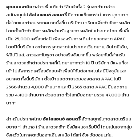
คุณเบนจามิน
กล่าวเพิ่มเติมว่า “สินค้าทั้ง 2 รุ่นจะเข้ามาช่วย
สนับสนุนให้
อัลไลแอนซ์ ลอนดรี้
มีความแข็งแกร่ง ในการบุกตลาด
ทั้งไทยและต่างประเทศมากยิ่งขึ้น บริษัทฯ เตรียมเพิ่มกำลังการผลิต
โดยตั้งเป้ากำลังการผลิตสำหรับฐานการผลิตในประเทศไทยเพิ่มขึ้น
เป็น 25,000 เครื่องต่อปี เพื่อรองรับการเติบโตของตลาด APAC
โดยปีนี้บริษัทฯ จะทำการรุกตลาดในประเทศเวียดนาม, อินโดนีเซีย,
ฟิลิปปินส์, ลาวและกัมพูชา อย่างจริงจังมากขึ้น พร้อมกันนี้สำหรับ
ร้านสะดวกซักต่างประเทศที่เปิดมามากกว่า 10 ปี บริษัทฯ มีแผนที่จะ
เข้าไปอัพเกรดเครื่องซักอบผ้าเพื่อให้ทันต่อเทคโนโลยีปัจจุบันและ
อนาคต ทั้งนี้บริษัทฯ ตั้งเป้ายอดขายรวมของตลาด APAC ในปี
2566 จำนวน 4,800 ล้านบาท และปี 2565 ตลาด APAC มียอดขาย
รวม 4,400 ล้านบาท ส่วนตลาดทั่วโลกมียอดขายรวม 47,000 ล้าน
บาท”
สำหรับประเทศไทย
อัลไลแอนซ์ ลอนดรี้
อัดกลยุทธ์บุกตลาดเตรียม
ขยาย “1 อำเภอ 1 ร้านสะดวกซัก” ซึ่งมีแผนจะเริ่มปีนี้ โดยเน้นเจาะกลุ่ม
จังหวัดในภาคตะวันออกเฉียงเหนือ ได้แก่ จังหวัดขอนแก่น,