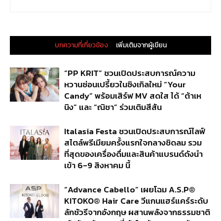
บทความที่เกี่ยวข้อง
เพิ่มเติมจากผู้เขียน
“PP KRIT” ชวนเปิดประสบการณ์ความ
หวานซ่อนเปรี้ยวในซิงเกิลใหม่ “Your
Candy” พร้อมเสิร์ฟ MV สดใส ได้ “ต้าเห
นิง” และ “ณิชา” ร่วมเติมสีสัน
Italasia Festa ชวนเปิดประสบการณ์ไลฟ์
สไตล์พรีเมียมครั้งแรกใจกลางชิดลม รวม
ที่สุดของเครื่องดื่มและสินค้าแบรนด์ดังนำ
เข้า 6-9 สิงหาคม นี้
“Advance Cabello” เผยโฉม A.S.P®
KITOKO® Hair Care วีแกนแฮร์แคร์ระดับ
ลักชัวรีจากอังกฤษ ผสานพลังจากธรรมชาติ