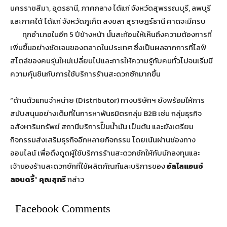
นครราชสีมา, อุดรธานี, ภาคกลาง ได้แก่ จังหวัดสุพรรณบุรี, ลพบุรี
และภาคใต้ ได้แก่ จังหวัดภูเก็ต สงขลา สุราษฎร์ธานี คาดจะมีครบ
ทุกอำเภอในอีก 5 ปีข้างหน้า นั้นสะท้อนให้เห็นถึงความต้องการที่
เพิ่มขึ้นอย่างชัดเจนของตลาดในประเทศ ซึ่งเป็นผลจากการที่ไลฟ์
สไตล์ของคนรุ่นใหม่เปลี่ยนไปและการให้ความรู้กับคนทั่วไปจนเริ่มมี
ความคุ้นชินกับการใช้บริการร้านสะดวกซักมากขึ้น
“ด้านตัวแทนจำหน่าย (Distributor) ทางบริษัทฯ ยังพร้อมให้การ
สนับสนุนอย่างเต็มที่ในการหาพันธมิตรกลุ่ม B2B เช่น กลุ่มธุรกิจ
อสังหาริมทรัพย์ สถานีบริการปั๊มน้ำมัน เป็นต้น และยังเตรียม
กิจกรรมส่งเสริมธุรกิจอีกหลายกิจกรรม โดยเน้นผ่านช่องทาง
ออนไลน์ เพื่อดึงดูดผู้ใช้บริการร้านสะดวกซักให้กับนักลงทุนและ
เจ้าของร้านสะดวกซักที่ใช้ผลิตภัณฑ์และบริการของ
อัลไลแอนซ์
ลอนดรี้
”
คุณสุกรี
กล่าว
Facebook Comments