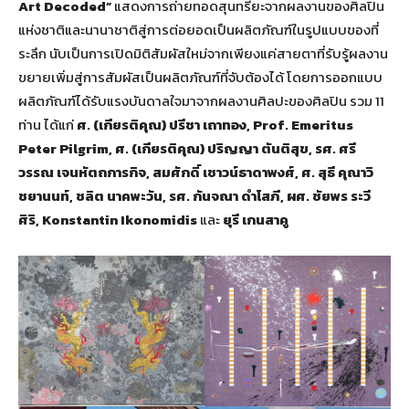
Art Decoded”
แสดงการถ่ายทอดสุนทรียะจากผลงานของศิลปิน
แห่งชาติและนานาชาติสู่การต่อยอดเป็นผลิตภัณฑ์ในรูปแบบของที่
ระลึก นับเป็นการเปิดมิติสัมผัสใหม่จากเพียงแค่สายตาที่รับรู้ผลงาน
ขยายเพิ่มสู่การสัมผัสเป็นผลิตภัณฑ์ที่จับต้องได้ โดยการออกแบบ
ผลิตภัณฑ์ได้รับแรงบันดาลใจมาจากผลงานศิลปะของศิลปิน รวม 11
ท่าน ได้แก่
ศ. (เกียรติคุณ)
ปรีชา เถาทอง
, Prof. Emeritus
Peter Pilgrim, ศ. (เกียรติคุณ) ปริญญา ตันติสุข, รศ. ศรี
วรรณ เจนหัตถการกิจ, สมศักดิ์ เชาวน์ธาดาพงศ์, ศ. สุธี คุณาวิ
ชยานนท์, ชลิต นาคพะวัน, รศ. กันจณา ดำโสภี, ผศ. ชัยพร ระวี
ศิริ, Konstantin Ikonomidis
และ
ยุรี เกนสาคู