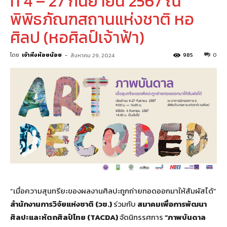
ที่ 4 – 27 กันยายน 2567 ณ
พิพิธภัณฑสถานแห่งชาติ หอ
ศิลป (หอศิลป์เจ้าฟ้า)
โดย
เจ้าหิ่งห้อยน้อย
-
985
0
สิงหาคม 29, 2024
“เมื่อความสุนทรียะของผลงานศิลปะถูกถ่ายทอดออกมาให้สัมผัสได้”
สำนักงานการวิจัยแห่งชาติ (วช.)
ร่วมกับ
สมาคมเพื่อการพัฒนา
ศิลปะและหัตถศิลป์ไทย (
TACDA)
จัดนิทรรศการ
“ภาพบันดาล