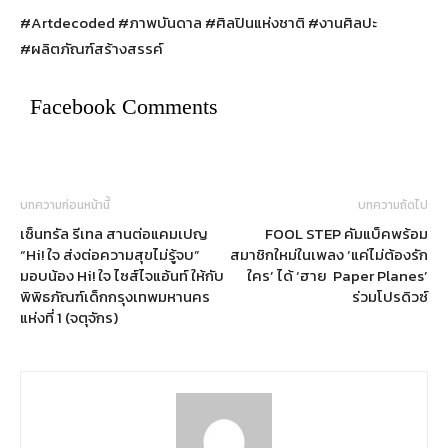
#Artdecoded #ภาพบันดาล #ศิลปินแห่งชาติ #งานศิลปะ
#ผลิตภัณฑ์สร้างสรรค์
Facebook Comments
บทความก่อนหน้านี้
บทความถัดไป
เซ็นทรัล รีเทล สานต่อแคมเปญ
FOOL STEP คัมแบ็คพร้อม
“Hi! ใจ ส่งต่อความสุขไม่รู้จบ”
สมาชิกใหม่ในเพลง ‘แค่ไม่ต้องรัก
มอบน้อง Hi! ใจ ไซส์ไจแอ้นท์ ให้กับ
ใคร’ ได้ ‘ฮาย Paper Planes’
พิพิธภัณฑ์เด็กกรุงเทพมหานคร
ร่วมโปรดิวซ์
แห่งที่ 1 (จตุจักร)