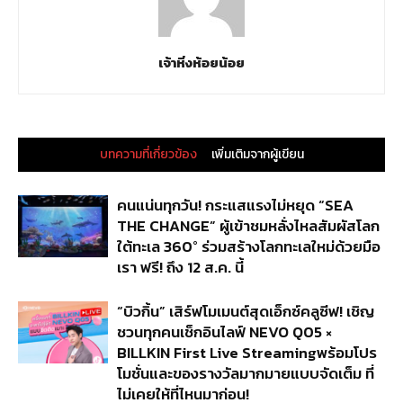
เจ้าหิ่งห้อยน้อย
บทความที่เกี่ยวข้อง
เพิ่มเติมจากผู้เขียน
คนแน่นทุกวัน! กระแสแรงไม่หยุด “SEA
THE CHANGE” ผู้เข้าชมหลั่งไหลสัมผัสโลก
ใต้ทะเล 360° ร่วมสร้างโลกทะเลใหม่ด้วยมือ
เรา ฟรี! ถึง 12 ส.ค. นี้
“บิวกิ้น” เสิร์ฟโมเมนต์สุดเอ็กซ์คลูซีฟ! เชิญ
ชวนทุกคนเช็กอินไลฟ์ NEVO Q05 ×
BILLKIN First Live Streamingพร้อมโปร
โมชั่นและของรางวัลมากมายแบบจัดเต็ม ที่
ไม่เคยให้ที่ไหนมาก่อน!