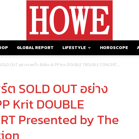
OOP
GLOBAL REPORT
LIFESTYLE
HOROSCOPE
https://howemagazine.com/
ร์ต SOLD OUT อย่างรวดเร็ว Billkin & PP Krit DOUBLE TROUBLE CONCERT...
สิร์ต SOLD OUT อย่าง
 PP Krit DOUBLE
T Presented by The
tion