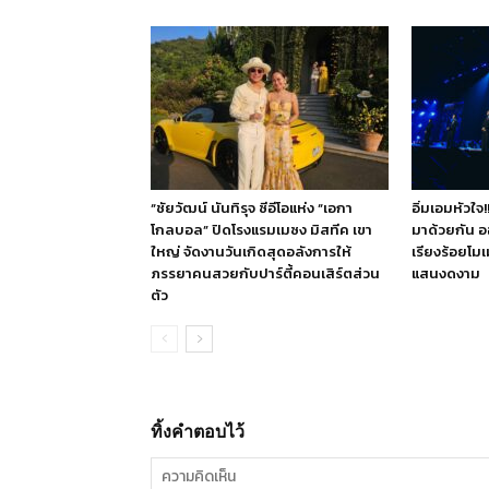
“ชัยวัฒน์ นันทิรุจ ซีอีโอแห่ง “เอกา
อิ่มเอมหัวใจ
โกลบอล” ปิดโรงแรมเมซง มิสทีค เขา
มาด้วยกัน ออ
ใหญ่ จัดงานวันเกิดสุดอลังการให้
เรียงร้อยโม
ภรรยาคนสวยกับปาร์ตี้คอนเสิร์ตส่วน
แสนงดงาม
ตัว
ทิ้งคำตอบไว้