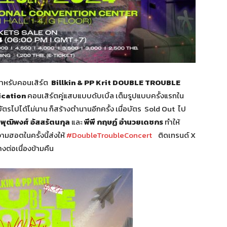
สำหรับคอนเสิร์ต
Billkin & PP Krit DOUBLE TROUBLE
ication
คอนเสิร์ตคู่แสบแบบดับเบิ้ล เต็มรูปแบบครั้งแรกใน
ัตรไปได้ไม่นาน ก็สร้างตำนานอีกครั้ง เมื่อบัตร Sold Out ไป
น พุฒิพงศ์ อัสสรัตนกุล
และ
พีพี กฤษฏ์ อำนวยเดชกร
ทำให้
วามฮอตในครั้งนี้ส่งให้
#DoubleTroubleConcert
ติดเทรนด์ X
งต่อเนื่องข้ามคืน