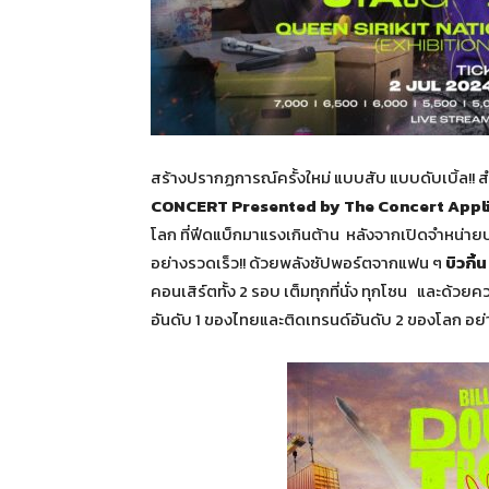
สร้างปรากฏการณ์ครั้งใหม่ แบบสับ แบบดับเบิ้ล!! 
CONCERT Presented by The Concert Appl
โลก ที่ฟีดแบ็กมาแรงเกินต้าน หลังจากเปิดจำหน่ายบ
อย่างรวดเร็ว!! ด้วยพลังซัปพอร์ตจากแฟน ๆ
บิวกิ้
คอนเสิร์ตทั้ง 2 รอบ เต็มทุกที่นั่ง ทุกโซน และด้วยค
อันดับ 1 ของไทยและติดเทรนด์อันดับ 2 ของโลก อย่า