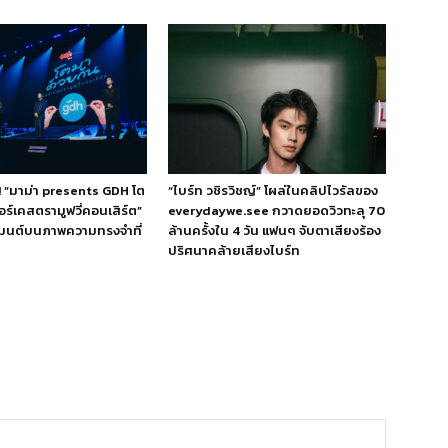
!! “มาม่า presents GDH โต
“ไบร์ท วชิรวิชญ์” โผล่ในคลิปไวรัลของ
ร์เคสตรามูฟวี่คอนเสิร์ต”
everydaywe.see กวาดยอดวิวทะลุ 70
เมนต์บนภาพความทรงจำที่
ล้านครั้งใน 4 วัน แฟนๆ จับตาเสียงร้อง
ปริศนาคล้ายเสียงไบร์ท