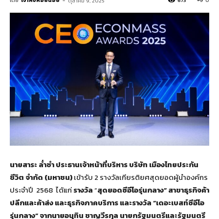
โดย
เจ้าหิ่งห้อยน้อย
-
673
0
ตุลาคม 9, 2025
นายสาระ ล่ำซำ ประธานเจ้าหน้าที่บริหาร
บริษัท เมืองไทยประกัน
ชีวิต จำกัด (มหาชน)
เข้ารับ 2 รางวัลเกียรติยศสุดยอดผู้นำองค์กร
ประจำปี 2568 ได้แก่
รางวัล
“
สุดยอดซีอีโอรุ่นกลาง”
สาขาธุรกิจค้า
ปลีกและค้าส่ง และธุรกิจภาคบริการ และรางวัล “เดอะเบสท์ซีอีโอ
รุ่นกลาง” จากนาย
อนุทิน ชาญวีรกุล นายกรัฐมนตรีและรัฐมนตรี