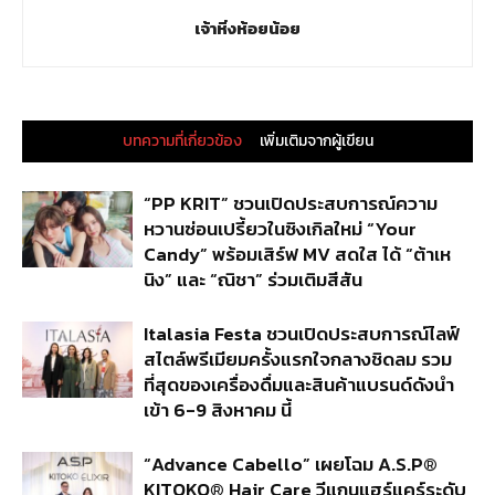
เจ้าหิ่งห้อยน้อย
บทความที่เกี่ยวข้อง
เพิ่มเติมจากผู้เขียน
“PP KRIT” ชวนเปิดประสบการณ์ความ
หวานซ่อนเปรี้ยวในซิงเกิลใหม่ “Your
Candy” พร้อมเสิร์ฟ MV สดใส ได้ “ต้าเห
นิง” และ “ณิชา” ร่วมเติมสีสัน
Italasia Festa ชวนเปิดประสบการณ์ไลฟ์
สไตล์พรีเมียมครั้งแรกใจกลางชิดลม รวม
ที่สุดของเครื่องดื่มและสินค้าแบรนด์ดังนำ
เข้า 6-9 สิงหาคม นี้
“Advance Cabello” เผยโฉม A.S.P®
KITOKO® Hair Care วีแกนแฮร์แคร์ระดับ