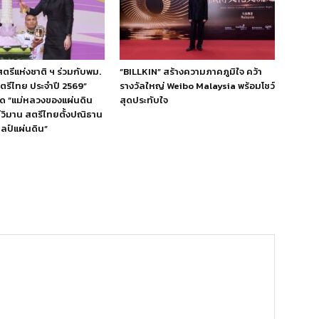
ีแห่งชาติ ฯ ร่วมกับพม.
“BILLKIN” สร้างความภาคภูมิใจ คว้า
สตรีไทย ประจำปี 2569”
รางวัลใหญ่ Weibo Malaysia พร้อมโชว์
ิด “แม่หลวงของแผ่นดิน
สุดประทับใจ
ย์วิมาน สตรีไทยตั้งปณิธาน
ลป์แผ่นดิน”