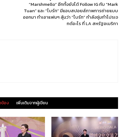
“Marshmello” อีกทั้งยังได้ Follow IG กับ “Mark
Tuan” และ “ไบร์ท” มีแอบสปอยล์ภาพการถ่ายแบบ
ออกมา ทำเอาแฟนๆ ลุ้นว่า “ไบร์ท” กำลังซุ่มทำโปรเจ
กต์อะไร ที่ LA สหรัฐอเมริกา
ยวข้อง
เพิ่มเติมจากผู้เขียน