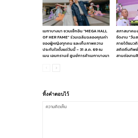
เมกาบางนา ชวนเช็กอิน “MEGA HALL
สภาสมาคมสตร
OF HER FAME” ร่วมเฉลิมฉลองคุณค่า
จัดงาน “วัน
ของผู้หญิงทุกคน และเก็บภาพความ
ภายใต้แนวค
ประทับใจตั้งแต่วันนี้ – 31 ส.ค. 69 ณ
สถิตถิ่นทิพ
เมน เอนทรานซ์ ศูนย์การค้าเมกาบางนา
สานต่องานศิ
ทิ้งคำตอบไว้