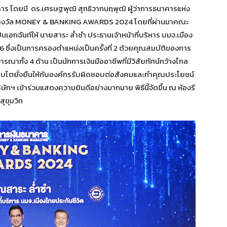
 โดยมี ดร.เศรษฐพุฒิ สุทธิวาทนฤพุฒิ ผู้ว่าการธนาคารแห่ง
บรางวัล MONEY & BANKING AWARDS 2024 โดยที่ผ่านมาคณะ
นเอกฉันท์ให้ นายสาระ ล่ำซำ ประธานเจ้าหน้าที่บริหาร บมจ.เมือง
6 ซึ่งเป็นการครองตำแหน่งเป็นครั้งที่ 2 ด้วยคุณสมบัติของการ
าทั้ง 4 ด้าน เป็นนักการเงินมืออาชีพที่มีวิสัยทัศน์กว้างไกล
เติบโตยั่งยืนให้กับองค์กรรับผิดชอบต่อสังคมและทำคุณประโยชน์
ัทฯ เข้าร่วมแสดงความยินดีอย่างมากมาย พิธีนี้จัดขึ้น ณ ห้องรี
สุขุมวิท