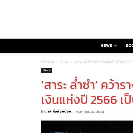
NEWS
SC
หน้าแรก
News
‘สาระ ล่ำซำ’ คว้ารางวัลเกียรติยศ นักการ
News
‘สาระ ล่ำซำ’ คว้าร
เงินแห่งปี 2566 เป็น
โดย
เจ้าหิ่งห้อยน้อย
-
กรกฎาคม 22, 2024