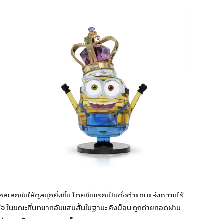
ลกชันให้ดูสนุกยิ่งขึ้น โดยชิ้นแรกเป็นดั่งตัวแทนแห่งความไร้
ู่ใจ ในขณะที่บทบาทอันแสนสั้นในฐานะ คิงบ็อบ ถูกถ่ายทอดผ่าน