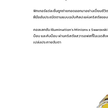
ฟิกเกอร์แต่ละชิ้นถูกถ่ายทอดออกมาอย่างเปี่ยมชี
ฝีมืออันประณีตตามแบบฉบับศิลปะแห่งคริสตัลของ
คอลเลกชัน Illumination’s Minions x Swarovski 
บ็อบ และคิงบ็อบ ผ่านคริสตัลสวารอฟสกี้ในเฉดสีเหล
เปล่งประกายจับตา