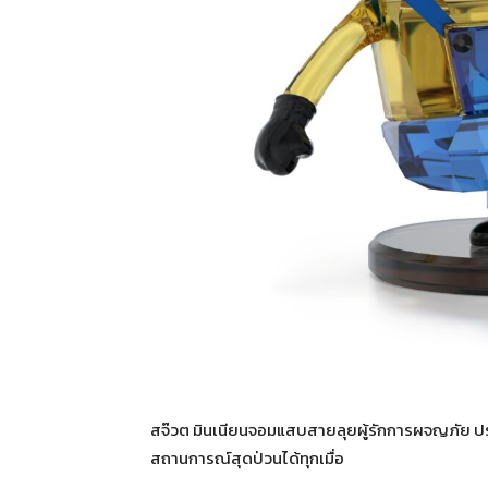
สจ๊วต มินเนียนจอมแสบสายลุยผู้รักการผจญภัย ปราก
สถานการณ์สุดป่วนได้ทุกเมื่อ