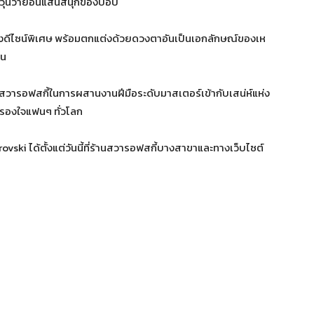
วุ่นวายอันแสนสนุกของบ็อบ
ลืองดีไซน์พิเศษ พร้อมตกแต่งด้วยดวงตาอันเป็นเอกลักษณ์ของเห
็น
งสวารอฟสกี้ในการผสานงานฝีมือระดับมาสเตอร์เข้ากับเสน่ห์แห่ง
่ครองใจแฟนๆ ทั่วโลก
ski ได้ตั้งแต่วันนี้ที่ร้านสวารอฟสกี้บางสาขาและทางเว็บไซต์