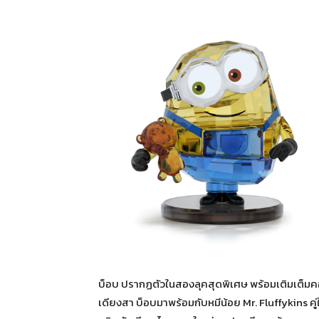
บ็อบ ปรากฏตัวในสองลุคสุดพิเศษ พร้อมเติมเต็มคอลเ
เดียงสา บ็อบมาพร้อมกับหมีน้อย Mr. Fluffykins ค