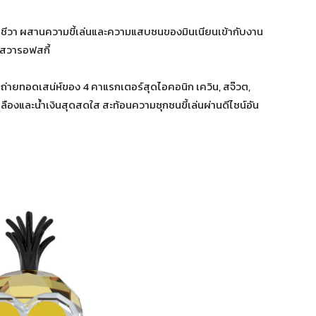
วิตชีวา ผสานความขี้เล่นและความแสบซนของมินเนียนเข้ากับงาน
สวารอฟสกี้
ถ่ายทอดเสน่ห์ของ 4 คาแรกเตอร์สุดไอคอนิก เควิน, สจ๊วต,
ืองและน้ำเงินสุดสดใส สะท้อนความซุกซนขี้เล่นผ่านดีไซน์อัน