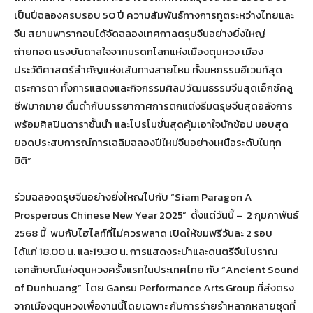
เป็นปีฉลองครบรอบ 50 ปี ความสัมพันธ์ทางการทูตระหว่างไทยและ
จีน สยามพารากอนได้จัดฉลองเทศกาลตรุษจีนอย่างยิ่งใหญ่
ถ่ายทอด แรงบันดาลใจจากมรดกโลกแห่งเมืองตุนหวง เมือง
ประวัติศาสตร์สำคัญแห่งเส้นทางสายไหม ทั้งมหกรรมอีเวนท์สุด
ตระการตา ทั้งการแสดงและกิจกรรมศิลปวัฒนธรรมจีนสุดเอ็กซ์คลู
ซีฟมากมาย ดื่มด่ำกับบรรยากาศการตกแต่งธีมตรุษจีนสุดอลังการ
พร้อมศิลปินดาราชั้นนำ และโปรโมชั่นสุดคุ้มเอาใจนักช้อป มอบสุด
ยอดประสบการณ์การเฉลิมฉลองปีใหม่จีนอย่างเหนือระดับในทุก
มิติ”
ร่วมฉลองตรุษจีนอย่างยิ่งใหญ่ไปกับ “Siam Paragon A
Prosperous Chinese New Year 2025” ตั้งแต่วันนี้ – 2 กุมภาพันธ์
2568 นี้ พบกับไฮไลท์ที่ไม่ควรพลาด เปิดให้ชมฟรีวันละ 2 รอบ
ได้แก่ 18.00 น. และ19.30 น. การแสดงระบำและดนตรีจีนโบราณ
เอกลักษณ์แห่งตุนหวงครั้งแรกในประเทศไทย กับ “Ancient Sound
of Dunhuang” โดย Gansu Performance Arts Group ที่ส่งตรง
จากเมืองตุนหวงเพื่องานนี้โดยเฉพาะ กับการร่ายรำหลากหลายชุดที่