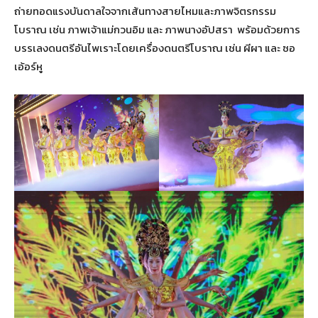
ถ่ายทอดแรงบันดาลใจจากเส้นทางสายไหมและภาพจิตรกรรม
โบราณ เช่น ภาพเจ้าแม่กวนอิม และ ภาพนางอัปสรา พร้อมด้วยการ
บรรเลงดนตรีอันไพเราะโดยเครื่องดนตรีโบราณ เช่น ผีผา และ ซอ
เอ้อร์หู