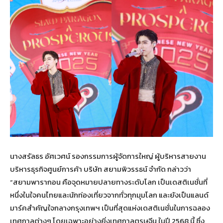
นางสรัลธร อัศเวศน์ รองกรรมการผู้จัดการใหญ่ ผู้บริหารสายงาน
บริหารธุรกิจศูนย์การค้า บริษัท สยามพิวรรธน์ จำกัด กล่าวว่า
“สยามพารากอน คือจุดหมายปลายทางระดับโลก เป็นเดสติเนชั่นที่
หนึ่งในใจคนไทยและนักท่องเที่ยวจากทั่วทุกมุมโลก และยังเป็นแลนด์
มาร์คสำคัญใจกลางกรุงเทพฯ เป็นที่สุดแห่งเดสติเนชั่นในการฉลอง
เทศกาลต่างๆ โดยเฉพาะอย่างยิ่งเทศกาลตรุษจีน ในปี 2568 นี้ ซึ่ง