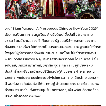
งาน “Siam Paragon A Prosperous Chinese New Year 2025”
เป็นการเปิดเทศกาลตรุษจีนอย่างยิ่งใหญ่เมื่อวันที่ 28 มกราคม
2568 โดยมี นายสรวงศ์ เทียนทอง รัฐมนตรีว่าการกระทรวง การ
ท่องเที่ยวและกีฬา ให้เกียรติเป็นประธานเปิดงาน และ ฐาปนีย์ เกียรติ
ไพบูลย์ ผู้ว่าการการท่องเที่ยวแห่งประเทศไทย ให้เกียรติร่วมงาน
พร้อมด้วยกรรมการและผู้บริหารสยามพารากอน ได้แก่ พาสินี ลิ่ม
อติบูลย์, เกตุวลี นภาศัพท์, ชฎาทิพ จูตระกูล และ มยุรี ชัยพรหม
ประสิทธิ์ และ ชัชวาลย์ แสงปรีดีกรณ์ ผู้อำนวยการฝ่าย สายงาน
Credit Products Business Division ธนาคารกสิกรไทย นอกจาก
นี้ พบกับสองศิลปินดัง พีพี – กฤษฏ์ อำนวยเดชกร และ ต่อ – ธนภพ
ลีรัตนขจร มาร่วมส่งความสุขรับเทศกาลตรุษจีน พร้อมด้วยเครื่อง
ประดับล้ำค่าจาก Cartier