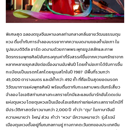
พิเศษสุด ฉลองตรุษจีนมหามงคลท่ามกลางกลิ่นอายวัฒนธรรมตุน
หวง ดื่มด่ำกับการจำลองบรรยากาศความงดงามของถ้ำม่อเกา ใน
รูปแบบดิจิตัล อาร์ต งดงามด้วยภาพพระพุทธรูปสลักและภาพ
จิตรกรรมพุทธศิลป์อันทรงคุณค่าที่รังสรรค์ขึ้นจากความศรัทธาจาก
หลากหลายยุคสมัยต่อเนื่องนานนับพันปี โดยถ้ำม่อเกาได้รับการขึ้น
ทะเบียนเป็นมรดกโลกโดยยูเนสโกในปี 1987 มีพื้นที่รวมกว่า
45,000 ตารางเมตร และมีถ้ำกว่า 492 ถ้ำ ที่ถือเป็นสุดยอดมรดก
วิวัฒนาการแห่งพุทธศิลป์ พร้อมตื่นตากับทะเลสาบพระจันทร์เสี้ยว
จำลอง โอเอซิสท่ามกลางทะเลทรายโกบีและแลนด์มาร์กอันโดดเด่น
แห่งตุนหวง โดยตุนหวงเป็นเมืองโอเอซิสเก่าแก่แห่งทะเลทรายโกบีที่
มีประวัติศาสตร์ยาวนานกว่า 2,000 ปี คำว่า “ตุน” ในภาษาจีนมี
ความหมายว่า ใหญ่ ส่วน คำว่า “หวง” มีความหมายว่า รุ่งโรจน์
เมืองตุนหวงตั้งอยู่ที่มณฑลกานซู่ ทางภาคตะวันตกของประเทศจีน