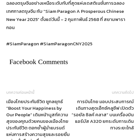
ฉลองตรุษจีนอย่างเหนือระดับกับที่สุดแห่งเดสติเนชั่นการฉลอง
เทศกาลตรุษจีน กับ “Siam Paragon A Prosperous Chinese
New Year 2025” ตั้งแต่วันนี้ – 2 กุมภาพันธ์ 2568 ที่ สยามพารา
กอน
#SiamParagon #SiamParagonCNY2025
Facebook Comments
บทความก่อนหน้านี้
บทความถัดไป
เมืองไทยประกันชีวิต ชูกลยุทธ์
การบินไทย มอบประสบการณ์
“Boost Your Happiness by
เดินทางสุดเอ็กซ์คลูซีฟ เปิดตัว
Our People” เดินหน้าบูสท์ความ
“รอยัล ซิลค์ คลาส” บนเครื่องบิน
สุขของคุณด้วยคนของเมืองไทย
แอร์บัส A320 ยกระดับการเดิน
ประกันชีวิต ตอกย้ำผู้นำแบรนด์
ทางระยะใกล้
แห่งการสร้างความสุขและรอยยิ้ม