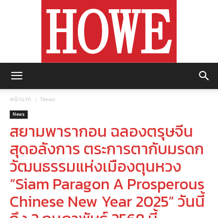
https://howemagazine.com/
หน้าแรก
News
News
สยามพารากอน ฉลองตรุษจีน
สุดอลังการ ตระการตากับมรดก
วัฒนธรรมแห่งเมืองตุนหวง
“Siam Paragon A Prosperous
Chinese New Year 2025” วันนี้