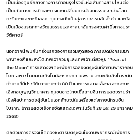
เป็นเมืองศูนย์กลางทางการค้าอันรุ่งโรจน์แห่งเส้นทางสายไหม ซึ่ง
เป็นเส้นทางการค้าและการแลกเปลี่ยนทางวัฒนธรรมระหว่างโลก
ตะวันตกและตะวันออก ตุนหวงยังเป็นอู่อารยธรรมอันล้ำค่า และยัง
เป็นเมืองมรดกทางวัฒนธรรมและศาสนาอันทรงคุณค่ายิ่งทางประ
วัติศาตร์
นอกจากนี้ พบกับครั้งแรกของการรวมสุดยอด การเชิดมังกรเมฆา
พญาหงส์ และ สิงโตเทพเจ้ากวนอูและเทพเจ้าเตียวหุย “Pearl of
the Moon” การแสดงพิเศษเพื่อการฉลองตรุษจีนที่สยามพารากอน
โดยเฉพาะ โดยคณะสิงโตมังกรหยกสามพราน คณะเชิดสิงโตระดับ
ตำนานที่มีประวัติยาวนานกว่า 80 ปี และการแสดงเอ็งกอ จากคณะ
เอ็งกอบุญญวิทยาคาร ชุมชนชาวไทยเชื้อสายจีน การแสดงร่ายรำ
เชิงศิลปะการต่อสู้อันเป็นเอกลักษณ์ในเครื่องแต่งกายนักรบจีน
โบราณ (การแสดงเอ็งกอจัดแสดงเฉพาะในวันที่ 28 และ 29 มกราคม
2568)
ต่อด้วยการตรวจเช็คดวงชะตารับตรุษจีนในงานพยากรณ์เพื่อการ