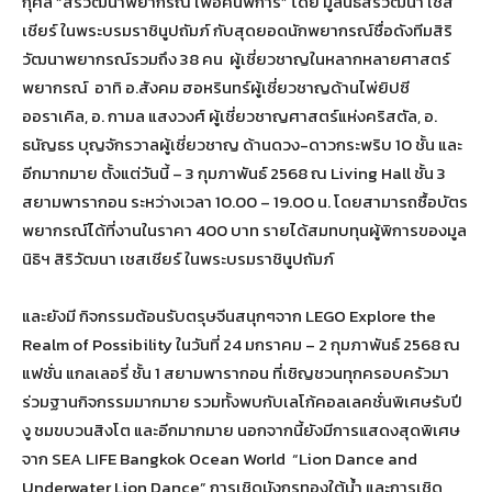
กุศล “สิริวัฒนาพยากรณ์ เพื่อคนพิการ” โดย มูลนิธิสิริวัฒนา เชส
เชียร์ ในพระบรมราชินูปถัมภ์ กับสุดยอดนักพยากรณ์ชื่อดังทีมสิริ
วัฒนาพยากรณ์รวมถึง 38 คน ผู้เชี่ยวชาญในหลากหลายศาสตร์
พยากรณ์ อาทิ อ.สังคม ฮอหรินทร์ผู้เชี่ยวชาญด้านไพ่ยิปซี
ออราเคิล, อ. กามล แสงวงศ์ ผู้เชี่ยวชาญศาสตร์แห่งคริสตัล, อ.
ธนัญธร บุญจักรวาลผู้เชี่ยวชาญ ด้านดวง-ดาวกระพริบ 10 ชั้น และ
อีกมากมาย ตั้งแต่วันนี้ – 3 กุมภาพันธ์ 2568 ณ Living Hall ชั้น 3
สยามพารากอน ระหว่างเวลา 10.00 – 19.00 น. โดยสามารถซื้อบัตร
พยากรณ์ได้ที่งานในราคา 400 บาท รายได้สมทบทุนผู้พิการของมูล
นิธิฯ สิริวัฒนา เชสเชียร์ ในพระบรมราชินูปถัมภ์
และยังมี กิจกรรมต้อนรับตรุษจีนสนุกๆจาก LEGO Explore the
Realm of Possibility ในวันที่ 24 มกราคม – 2 กุมภาพันธ์ 2568 ณ
แฟชั่น แกลเลอรี่ ชั้น 1 สยามพารากอน ที่เชิญชวนทุกครอบครัวมา
ร่วมฐานกิจกรรมมากมาย รวมทั้งพบกับเลโก้คอลเลคชั่นพิเศษรับปี
งู ชมขบวนสิงโต และอีกมากมาย นอกจากนี้ยังมีการแสดงสุดพิเศษ
จาก SEA LIFE Bangkok Ocean World “Lion Dance and
Underwater Lion Dance” การเชิดมังกรทองใต้น้ำ และการเชิด