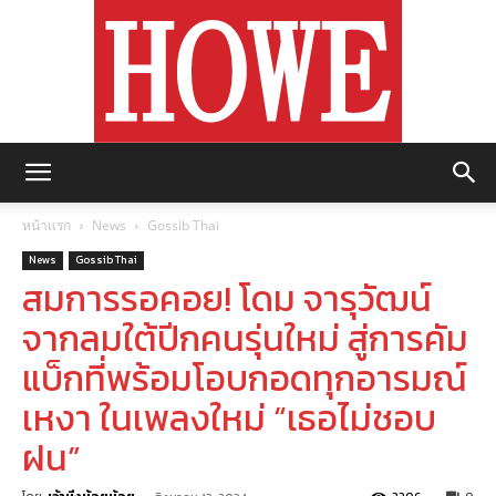
https://howemagazine.com/
หน้าแรก
News
Gossib Thai
News
Gossib Thai
สมการรอคอย! โดม จารุวัฒน์
จากลมใต้ปีกคนรุ่นใหม่ สู่การคัม
แบ็กที่พร้อมโอบกอดทุกอารมณ์
เหงา ในเพลงใหม่ “เธอไม่ชอบ
ฝน”