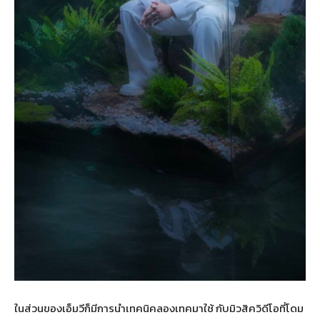
ในส่วนของเอ็มวีก็มีการนำเทคนิคลองเทคมาใช้ กับมิวสิควิดีโอที่โดม