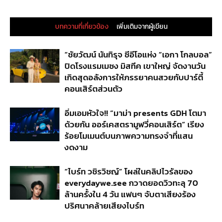
บทความที่เกี่ยวข้อง
เพิ่มเติมจากผู้เขียน
“ชัยวัฒน์ นันทิรุจ ซีอีโอแห่ง “เอกา โกลบอล”
ปิดโรงแรมเมซง มิสทีค เขาใหญ่ จัดงานวัน
เกิดสุดอลังการให้ภรรยาคนสวยกับปาร์ตี้
คอนเสิร์ตส่วนตัว
อิ่มเอมหัวใจ!! “มาม่า presents GDH โตมา
ด้วยกัน ออร์เคสตรามูฟวี่คอนเสิร์ต” เรียง
ร้อยโมเมนต์บนภาพความทรงจำที่แสน
งดงาม
“ไบร์ท วชิรวิชญ์” โผล่ในคลิปไวรัลของ
everydaywe.see กวาดยอดวิวทะลุ 70
ล้านครั้งใน 4 วัน แฟนๆ จับตาเสียงร้อง
ปริศนาคล้ายเสียงไบร์ท