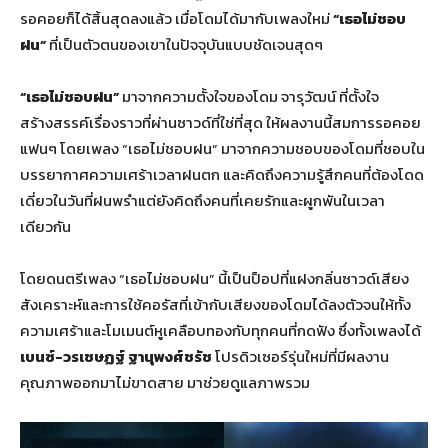
รอคอยก็ได้สิ้นสุดลงแล้ว เมื่อโดมได้มากับเพลงใหม่
“เธอไม่ชอบ
ฝน”
ที่เป็นตัวตนของเขาในปัจจุบันแบบชัดเจนสุดๆ
“
เธอไม่ชอบฝน”
มาจากความตั้งใจของโดม จารุวัฒน์ ที่ตั้งใจ
สร้างสรรค์เรื่องราวที่ผ่านซาวด์ที่ใช่ที่สุด ให้ผลงานนี้สมการรอคอย
แฟนๆ โดยเพลง “เธอไม่ชอบฝน” มาจากความชอบของโดมที่ชอบใน
บรรยากาศความเศร้าเวลาฝนตก และคิดถึงความรู้สึกคนที่ต้องโดด
เดี่ยวในวันที่ฝนพรำแต่ยังคิดถึงคนที่เคยรักและผูกพันในเวลา
เดียวกัน
โดยดนตรีเพลง “เธอไม่ชอบฝน” นี้เป็นป็อปที่แฝงกลิ่นซาวด์เสียง
สังเคราะห์และการใช้คอรัสที่เข้ากับเสียงของโดมได้ลงตัวจนให้ทั้ง
ความเศร้าและโมเมนต์หูเคลือบทองกับทุกคนที่กดฟัง ซึ่งทั้งเพลงได้
เบนซ์-วรเชษฏฐ์ ฐานุพงศ์ชรัช
โปรดิวเซอร์รุ่นใหม่ที่มีผลงาน
คุณภาพออกมาไม่ขาดสาย มาช่วยดูแลภาพรวม