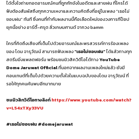
ได้ตั้งใจถ่ายทอดอารมณ์คนที่ถูกกักขังในอดีตและสายฝน ที่ใครได้
ฟังต้องสัมผัสถึงทุกความเหงาและความคิดถึงที่อยู่ในเพลง “เธอไม่
ชอบฝน” ทันที ซึ่งคนที่กำกับผลงานนี้คือเลือดใหม่ของวงการทีป็อป
ยุคนี้อย่าง อาร์ตี้-ศรุต ลิ่วเกษมศานต์ จากวง bamm
ใครที่คิดถึงเสียงที่เต็มไปด้วยอารมณ์และพรสวรรค์การร้องเพลง
ของ โดม จารุวัฒน์ สามารถฟังเพลง
“เธอไม่ชอบฝน”
ได้แล้วทางทุก
สตรีมมิ่งแพลตฟอร์ม พร้อมชมมิวสิควิดีโอได้ทาง
YouTube
Dome Jaruwat Official
ที่นอกจากผลงานเพลงใหม่แล้ว ยังมี
คอนเทนต์ที่เต็มไปด้วยความตั้งใจในแบบฉบับของโดม จารุวัฒน์ ที่
รอให้ทุกคนค้นพบอีกมากมาย
ชมมิวสิกวิดีโอทางลิงก์
https://www.youtube.com/watch?
v=L54xTXy33VU
#
เธอไม่ชอบฝน
#domejaruwat