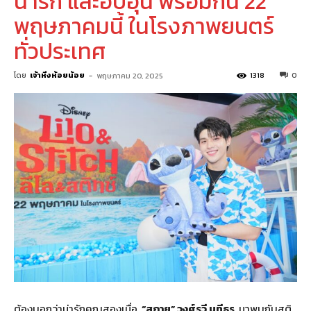
น่ารัก และอบอุ่น พร้อมกัน 22
พฤษภาคมนี้ ในโรงภาพยนตร์
ทั่วประเทศ
โดย
เจ้าหิ่งห้อยน้อย
-
1318
0
พฤษภาคม 20, 2025
ต้องบอกว่าน่ารักคูณสองเมื่อ
“
สกาย
”
วงศ์รวี นทีธร
มาพบกับสติ