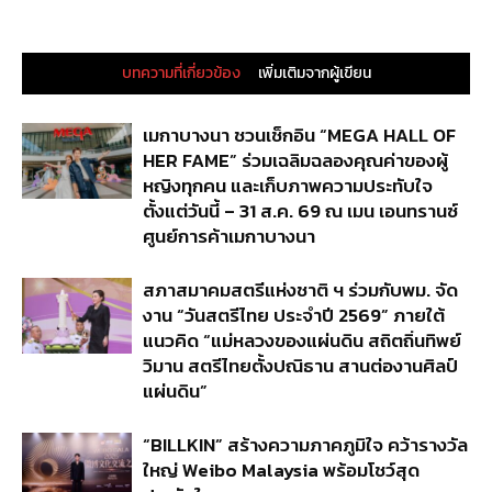
บทความที่เกี่ยวข้อง
เพิ่มเติมจากผู้เขียน
เมกาบางนา ชวนเช็กอิน “MEGA HALL OF
HER FAME” ร่วมเฉลิมฉลองคุณค่าของผู้
หญิงทุกคน และเก็บภาพความประทับใจ
ตั้งแต่วันนี้ – 31 ส.ค. 69 ณ เมน เอนทรานซ์
ศูนย์การค้าเมกาบางนา
สภาสมาคมสตรีแห่งชาติ ฯ ร่วมกับพม. จัด
งาน “วันสตรีไทย ประจำปี 2569” ภายใต้
แนวคิด “แม่หลวงของแผ่นดิน สถิตถิ่นทิพย์
วิมาน สตรีไทยตั้งปณิธาน สานต่องานศิลป์
แผ่นดิน”
“BILLKIN” สร้างความภาคภูมิใจ คว้ารางวัล
ใหญ่ Weibo Malaysia พร้อมโชว์สุด