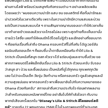
แฟนพันธุ์แท้ Lilo & Stitchพาแฟน ๆ ไปชมบรรยากาศภายในงาน
ผ่านทางไลฟ์ พร้อมร่วมสนุกกับกิจกรรมต่าง ๆ อย่างเพลิดเพลิน
โดยเผยว่า “ผมชอบความน่ารัก แสบ ซน ของสติทช์ คือทั้งน่ารักและ
น่าปวดหัวในเวลาเดียวกัน เพราะในความน่ารักมีความแสบและป่วน
แต่เป็นความแสบแบบใส ๆ ตามสัญชาตญาณของเขา ทำให้เวลาเห็น
เขาทำลายข้าวของแล้วเราจะโกรธไม่ลง เพราะสุดท้ายก็จะเห็นเขานั่ง
ตาแป๋ว ใสซื่อ เลยทำให้หลงรักได้โดยไม่รู้ตัว และอีกอย่างที่ชอบมาก
ๆ คือแก่นเรื่องที่เล่าถึง Ohana ครอบครัวที่ไม่ทิ้งกัน ได้ดูเวอร์ชัน
แอนิเมชันตอนเด็ก ๆ ก็แอบซึ้ง น้ำตาซึมเหมือนกัน ทำให้ Lilo &
Stitch เป็นหนังที่สนุก ตลก หัวเราะได้ แต่อบอุ่นและซาบซึ้งด้วย ขอ
ฝากภาพยนตร์ไลฟ์แอ็กชันเรื่อง Lilo & Stitch ด้วยนะครับ รับรอง
ว่าสนุก ฮา ป่วน และซึ้งแน่นอน เป็นหนังที่ดูได้ทุกคน ทุกเพศทุกวัย
เลย ไม่ว่าจะเป็นเด็ก วัยรุ่น วัยทำงาน หรือครอบครัว ดูแล้วสนุกและมี
ความสุขแน่นอน พาครอบครัว พาเพื่อนมาอินไปกับความหมายของ
Ohana ด้วยกันครับ” สกายเล่าถึงความประทับใจ ก่อนฝากผลงาน
ว่าสำหรับคนชอบหนังพากย์ไทย อย่าลืมไปให้กำลังใจเขา กับงาน
พากย์เสียงครั้งแรกใน
“Disney’s Lilo & Stitch ลีโลแอนด์สติ
ทช์”
ฉายจริง 22 พฤษภาคม 2568 นี้ ในโรงภาพยนตร์ทั่วประเทศ