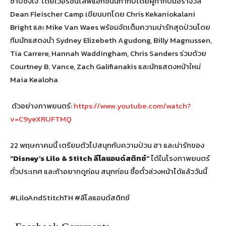
ซาบซึ้งใจ โดยเวอร์ชั่นไลฟ์แอ็กชันนี้กำกับโดยผู้กำกับมือรางวัล
Dean Fleischer Camp เขียนบทโดย Chris Kekaniokalani
Bright และ Mike Van Waes พร้อมจัดเต็มความน่ารักสุดป่วนโดย
ทีมนักแสดงนำ Sydney Elizebeth Agudong, Billy Magnussen,
Tia Carrere, Hannah Waddingham, Chris Sanders ร่วมด้วย
Courtney B. Vance, Zach Galifianakis และนักแสดงหน้าใหม่
Maia Kealoha
ตัวอย่างภาพยนตร์:
https://www.youtube.com/watch?
v=C9yeXRUFTMQ
22 พฤษภาคมนี้ เตรียมตัวไปสนุกกับความป่วน ฮา และน่ารักของ
“Disney’s Lilo & Stitch ลีโลแอนด์สติทช์”
ได้ในโรงภาพยนตร์
ทั่วประเทศ และถ้าอยากดูก่อน สนุกก่อน ซื้อตั๋วล่วงหน้าได้แล้ววันนี้
#LiloAndStitchTH #ลีโลแอนด์สติทช์