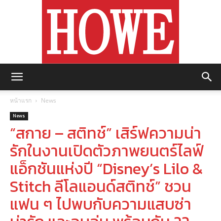
https://howemagazine.com/
หน้าแรก
News
News
“สกาย – สติทช์” เสิร์ฟความน่า
รักในงานเปิดตัวภาพยนตร์ไลฟ์
แอ็กชันแห่งปี “Disney’s Lilo &
Stitch ลีโลแอนด์สติทช์” ชวน
แฟน ๆ ไปพบกับความแสบซ่า