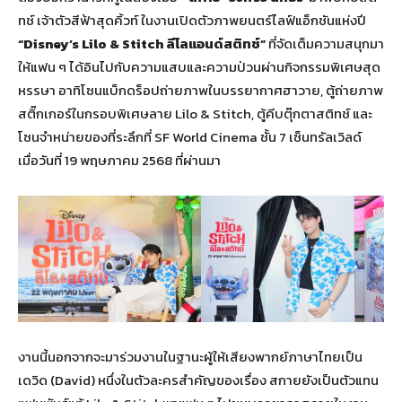
ทช์ เจ้าตัวสีฟ้าสุดคิ้วท์ ในงานเปิดตัวภาพยนตร์ไลฟ์แอ็กชันแห่งปี
“Disney’s Lilo & Stitch
ลีโลแอนด์สติทช์
”
ที่จัดเต็มความสนุกมา
ให้แฟน ๆ ได้อินไปกับความแสบและความป่วนผ่านกิจกรรมพิเศษสุด
หรรษา อาทิโซนแบ็กดร็อปถ่ายภาพในบรรยากาศฮาวาย, ตู้ถ่ายภาพ
สติ๊กเกอร์ในกรอบพิเศษลาย Lilo & Stitch, ตู้คีบตุ๊กตาสติทช์ และ
โซนจำหน่ายของที่ระลึกที่ SF World Cinema ชั้น 7 เซ็นทรัลเวิลด์
เมื่อวันที่ 19 พฤษภาคม 2568 ที่ผ่านมา
งานนี้นอกจากจะมาร่วมงานในฐานะผู้ให้เสียงพากย์ภาษาไทยเป็น
เดวิด (David) หนึ่งในตัวละครสำคัญของเรื่อง สกายยังเป็นตัวแทน