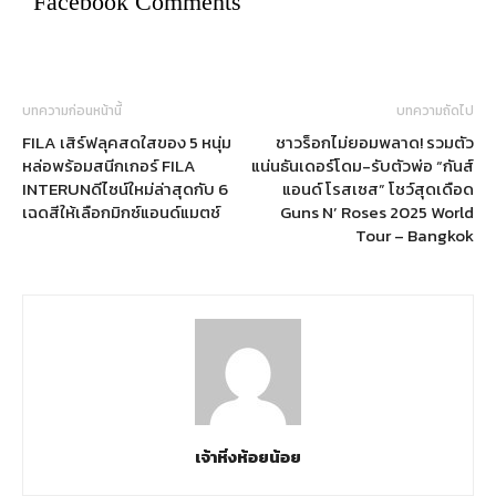
Facebook Comments
บทความก่อนหน้านี้
บทความถัดไป
FILA เสิร์ฟลุคสดใสของ 5 หนุ่ม
ชาวร็อกไม่ยอมพลาด! รวมตัว
หล่อพร้อมสนีกเกอร์ FILA
แน่นธันเดอร์โดม-รับตัวพ่อ “กันส์
INTERUNดีไซน์ใหม่ล่าสุดกับ 6
แอนด์ โรสเซส” โชว์สุดเดือด
เฉดสีให้เลือกมิกซ์แอนด์แมตช์
Guns N’ Roses 2025 World
Tour – Bangkok
เจ้าหิ่งห้อยน้อย