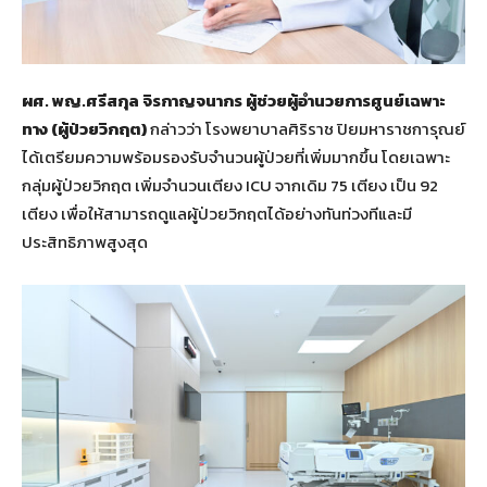
ผศ. พญ.ศรีสกุล จิรกาญจนากร ผู้ช่วยผู้อำนวยการศูนย์เฉพาะ
ทาง (ผู้ป่วยวิกฤต)
กล่าวว่า โรงพยาบาลศิริราช ปิยมหาราชการุณย์
ได้เตรียมความพร้อมรองรับจำนวนผู้ป่วยที่เพิ่มมากขึ้น โดยเฉพาะ
กลุ่มผู้ป่วยวิกฤต เพิ่มจำนวนเตียง ICU จากเดิม 75 เตียง เป็น 92
เตียง เพื่อให้สามารถดูแลผู้ป่วยวิกฤตได้อย่างทันท่วงทีและมี
ประสิทธิภาพสูงสุด