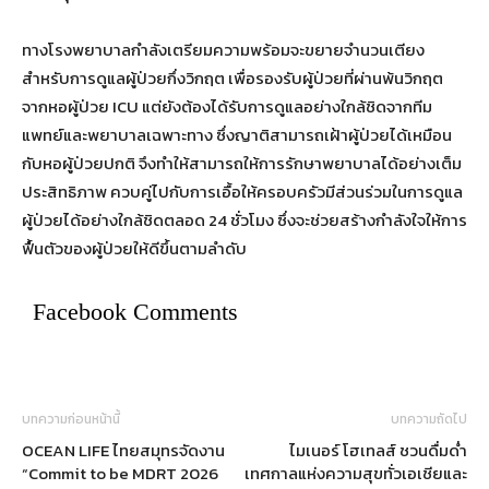
ทางโรงพยาบาลกำลังเตรียมความพร้อมจะขยายจำนวนเตียง
สำหรับการดูแลผู้ป่วยกึ่งวิกฤต เพื่อรองรับผู้ป่วยที่ผ่านพ้นวิกฤต
จากหอผู้ป่วย ICU แต่ยังต้องได้รับการดูแลอย่างใกล้ชิดจากทีม
แพทย์และพยาบาลเฉพาะทาง ซึ่งญาติสามารถเฝ้าผู้ป่วยได้เหมือน
กับหอผู้ป่วยปกติ จึงทำให้สามารถให้การรักษาพยาบาลได้อย่างเต็ม
ประสิทธิภาพ ควบคู่ไปกับการเอื้อให้ครอบครัวมีส่วนร่วมในการดูแล
ผู้ป่วยได้อย่างใกล้ชิดตลอด 24 ชั่วโมง ซึ่งจะช่วยสร้างกำลังใจให้การ
ฟื้นตัวของผู้ป่วยให้ดีขึ้นตามลำดับ
Facebook Comments
บทความก่อนหน้านี้
บทความถัดไป
OCEAN LIFE ไทยสมุทรจัดงาน
ไมเนอร์ โฮเทลส์ ชวนดื่มด่ำ
“Commit to be MDRT 2026
เทศกาลแห่งความสุขทั่วเอเชียและ