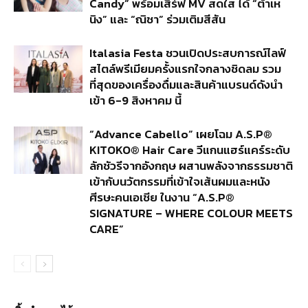
Candy” พร้อมเสิร์ฟ MV สดใส ได้ “ต้าเห
นิง” และ “ณิชา” ร่วมเติมสีสัน
Italasia Festa ชวนเปิดประสบการณ์ไลฟ์
สไตล์พรีเมียมครั้งแรกใจกลางชิดลม รวม
ที่สุดของเครื่องดื่มและสินค้าแบรนด์ดังนำ
เข้า 6-9 สิงหาคม นี้
“Advance Cabello” เผยโฉม A.S.P®
KITOKO® Hair Care วีแกนแฮร์แคร์ระดับ
ลักชัวรีจากอังกฤษ ผสานพลังจากธรรมชาติ
เข้ากับนวัตกรรมที่เข้าใจเส้นผมและหนัง
ศีรษะคนเอเชีย ในงาน “A.S.P®
SIGNATURE – WHERE COLOUR MEETS
CARE”