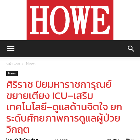
https://howemagazine.com/
หน้าแรก
News
News
ศิริราช ปิยมหาราชการุณย์
ขยายเตียง ICU–เสริม
เทคโนโลยี–ดูแลด้านจิตใจ ยก
ระดับศักยภาพการดูแลผู้ป่วย
วิกฤต