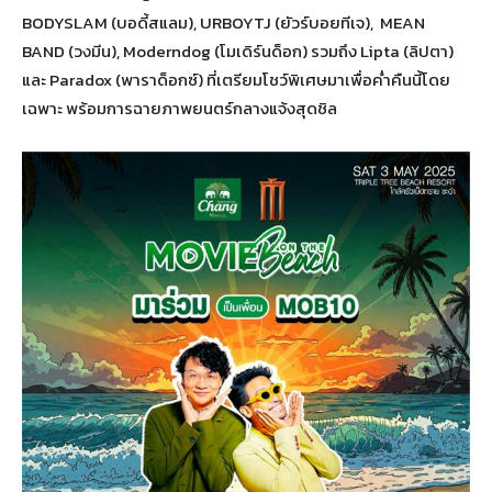
BODYSLAM (บอดี้สแลม), URBOYTJ (ยัวร์บอยทีเจ), MEAN
BAND (วงมีน), Moderndog (โมเดิร์นด็อก) รวมถึง Lipta (ลิปตา)
และ Paradox (พาราด็อกซ์) ที่เตรียมโชว์พิเศษมาเพื่อค่ำคืนนี้โดย
เฉพาะ พร้อมการฉายภาพยนตร์กลางแจ้งสุดชิล