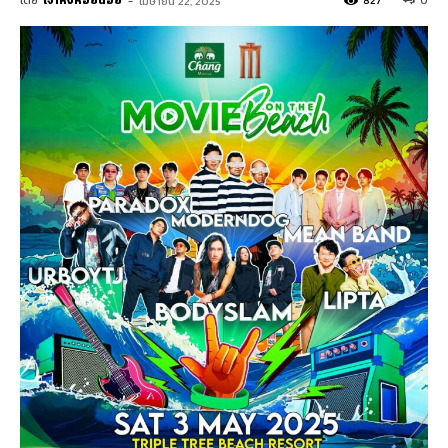
โดย
เจ้าหิ่งห้อยน้อย
-
827
0
เมษายน 22, 2025