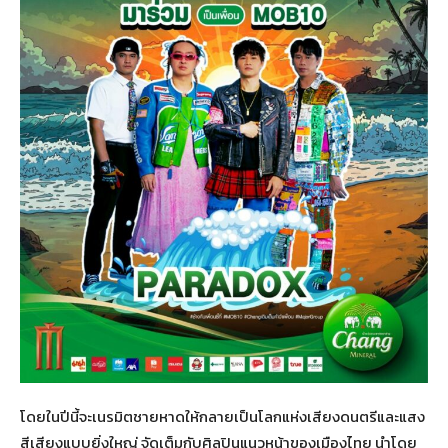
โดยในปีนี้จะเนรมิตชายหาดให้กลายเป็นโลกแห่งเสียงดนตรีและแสง
สีเสียงแบบยิ่งใหญ่ จัดเต็มกับศิลปินแนวหน้าของเมืองไทย นำโดย