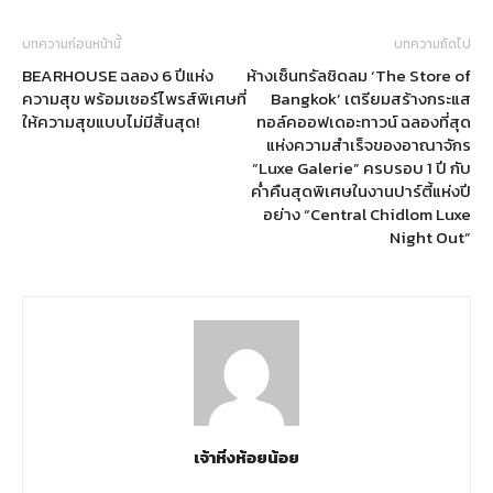
บทความก่อนหน้านี้
บทความถัดไป
BEARHOUSE ฉลอง 6 ปีแห่ง
ห้างเซ็นทรัลชิดลม ‘The Store of
ความสุข พร้อมเซอร์ไพรส์พิเศษที่
Bangkok’ เตรียมสร้างกระแส
ให้ความสุขแบบไม่มีสิ้นสุด!
ทอล์คออฟเดอะทาวน์ ฉลองที่สุด
แห่งความสำเร็จของอาณาจักร
“Luxe Galerie” ครบรอบ 1 ปี กับ
ค่ำคืนสุดพิเศษในงานปาร์ตี้แห่งปี
อย่าง “Central Chidlom Luxe
Night Out”
เจ้าหิ่งห้อยน้อย