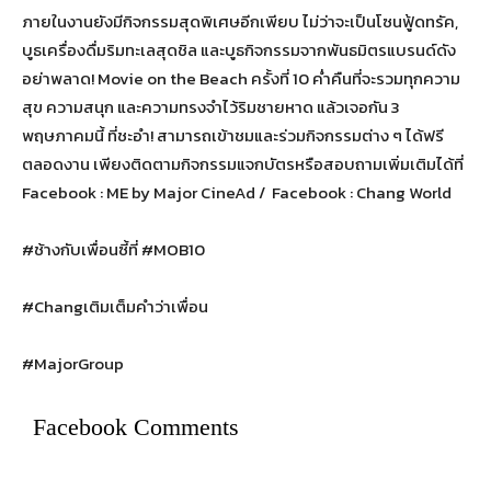
ภายในงานยังมีกิจกรรมสุดพิเศษอีกเพียบ ไม่ว่าจะเป็นโซนฟู้ดทรัค,
บูธเครื่องดื่มริมทะเลสุดชิล และบูธกิจกรรมจากพันธมิตรแบรนด์ดัง
อย่าพลาด! Movie on the Beach ครั้งที่ 10 ค่ำคืนที่จะรวมทุกความ
สุข ความสนุก และความทรงจำไว้ริมชายหาด แล้วเจอกัน 3
พฤษภาคมนี้ ที่ชะอำ! สามารถเข้าชมและร่วมกิจกรรมต่าง ๆ ได้ฟรี
ตลอดงาน เพียงติดตามกิจกรรมแจกบัตรหรือสอบถามเพิ่มเติมได้ที่
Facebook : ME by Major CineAd / Facebook : Chang World
#ช้างกับเพื่อนซี้ที่ #MOB10
#Changเติมเต็มคำว่าเพื่อน
#MajorGroup
Facebook Comments