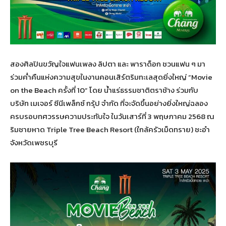
สองศิลปินขวัญใจแฟนเพลง ลิปตา และ พาราด็อก ชวนแฟน ๆ มา
ร่วมค่ำคืนแห่งความสุขในงานคอนเสิร์ตริมทะเลสุดยิ่งใหญ่ “Movie
on the Beach ครั้งที่ 10” โดย น้ำแร่ธรรมชาติตราช้าง ร่วมกับ
บริษัท เมเจอร์ ซีนีเพล็กซ์ กรุ้ป จำกัด ที่จะจัดขึ้นอย่างยิ่งใหญ่ฉลอง
ครบรอบทศวรรษความประทับใจ ในวันเสาร์ที่ 3 พฤษภาคม 2568 ณ
ริมชายหาด Triple Tree Beach Resort (ใกล้ครัวเม็ดทราย) ชะอำ
จังหวัดเพชรบุรี