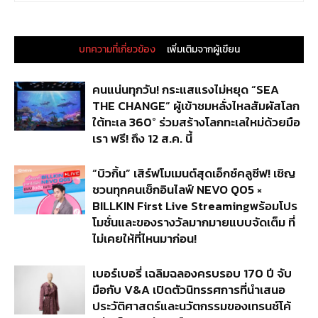
บทความที่เกี่ยวข้อง
เพิ่มเติมจากผู้เขียน
คนแน่นทุกวัน! กระแสแรงไม่หยุด “SEA
THE CHANGE” ผู้เข้าชมหลั่งไหลสัมผัสโลก
ใต้ทะเล 360° ร่วมสร้างโลกทะเลใหม่ด้วยมือ
เรา ฟรี! ถึง 12 ส.ค. นี้
“บิวกิ้น” เสิร์ฟโมเมนต์สุดเอ็กซ์คลูซีฟ! เชิญ
ชวนทุกคนเช็กอินไลฟ์ NEVO Q05 ×
BILLKIN First Live Streamingพร้อมโปร
โมชั่นและของรางวัลมากมายแบบจัดเต็ม ที่
ไม่เคยให้ที่ไหนมาก่อน!
เบอร์เบอรี่ เฉลิมฉลองครบรอบ 170 ปี จับ
มือกับ V&A เปิดตัวนิทรรศการที่นำเสนอ
ประวัติศาสตร์และนวัตกรรมของเทรนช์โค้