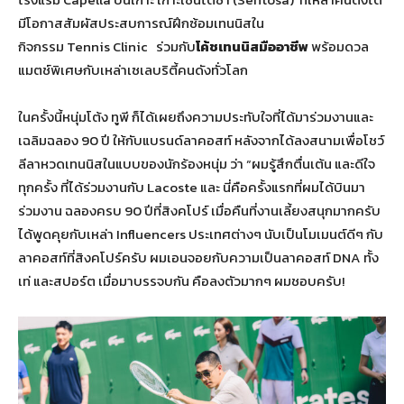
มีโอกาสสัมผัสประสบการณ์ฝึกซ้อมเทนนิสใน
กิจกรรม Tennis Clinic ร่วมกับ
โค้ชเทนนิสมืออาชีพ
พร้อมดวล
แมตช์พิเศษกับเหล่าเซเลบริตี้คนดังทั่วโลก
ในครั้งนี้หนุ่มโต้ง ทูพี ก็ได้เผยถึงความประทับใจที่ได้มาร่วมงานและ
เฉลิมฉลอง 90 ปี ให้กับแบรนด์ลาคอสท์ หลังจากได้ลงสนามเพื่อโชว์
ลีลาหวดเทนนิสในแบบของนักร้องหนุ่ม ว่า “ผมรู้สึกตื่นเต้น และดีใจ
ทุกครั้ง ที่ได้ร่วมงานกับ Lacoste และ นี่คือครั้งแรกที่ผมได้บินมา
ร่วมงาน ฉลองครบ 90 ปีที่สิงคโปร์ เมื่อคืนที่งานเลี้ยงสนุกมากครับ
ได้พูดคุยกับเหล่า Influencers ประเทศต่างๆ นับเป็นโมเมนต์ดีๆ กับ
ลาคอสท์ที่สิงคโปร์ครับ ผมเอนจอยกับความเป็นลาคอสท์ DNA ทั้ง
เท่ และสปอร์ต เมื่อมาบรรจบกัน คือลงตัวมากๆ ผมชอบครับ!