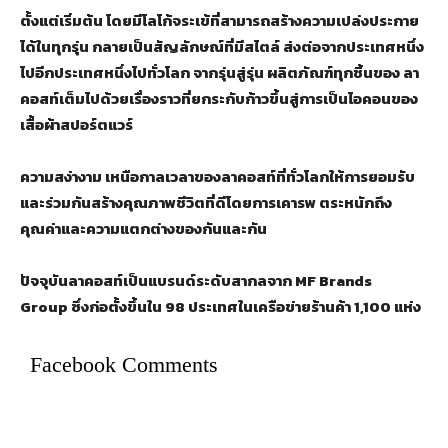
ตั้งแต่เริ่มต้น โดยมีโลโก้จระเข้ที่สามารถสร้างความเปล่งประกาย
ได้ในทุกรุ่น กลายเป็นสัญลักษณ์ที่มีสไตล์ ส่งต่อจากประเทศหนึ่ง
ไปอีกประเทศหนึ่งไปทั่วโลก จากรุ่นสู่รุ่น ผลิตภัณฑ์ทุกชิ้นของ ลา
คอสท์เต็มไปด้วยเรื่องราวที่ยกระกับก้าวขึ้นสู่การเป็นไอคอนของ
เสื้อผ้าสปอร์ตแวร์
ความสง่างาม เหนือกาลเวลาของลาคอสท์ที่ทั่วโลกให้การยอมรับ
และร่วมกันสร้างคุณภาพชีวิตที่ดีโดยการเคารพ ตระหนักถึง
คุณค่าและความแตกต่างของกันและกัน
ปัจจุบันลาคอสท์เป็นแบรนด์ระดับสากลจาก
MF Brands
Group
ซึ่งก่อตั้งขึ้นใน 98 ประเทศในเครือข่ายร้านค้า 1,100 แห่ง
Facebook Comments