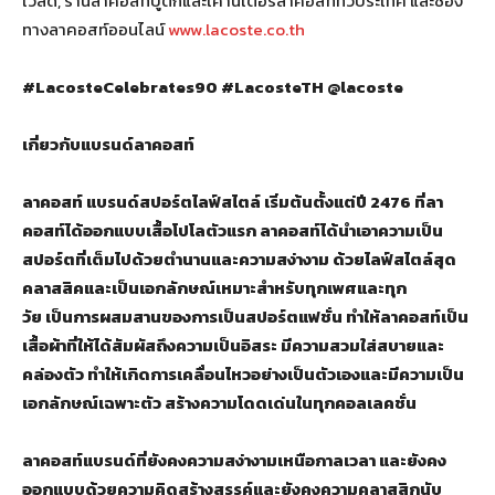
เวิลด์, ร้านลาคอสท์บูติกและเคาน์เตอร์ลาคอสท์ทั่วประเทศ และช่อง
ทางลาคอสท์ออนไลน์
www.lacoste.co.th
#LacosteCelebrates90 #LacosteTH @lacoste
เกี่ยวกับแบรนด์ลาคอสท์
ลาคอสท์ แบรนด์สปอร์ตไลฟ์สไตล์ เริ่มต้นตั้งแต่ปี 2476 ที่ลา
คอสท์ได้ออกแบบเสื้อโปโลตัวแรก ลาคอสท์ได้นำเอาความเป็น
สปอร์ตที่เต็มไปด้วยตำนานและความสง่างาม ด้วยไลฟ์สไตล์สุด
คลาสสิคและเป็นเอกลักษณ์เหมาะสำหรับทุกเพศและทุก
วัย
เป็น
การผสมสานของการเป็นสปอร์ตแฟชั่น ทำให้ลาคอสท์เป็น
เสื้อผ้าที่ให้ได้สัมผัสถึงความเป็นอิสระ มีความสวมใส่สบายและ
คล่องตัว ทำให้เกิดการเคลื่อนไหวอย่างเป็นตัวเองและมีความเป็น
เอกลักษณ์เฉพาะตัว สร้างความโดดเด่นในทุกคอลเลคชั่น
ลาคอสท์แบรนด์ที่ยังคงความสง่างามเหนือกาลเวลา และยังคง
ออกแบบด้วยความคิดสร้างสรรค์และยังคงความคลาสสิกนับ