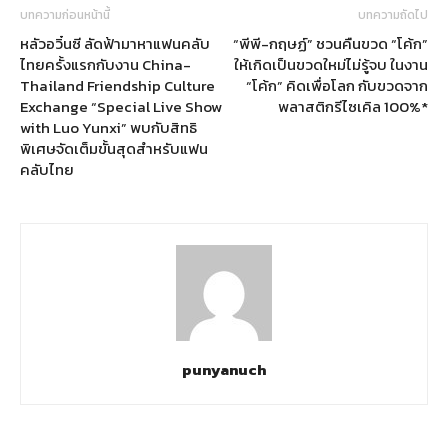
บทความก่อนหน้านี้
บทความถัดไป
หลัวอวิ๋นซี ลัดฟ้ามาหาแฟนคลับ
“พีพี-กฤษฏ์” ชวนคืนขวด “โค้ก”
ไทยครั้งแรกกับงาน China-
ให้เกิดเป็นขวดใหม่ไม่รู้จบ ในงาน
Thailand Friendship Culture
“โค้ก” คิดเพื่อโลก กับขวดจาก
Exchange “Special Live Show
พลาสติกรีไซเคิล 100%*
with Luo Yunxi” พบกับสิทธิ
พิเศษจัดเต็มขั้นสุดสำหรับแฟน
คลับไทย
punyanuch