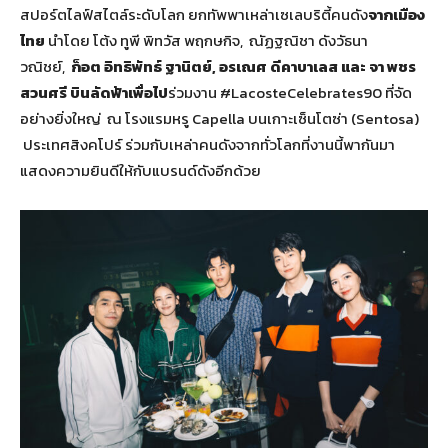
สปอร์ตไลฟ์สไตล์ระดับโลก ยกทัพพาเหล่าเซเลบริตี้คนดัง
จากเมือง
ไทย
นำโดย โต้ง ทูพี พิทวัส พฤกษกิจ, ณัฏฐณิชา ดังวัธนา
วณิชย์,
ก็อต อิทธิพัทธ์ ฐานิตย์, อรเณศ ดีคาบาเลส และ จา พชร
สวนศรี บินลัดฟ้าเพื่อไป
ร่วมงาน #LacosteCelebrates90 ที่จัด
อย่างยิ่งใหญ่ ณ โรงแรมหรู Capella บนเกาะเซ็นโตซ่า (Sentosa)
ประเทศสิงคโปร์ ร่วมกับเหล่าคนดังจากทั่วโลกที่งานนี้พากันมา
แสดงความยินดีให้กับแบรนด์ดังอีกด้วย