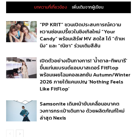
บทความที่เกี่ยวข้อง
เพิ่มเติมจากผู้เขียน
“PP KRIT” ชวนเปิดประสบการณ์ความ
หวานซ่อนเปรี้ยวในซิงเกิลใหม่ “Your
Candy” พร้อมเสิร์ฟ MV สดใส ได้ “ต้าเห
นิง” และ “ณิชา” ร่วมเติมสีสัน
เปิดตัวอย่างเป็นทางการ! ‘น้ำตาล-ทิพนารี’
ขึ้นแท่นแบรนด์แอมบาสเดอร์ FitFlop
พร้อมเผยโฉมคอลเลกชัน Autumn/Winter
2026 ภายใต้แคมเปญ ‘Nothing Feels
Like FitFlop’
Samsonite เดินหน้าขับเคลื่อนอนาคต
วงการกระเป๋าเดินทาง ด้วยผลิตภัณฑ์ใหม่
ล่าสุด Nexis