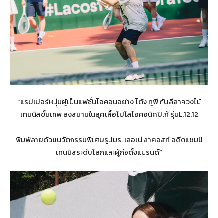
“แรปเปอร์หนุ่มผู้เป็นแฟชั่นไอคอนอย่าง โต้ง ทูพี กับลีลาควงไม้
เทนนิสขั้นเทพ ลงสนามในลุคเสื้อโปโลไอคอนิคปิเก้ รุ่นL.12.12
พิมพ์ลายด้วยนวัตกรรมพิเศษรูปมร. เลอเน่ ลาคอสท์ อดีตแชมป์
เทนนิสระดับโลกและผู้ก่อตั้งแบรนด์”