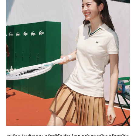
“พร้อมประชันลุคสปอร์ตเกิร์ล ด้วยไอเทมเด่นของณิชา ณัฏฐณิชา