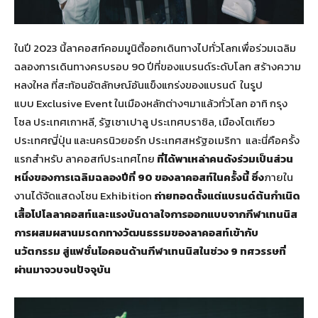
ในปี 2023 นี้ลาคอสท์คอมมูนิตี้ออกเดินทางไปทั่วโลกเพื่อร่วมเฉลิม
ฉลองการเดินทางครบรอบ 90 ปีที่ของแบรนด์ระดับโลก สร้างความ
หลงใหล ที่สะท้อนอัตลักษณ์อันแข็งแกร่งของแบรนด์ ในรูป
แบบ Exclusive Event ในเมืองหลักต่างๆมาแล้วทั่วโลก อาทิ กรุง
โซล ประเทศเกาหลี, รัฐเซาเปาลู ประเทศบราซิล, เมืองโตเกียว
ประเทศญี่ปุ่น และนครนิวยอร์ก ประเทศสหรัฐอเมริกา และนี่คือครั้ง
แรกสำหรับ ลาคอสท์ประเทศไทย
ที่ได้พาเหล่าคนดังร่วมเป็นส่วน
หนึ่งของการเฉลิมฉลองปีที่ 90 ของลาคอสท์ในครั้งนี้ ซึ่ง
ภายใน
งานได้จัดแสดงโซน Exhibition
ถ่ายทอดตั้งแต่แบรนด์ต้นกำเนิด
เสื้อโปโลลาคอสท์และแรงบันดาลใจการออกแบบจากกีฬาเทนนิส
การผสมผสานมรดกทางวัฒนธรรมของลาคอสท์เข้ากับ
นวัตกรรม สู่แฟชั่นไอคอนด้านกีฬาเทนนิสในช่วง 9 ทศวรรษที่
ผ่านมาจวบจนปัจจุบัน