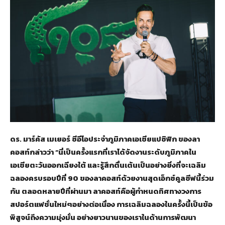
ดร. มาร์คัส เมเยอร์ ซีอีโอประจำภูมิภาคเอเชียแปซิฟิก ของลา
คอสท์กล่าวว่า “นี่เป็นครั้งแรกที่เราได้จัดงานระดับภูมิภาคใน
เอเชียตะวันออกเฉียงใต้ และรู้สึกตื่นเต้นเป็นอย่างยิ่งที่จะเฉลิม
ฉลองครบรอบปีที่ 90 ของลาคอสท์ด้วยงานสุดเอ็กซ์คูลซีฟนี้ร่วม
กัน ตลอดหลายปีที่ผ่านมา ลาคอสท์คือผู้กำหนดทิศทางวงการ
สปอร์ตแฟชั่นใหม่ๆอย่างต่อเนื่อง การเฉลิมฉลองในครั้งนี้เป็นข้อ
พิสูจน์ถึงความมุ่งมั่น อย่างยาวนานของเราในด้านการพัฒนา