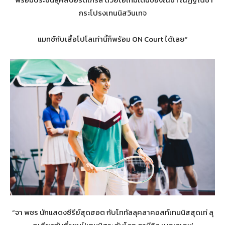
กระโปรงเทนนิสวินเทจ
แมทช์กับเสื้อโปโลเท่านี้ก็พร้อม ON Court ได้เลย”
“จา พชร นักแสดงซีรีย์สุดฮอต กับโททัลลุคลาคอสท์เทนนิสสุดเท่ ลุ