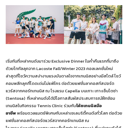
เริ่มกันที่เหล่าคนดังมาร่วม Exclusive Dinner ในค่ำคืนแรกที่มาถึง
ด้วยโททัลลุคจาก Lacoste Fall/Winter 2023 คอลเลคชั่นใหม่
ล่าสุดที่โชว์ความสง่างามแรงบันดาลใจจากเทนนิสอย่างมีสไตล์ โชว์
คอมพลีทลุคที่โดดเด่นไม่แพ้ใคร ต่อด้วยแฟชั่นลาคอสท์สปอร์ต
แวร์สจากคอร์ทเทนนิส ณ โรงแรม Capella บนเกาะ เกาะเซ็นโตซ่า
(Sentosa) ที่เหล่าคนดังได้มีโอกาสสัมผัสประสบการณ์ฝึกซ้อม
เทนนิสในกิจกรรม Tennis Clinic ร่วมกับ
โค้ชเทนนิสมือ
อาชีพ
พร้อมดวลแมตช์พิเศษกับเหล่าเซเลบริตี้คนดังทั่วโลก ต่อด้วย
แฟชั่นลาคอสท์สปอร์ตแวร์สจากคอร์ทเทนนิส ณ
โรงแรม Capella บนเกาะ เกาะเซ็นโตซ่า (Sentosa) ที่เหล่าคนดังได้