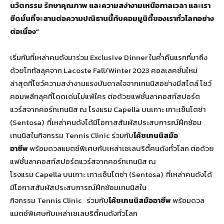
นวัตกรรม รักษาคุณภาพ และความสง่างามเหนือกาลเวลา และเรา
ยืดมั่นที่จะสานต่อความปณิธานนี้กับคอมมูนิตี้ของเราทั่วโลกอย่าง
ต่อเนื่อง”
เริ่มกันที่เหล่าคนดังมาร่วม Exclusive Dinner ในค่ำคืนแรกที่มาถึง
ด้วยโททัลลุคจาก Lacoste Fall/Winter 2023 คอลเลคชั่นใหม่
ล่าสุดที่โชว์ความสง่างามแรงบันดาลใจจากเทนนิสอย่างมีสไตล์ โชว์
คอมพลีทลุคที่โดดเด่นไม่แพ้ใคร ต่อด้วยแฟชั่นลาคอสท์สปอร์ต
แวร์สจากคอร์ทเทนนิส ณ โรงแรม Capella บนเกาะ เกาะเซ็นโตซ่า
(Sentosa) ที่เหล่าคนดังได้มีโอกาสสัมผัสประสบการณ์ฝึกซ้อม
เทนนิสในกิจกรรม Tennis Clinic ร่วมกับ
โค้ชเทนนิสมือ
อาชีพ
พร้อมดวลแมตช์พิเศษกับเหล่าเซเลบริตี้คนดังทั่วโลก ต่อด้วย
แฟชั่นลาคอสท์สปอร์ตแวร์สจากคอร์ทเทนนิส ณ
โรงแรม Capella บนเกาะ เกาะเซ็นโตซ่า (Sentosa) ที่เหล่าคนดังได้
มีโอกาสสัมผัสประสบการณ์ฝึกซ้อมเทนนิสใน
กิจกรรม Tennis Clinic ร่วมกับ
โค้ชเทนนิสมืออาชีพ
พร้อมดวล
แมตช์พิเศษกับเหล่าเซเลบริตี้คนดังทั่วโลก