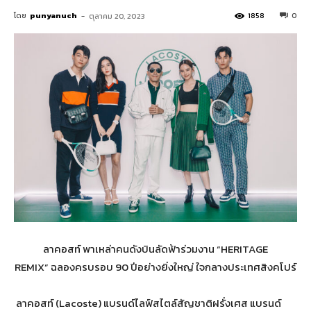
โดย
punyanuch
-
1858
0
ตุลาคม 20, 2023
ลาคอสท์ พาเหล่าคนดังบินลัดฟ้าร่วมงาน “HERITAGE
REMIX” ฉลองครบรอบ 90 ปีอย่างยิ่งใหญ่ ใจกลางประเทศสิงคโปร์
ลาคอสท์ (Lacoste) แบรนด์ไลฟ์สไตล์สัญชาติฝรั่งเศส แบรนด์