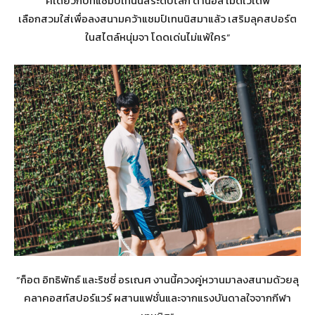
คเดียวกับที่แชมป์เทนนิสระดับโลก ดานีอิล เมดเวเดฟ
เลือกสวมใส่เพื่อลงสนามคว้าแชมป์เทนนิสมาแล้ว เสริมลุคสปอร์ต
ในสไตล์หนุ่มจา โดดเด่นไม่แพ้ใคร”
“ก็อต อิทธิพัทธ์ และริชชี่ อรเณศ งานนี้ควงคู่หวานมาลงสนามด้วยลุ
คลาคอสท์สปอร์แวร์ ผสานแฟชั่นและจากแรงบันดาลใจจากกีฬา