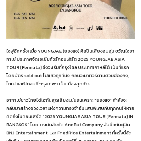
ใจฟูอีกครั้ง! เมื่อ YOUNGJAE (ยองแจ) ศิลปินเสียงอบอุ่น ขวัญใจอา
กาเซ่ ประกาศจัดเอเชียทัวร์คอนเสิร์ต 2025 YOUNGJAE ASIA
TOUR [Fermata] ซึ่งจะเริ่มที่กรุงโซล ประเทศเกาหลีใต้ เป็นที่แรก
โดยบัตร sold out ไปแล้วทุกที่นั่ง ก่อนจะมาทัวร์ตามด้วยฮ่องกง,
ไทเป และปิดจบที่ กรุงเทพฯ เป็นเมืองสุดท้าย
อากาเซ่ชาวไทยได้เฮกันสุดเสียงแน่นอนเพราะ “ยองแจ” กำลังจะ
กลับมาสร้างช่วงเวลาแห่งความทรงจำอันแสนพิเศษกับทุกคนให้หาย
คิดถึงในคอนเสิร์ต “2025 YOUNGJAE ASIA TOUR [Fermata] IN
BANGKOK” โดยทางต้นสังกัด AndBut Company จับมือกับผู้จัด
BNJ Entertainment และ FriedRice Entertainment ที่ครั้งนี้จัด
เต็มถึง 2 รอบการแสดง คือ วันเสาร์ที่ 25 ตุลาคม 2025 และวัน