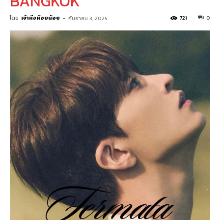
BANGKOK”
โดย
เจ้าหิ่งห้อยน้อย
-
721
0
กันยายน 3, 2025