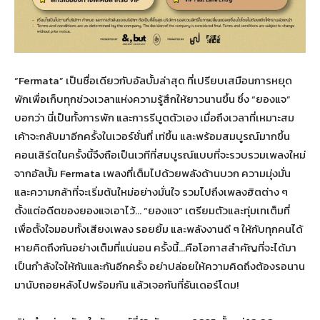
“Fermata” เป็นชื่อเดียวกับอัลบั้มล่าสุด ที่เปรียบเสมือนการหยุด
พักเพื่อเก็บทุกช่วงเวลาแห่งความรู้สึกให้ยาวนานขึ้น ซึ่ง “ยองแจ”
บอกว่า นี่เป็นทั้งการพัก และการรีบูตตัวเอง เมื่อถึงเวลาที่เหมาะสม
เค้าจะกลับมาอีกครั้งในเวอร์ชั่นที่ เท่ขึ้น และพร้อมสมบูรณ์มากขึ้น
คอนเสิร์ตในครั้งนี้จึงถือเป็นเวทีที่สมบูรณ์แบบที่จะรวบรวมเพลงใหม่
จากอัลบั้ม Fermata เพลงที่เต็มไปด้วยพลังด้านบวก ความมุ่งมั่น
และความกล้าที่จะเริ่มต้นใหม่อย่างมั่นใจ รวมไปถึงเพลงฮิตต่าง ๆ
ตั้งแต่อดีตของยองแจเอาไว้… “ยองแจ” เตรียมตัวและทุ่มเทเต็มที่
เพื่อตั้งใจมอบทั้งเสียงเพลง รอยยิ้ม และพลังงานดี ๆ ให้กับทุกคนได้
หายคิดถึงกันอย่างเต็มที่แน่นอน ครั้งนี้…คือโอกาสสำคัญที่จะได้มา
เป็นกำลังใจให้กันและกันอีกครั้ง อย่าปล่อยให้ความคิดถึงต้องรอนาน
มานับถอยหลังไปพร้อมกัน แล้วเจอกันที่ธันเดอร์โดม!