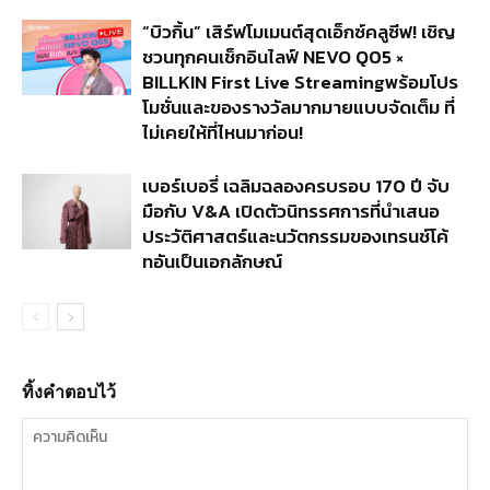
“บิวกิ้น” เสิร์ฟโมเมนต์สุดเอ็กซ์คลูซีฟ! เชิญ
ชวนทุกคนเช็กอินไลฟ์ NEVO Q05 ×
BILLKIN First Live Streamingพร้อมโปร
โมชั่นและของรางวัลมากมายแบบจัดเต็ม ที่
ไม่เคยให้ที่ไหนมาก่อน!
เบอร์เบอรี่ เฉลิมฉลองครบรอบ 170 ปี จับ
มือกับ V&A เปิดตัวนิทรรศการที่นำเสนอ
ประวัติศาสตร์และนวัตกรรมของเทรนช์โค้
ทอันเป็นเอกลักษณ์
ทิ้งคำตอบไว้