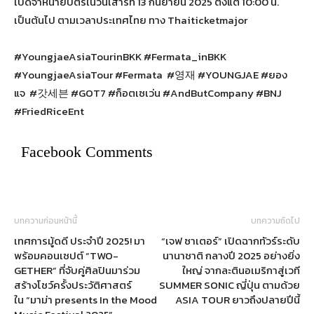
เปิดจำหน่ายบัตรในวันเสาร์ที่ 13 กันยายน 2025 ตั้งแต่ 10:00 น.
เป็นต้นไป ตามเวลาประเทศไทย ทาง Thaiticketmajor
#YoungjaeAsiaTourinBKK #Fermata_inBKK
#YoungjaeAsiaTour #Fermata #영재 #YOUNGJAE #ยอง
แจ #갓세븐 #GOT7 #ก็อตเซเว่น #AndButCompany #BNJ
#FriedRiceEnt
Facebook Comments
บทความก่อนหน้านี้
บทความถัดไป
เทศการมู้ดดี ประจำปี 2025! มา
“เจฟ ซาเตอร์” เปิดฉากทัวร์ระดับ
พร้อมคอนเซปต์ “TWO-
นานาชาติ กลางปี 2025 อย่างยิ่ง
GETHER” ที่จับคู่ศิลปินมาร่วม
ใหญ่ จากละตินอเมริกาสู่เวที
สร้างโชว์ครั้งประวัติศาสตร์
SUMMER SONIC ญี่ปุ่น ตามด้วย
ใน “มาม่า presents In the Mood
ASIA TOUR ยาวถึงปลายปีนี้