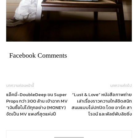
Facebook Comments
บทความก่อนหน้านี้
บทความถัดไป
แอ็คมี่-DoubleDeep ขน Super
“Lust & Love” หนังสือภาพถ่าย
Props กว่า 300 ล้าน เข้าฉาก MV
เล่าเรื่องราวความใกล้ชิดสนิท
“เงินซื้อไม่ได้ทุกอย่าง (MONEY)
สนมแบบไม่ปกปิด โดย อาร์ค สา
จัดเป็น MV แพงที่สุดแห่งปี
โรจน์ และพัลซ์พับลิชชิ่ง