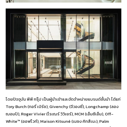
โดยปัจจุบัน พีพี กรุ๊ป เป็นผู้นำเข้าและจัดจำหน่ายแบรนด์ชั้นนำ ได้แก่
Tory Burch (ทอรี่ เบิร์ช), Givenchy (จีวองชี่), Longchamp (ลอง
ฌอมป์), Roger Vivier (โรเฌร์ วิวิเยร์), MCM (เอ็มซีเอ็ม), Off-
White™ (ออฟไวท์), Maison Kitsuné (เมซง คิทสึเนะ), Palm