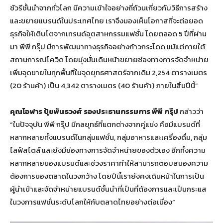
ชัวรีชั้นนำจากทั่วโลก มีความเข้าใจอย่างถี่ถ้วนเกี่ยวกับวิธีการสร้าง
และขยายแบรนด์ในประเทศไทย เราจึงมองเห็นโอกาสที่จะต่อยอด
ธุรกิจให้เติบโตจากเทรนด์อุตสาหกรรมแฟชั่น โดยตลอด 5 ปีที่ผ่าน
มา พีพี กรุ๊ป มีการพัฒนาทางธุรกิจอย่างก้าวกระโดด แม้แต่ภายใต้
สถานการณ์โควิด โดยมุ่งมั่นเดินหน้าขยายช่องทางการจัดจำหน่าย
เพิ่มจุดขายในทุกพื้นที่ในจุดยุทธศาสตร์จากเดิม 2,254 ตารางเมตร
(20 ร้านค้า) เป็น 4,342 ตารางเมตร (40 ร้านค้า) ภายในสิ้นปีนี้”
คุณโอฬาร ปุ้ยพันธวงศ์ รองประธานกรรมการ พีพี กรุ๊ป
กล่าวว่า
“ในปัจจุบัน พีพี กรุ๊ป มีกลยุทธ์ที่แตกต่างจากคู่แข่ง คือมีแบรนด์ที่
หลากหลายทั้งแบรนด์ในกลุ่มแฟชั่น, กลุ่มอาหารและเครื่องดื่ม, กลุ่ม
ไลฟ์สไตล์ และยังมีช่องทางการจัดจำหน่ายของตัวเอง อีกทั้งความ
หลากหลายของแบรนด์และช่วงราคาทำให้สามารถตอบสนองความ
ต้องการของตลาดในวงกว้าง โดยปีนี้เรายังคงเดินหน้าในการเป็น
ผู้นำเข้าและจัดจำหน่ายแบรนด์ชั้นนำที่เป็นที่ต้องการและเป็นกระแส
ในวงการแฟชั่นระดับโลกให้กับตลาดไทยอย่างต่อเนื่อง”