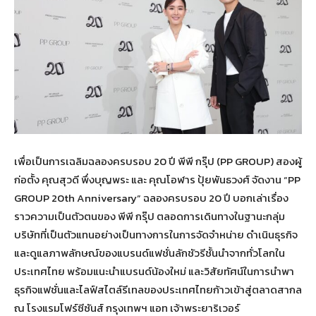
เพื่อเป็นการเฉลิมฉลองครบรอบ 20 ปี พีพี กรุ๊ป (PP GROUP) สองผู้
ก่อตั้ง คุณสุวดี พึ่งบุญพระ และ คุณโอฬาร ปุ้ยพันธวงศ์ จัดงาน “PP
GROUP 20th Anniversary” ฉลองครบรอบ 20 ปี บอกเล่าเรื่อง
ราวความเป็นตัวตนของ พีพี กรุ๊ป ตลอดการเดินทางในฐานะกลุ่ม
บริษัทที่เป็นตัวแทนอย่างเป็นทางการในการจัดจำหน่าย ดำเนินธุรกิจ
และดูแลภาพลักษณ์ของแบรนด์แฟชั่นลักชัวรีชั้นนำจากทั่วโลกใน
ประเทศไทย พร้อมแนะนำแบรนด์น้องใหม่ และวิสัยทัศน์ในการนำพา
ธุรกิจแฟชั่นและไลฟ์สไตล์รีเทลของประเทศไทยก้าวเข้าสู่ตลาดสากล
ณ โรงแรมโฟร์ซีซันส์ กรุงเทพฯ แอท เจ้าพระยาริเวอร์