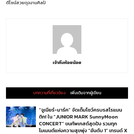
ดีไซน์สวยดุจงานศิลป์
เจ้าหิ่งห้อยน้อย
บทความที่เกี่ยวข้อง
เพิ่มเติมจากผู้เขียน
“จูเนียร์-มาร์ค” จัดเต็มโชว์ครบรสโรแมน
ติก! ใน “JUNIOR MARK SunnyMoon
CONCERT” ขนทัพเกสต์สุดปัง รวมทุก
โมเมนต์แห่งความสุขพุ่ง “อันดับ 1” เทรนด์ X