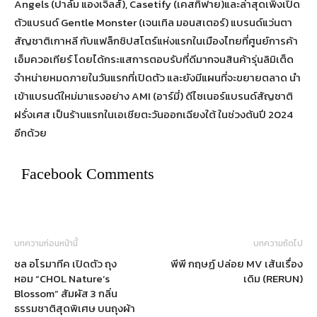
Angels (ปาล์ม แองเจิลส์), Casetify (เคสทิฟาย)และล่าสุดเพิ่งเปิด
ตัวแบรนด์ Gentle Monster (เจนเทิล มอนสเตอร์) แบรนด์แว่นตา
สัญชาติเกาหลี กับแฟล็กชิปสโตร์แห่งแรกในเมืองไทยที่ศูนย์การค้า
เอ็มควอเทียร์ โดยได้กระแสการตอบรับที่ดีมากจนสินค้ารุ่นลิมิเต็ด
จำหน่ายหมดภายในวันแรกที่เปิดตัว และยังมีแผนที่จะขยายตลาด นำ
เข้าแบรนด์ใหม่มาแรงอย่าง AMI (อาร์มี่) ดีไซเนอร์แบรนด์สัญชาติ
ฝรั่งเศส เป็นร้านแรกในเอเชียตะวันออกเฉียงใต้ ในช่วงต้นปี 2024
อีกด้วย
Facebook Comments
บทความก่อนหน้านี้
บทความถัดไป
ชล อโรมาทีค เปิดตัว ถุง
พีพี กฤษฏ์ ปล่อย MV เส้นเรื่อง
หอม “CHOL Nature’s
เดิม (RERUN)
Blossom” สัมผัส 3 กลิ่น
ธรรมชาติสุดพิเศษ บนถุงผ้า