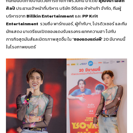
กันก่อนปิดท้ายงานด้วยการถ่ายภาพร่วมกัน นำโดย
คุณจินา โอสถ
ศิลป์
ประธานเจ้าหน้าที่บริหาร บริษัท จีดีเอช ห้าห้าเก้า จำกัด, ทีมผู้
บริหารจาก
Billkin Entertainment
และ
PP Krit
Entertainment
รวมถึง พาร์ทเนอร์, ผู้กำกับฯ, โปรดิวเซอร์ และทีม
นักแสดง มาเตรียมเปิดซองแดงรับแรงกระแทกความฮา ไปกับ
ภารกิจสุดมันส์และมิตรภาพสุดจิ้น ใน
‘ซองแดงแต่งผี’
20 มีนาคมนี้
ในโรงภาพยนตร์