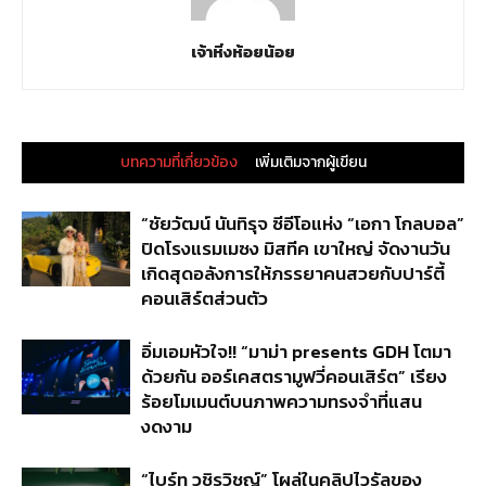
เจ้าหิ่งห้อยน้อย
บทความที่เกี่ยวข้อง
เพิ่มเติมจากผู้เขียน
“ชัยวัฒน์ นันทิรุจ ซีอีโอแห่ง “เอกา โกลบอล”
ปิดโรงแรมเมซง มิสทีค เขาใหญ่ จัดงานวัน
เกิดสุดอลังการให้ภรรยาคนสวยกับปาร์ตี้
คอนเสิร์ตส่วนตัว
อิ่มเอมหัวใจ!! “มาม่า presents GDH โตมา
ด้วยกัน ออร์เคสตรามูฟวี่คอนเสิร์ต” เรียง
ร้อยโมเมนต์บนภาพความทรงจำที่แสน
งดงาม
“ไบร์ท วชิรวิชญ์” โผล่ในคลิปไวรัลของ