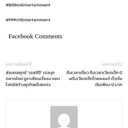
#BillkinEntertainment
#PPKritEntertainment
Facebook Comments
บทความก่อนหน้านี้
บทความถัดไป
ส่องกลยุทธ์ “เอสซีจี” เร่งบุก
ถึงเวลาเที่ยว ถึงเวลาเวียตเจ็ท บิ
ตลาดใหม่ ชูอาเซียนเรือธง ตอบ
นกับเวียตเจ็ทไทยแลนด์ ตั๋วเริ่ม
โจทย์สร้างธุรกิจแข็งแกร่ง
ต้นเพียง 0 บาท