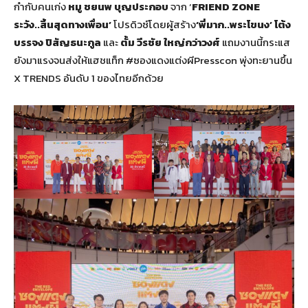
กำกับคนเก่ง
หมู ชยนพ บุญประกอบ
จาก ‘
FRIEND ZONE
ระวัง..สิ้นสุดทางเพื่อน’
โปรดิวซ์โดยผู้สร้าง
‘พี่มาก..พระโขนง’
โต้ง
บรรจง ปิสัญธนะกูล
และ
ตั้ม วีรชัย ใหญ่กว่าวงศ์
แถมงานนี้กระแส
ยังมาแรงจนส่งให้แฮชแท็ก #ซองแดงแต่งผีPresscon พุ่งทะยานขึ้น
X TRENDS อันดับ 1 ของไทยอีกด้วย