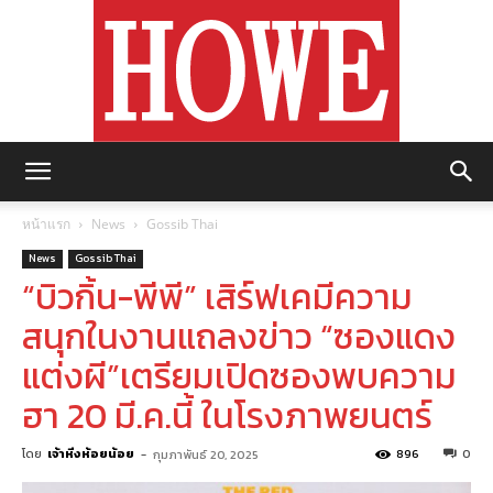
https://howemagazine.com/
หน้าแรก
News
Gossib Thai
News
Gossib Thai
“บิวกิ้น-พีพี” เสิร์ฟเคมีความ
สนุกในงานแถลงข่าว “ซองแดง
แต่งผี”เตรียมเปิดซองพบความ
ฮา 20 มี.ค.นี้ ในโรงภาพยนตร์
โดย
เจ้าหิ่งห้อยน้อย
-
896
0
กุมภาพันธ์ 20, 2025