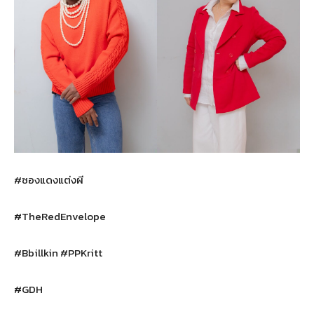
#ซองแดงแต่งผี
#TheRedEnvelope
#Bbillkin #PPKritt
#GDH