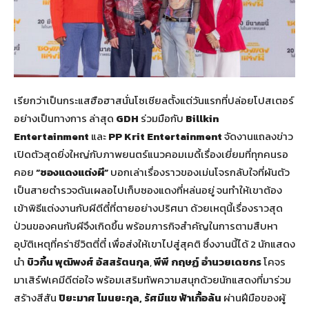
เรียกว่าเป็นกระแสฮือฮาสนั่นโซเชียลตั้งแต่วันแรกที่ปล่อยโปสเตอร์
อย่างเป็นทางการ ล่าสุด
GDH
ร่วมมือกับ
Billkin
Entertainment
และ
PP Krit Entertainment
จัดงานแถลงข่าว
เปิดตัวสุดยิ่งใหญ่กับภาพยนตร์แนวคอมเมดี้เรื่องเยี่ยมที่ทุกคนรอ
คอย
“ซองแดงแต่งผี”
บอกเล่าเรื่องราวของเม่นโจรกลับใจที่ผันตัว
เป็นสายตำรวจดันเผลอไปเก็บซองแดงที่หล่นอยู่ จนทำให้เขาต้อง
เข้าพิธีแต่งงานกับผีตีตี๋ที่ตายอย่างปริศนา ด้วยเหตุนี้เรื่องราวสุด
ป่วนของคนกับผีจึงเกิดขึ้น พร้อมภารกิจสำคัญในการตามสืบหา
อุบัติเหตุที่คร่าชีวิตตี่ตี๋ เพื่อส่งให้เขาไปสู่สุคติ ซึ่งงานนี้ได้ 2 นักแสดง
นำ
บิวกิ้น พุฒิพงศ์ อัสสรัตนกุล
,
พีพี กฤษฏ์ อำนวยเดชกร
โคจร
มาเสิร์ฟเคมีดีต่อใจ พร้อมเสริมทัพความสนุกด้วยนักแสดงที่มาร่วม
สร้างสีสัน
ปิยะมาศ โมนยะกุล
, รัศมีแข ฟ้าเกื้อล้น
ผ่านฝีมือของผู้