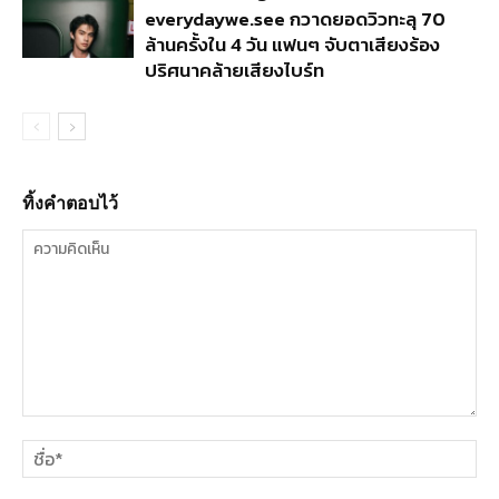
everydaywe.see กวาดยอดวิวทะลุ 70
ล้านครั้งใน 4 วัน แฟนๆ จับตาเสียงร้อง
ปริศนาคล้ายเสียงไบร์ท
ทิ้งคำตอบไว้