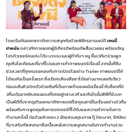
โดยเริ่มต้นออกสตาร์ทความสนุกกันด้วยพิธีกรอารมณ์ดี
เจนนี่
ปาหนัน
กล่าวทักทายแขกผู้มีเกียรติพร้อมทัพสื่อมวลชน พร้อมเชิญ
โปรดิวเซอร์คนเก่ง โต้ง บรรจง และผู้กำกับฯ หมู ขึ้นเวทีมาร่วมพูด
คุยถึงไอเดียและที่มาที่ไปของการทำภาพยนตร์เรื่องนี้ จากนั้นก็ถึง
ช่วงเวลาที่ทุกคนรอคอยกับการเปิดตัวอย่าง Trailer ภาพยนตร์ให้
ได้ชมกันเป็นครั้งแรก ซึ่งเรียกเสียงฮือฮาได้อย่างมากเลยทีเดียว
ก่อนจะถึงคิวเปิดตัวด้วยซีนที่เป็นภาพจำของหนังเรื่องนี้ กับซ็อตที่บิ
วกิ้นเดินมาหยิบซองแดงที่ตกอยู่กลางเวที และทันใดนั้นพีพีที่รับบท
เป็นผีตีตี๋ปรากฏตัวออกมาทักทายเชย์ไฮคุณสามีในเรื่องอย่างบิวกิ้น
พร้อมกับการพูดคุยถึงคาแรกเตอร์ที่ได้รับและความท้าทายในการ
ทำงานครั้งนี้ ต่อด้วยคิวของ 2 นักแสดงคุณภาพ ปุ๊ ปิยะมาศ, รัศมีแข
ที่มาเสริมทัพสนทนาถึงเบื้องหลังความสนุกสนานในการทำงานร่วม