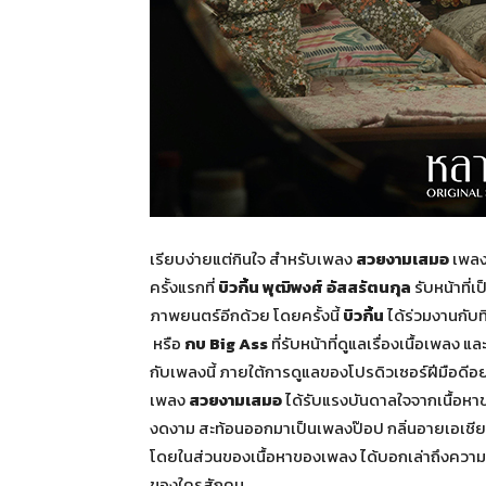
เรียบง่ายแต่กินใจ สำหรับเพลง
สวยงามเสมอ
เพลง
ครั้งแรกที่
บิวกิ้น พุฒิพงศ์ อัสสรัตนกุล
รับหน้าที่
ภาพยนตร์อีกด้วย โดยครั้งนี้
บิวกิ้น
ได้ร่วมงานกั
หรือ
กบ Big Ass
ที่รับหน้าที่ดูแลเรื่องเนื้อเพลง แล
กับเพลงนี้ ภายใต้การดูแลของโปรดิวเซอร์ฝีมือดีอ
เพลง
สวยงามเสมอ
ได้รับแรงบันดาลใจจากเนื้อหา
งดงาม สะท้อนออกมาเป็นเพลงป๊อป กลิ่นอายเอเชีย กั
โดยในส่วนของเนื้อหาของเพลง ได้บอกเล่าถึงความผ
ของใครสักคน