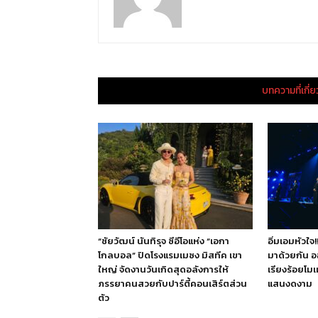
บทความที่เกี่
“ชัยวัฒน์ นันทิรุจ ซีอีโอแห่ง “เอกา
อิ่มเอมหัวใจ
โกลบอล” ปิดโรงแรมเมซง มิสทีค เขา
มาด้วยกัน ออ
ใหญ่ จัดงานวันเกิดสุดอลังการให้
เรียงร้อยโม
ภรรยาคนสวยกับปาร์ตี้คอนเสิร์ตส่วน
แสนงดงาม
ตัว