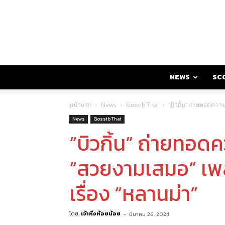
NEWS
SC
หน้าแรก
News
Gossib Thai
“บิวกิ้น” ถ่ายทอดคว
News
Gossib Thai
“บิวกิ้น” ถ่ายทอด
“สวยงามเสมอ” เ
เรื่อง “หลานม่า”
โดย
เจ้าหิ่งห้อยน้อย
-
มีนาคม 26, 2024