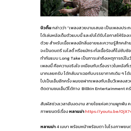
บิวกิ้น
กล่าวว่า “เพลงสวยงามเสมอ เป็นเพลงประกอบห
ได้เล่นหนังเต็มตัวแบบนี้ และยังได้รับโอกาสให้ร้
ด้วย สำหรับเนื้อเพลงมีกลิ่นอายและความรู้สึกคล้าย
จะเป็นดนตรี เมโลดี้ หรือแม้กระทั่งเนื้อร้องก็ไม่ซับซ
ทำกันแบบ Long Take เป็นการเล่าถึงเหตุการณ์ในวันท
เพลงนี้ คือความจริงใจ เหมือนกับเรื่องราวในหนังที่เรา
มากเลยครับ ได้กลับมาเจอกับบรรยากาศเดิม ๆ ได้เจอ
ไปเป็นเอ็มอีกครั้ง ผมขอฝากเพลงกับเอ็มวีเพลงสวย
ติดตามชมเอ็มวีได้ทาง Billkin Entertainment คร
สัมผัสช่วงเวลาอันงดงาม สายใยแห่งความผูกพัน 
ภาพยนตร์เรื่อง
หลานม่า
https://youtu.be/Oj
หลานม่า
4 เมษา พร้อมหน้าพร้อมตา ในโรงภาพยนต