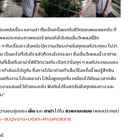
นังเรื่อง หลานม่า ถือเป็นครั้งแรกในชีวิตของผมเลยครับ ที่
องเพลงประกอบภาพยนตร์ แถมยังได้เล่นเอ็มวีเพลงนี้อีก
 ๆ กับเรื่องราวในหนัง มีความเรียบง่ายในทุกองค์ประกอบ ไม่ว่า
้อน เป็นอะไรที่จริงใจ แล้วก็ตรงไปตรงมา ซึ่งเอ็มวีเพลงนี้ เราถ่าย
ี่เอ็มกับอาม่าใช้ชีวิตร่วมกัน เรียกว่าในทุก ๆ องค์ประกอบของ
กำลังจะได้ดูกัน ซึ่งการได้มาถ่ายทำเอ็มวีในครั้งนี้ ผมรู้สึกอิน
ทีมงาน ได้เจออาม่า ได้นั่งพูดคุยกัน เหมือนได้ย้อนเวลากลับ
งามเสมอไว้ด้วยนะครับ ฟังกันได้ในสตรีมมิ่งทุกช่องทาง และ
ับ”
ความอบอุ่นของ
เอ็ม
และ
อาม่า
ได้ใน
สวยงามเสมอ
เพลงประกอบ
X7v-9UQVo?si=U0Xh-MVjxFrO6Xr8
ร์