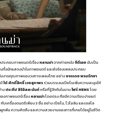
ประกอบภาพยนตร์เรื่อง
หลานม่า
จากค่ายหนัง
จีดีเอช
นับเป็น
เป็นทั้งนักแสดงนำในภาพยนตร์ และยังร้องเพลงประกอบ
บทีมงานคุณภาพของวงการเพลงไทย อย่าง
ขจรเดช พรมรักษา
ะมี
โต๋ ศักดิ์สิทธิ์ เวชสุภาพร
ร่วมบรรเลงเปียโนเพิ่มความละมุนให้
ย่าง
ประทีป สิริอิสสะนันท์
หรือที่รู้จักกันในนาม
โฟร์ HENS
โดย
ของภาพยนตร์เรื่อง
หลานม่า
โดยตรง คือมีความเรียบง่ายแต่
บเครื่องดนตรีเพียง 3 ชิ้น อย่าง เปียโน, ไวโอลิน และเชลโล
ูกพัน ความคิดถึง และความสวยงามของการที่เคยได้อยู่ในชีวิต