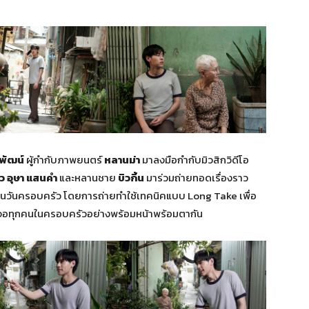
ิพัฒน์
ผู้กำกับภาพยนตร์
หลานม่า
มาลงมือกำกับมิวสิกวิดีโอ
๋ว อุษา แสนคํา
และหลานชาย
บิวกิ้น
มาร่วมถ่ายทอดเรื่องราว
็นวันครอบครัว โดยการถ่ายทำใช้เทคนิคแบบ Long Take เพื่อ
เจอทุกคนในครอบครัวอย่างพร้อมหน้าพร้อมตากัน