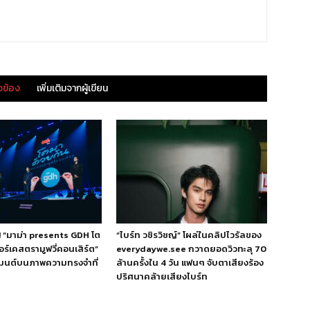
ยวข้อง
เพิ่มเติมจากผู้เขียน
!! “มาม่า presents GDH โต
“ไบร์ท วชิรวิชญ์” โผล่ในคลิปไวรัลของ
ร์เคสตรามูฟวี่คอนเสิร์ต”
everydaywe.see กวาดยอดวิวทะลุ 70
เมนต์บนภาพความทรงจำที่
ล้านครั้งใน 4 วัน แฟนๆ จับตาเสียงร้อง
ปริศนาคล้ายเสียงไบร์ท