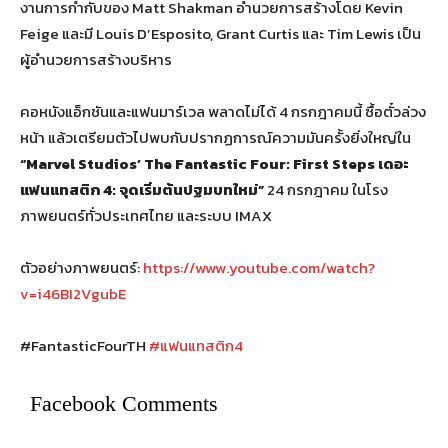
งานการกำกับของ Matt Shakman อำนวยการสร้างโดย Kevin
Feige และมี Louis D’Esposito, Grant Curtis และ Tim Lewis เป็น
ผู้อำนวยการสร้างบริหาร
คอหนังแอ็กชันและแฟนมาร์เวล พลาดไม่ได้ 4 กรกฎาคมนี้ ซื้อตั๋วล่วง
หน้า แล้วเตรียมตัวไปพบกับปรากฏการณ์ความมันครั้งยิ่งใหญ่ใน
“Marvel Studios’ The Fantastic Four: First Steps เดอะ
แฟนแทสติก 4: จุดเริ่มต้นปฐมบทใหม่”
24 กรกฎาคม ในโรง
ภาพยนตร์ทั่วประเทศไทย และระบบ IMAX
ตัวอย่างภาพยนตร์:
https://www.youtube.com/watch?
v=i46BI2VgubE
#FantasticFourTH
#แฟนแทสติก4
Facebook Comments