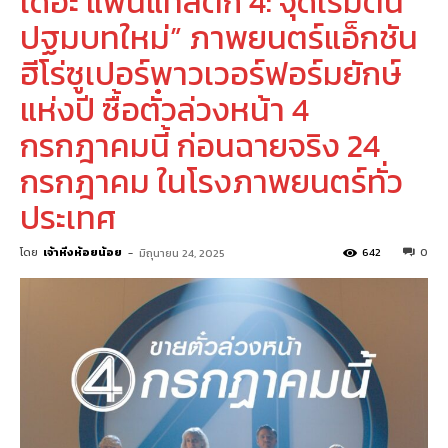
เดอะ แฟนแทสติก 4: จุดเริ่มต้น
ปฐมบทใหม่” ภาพยนตร์แอ็กชัน
ฮีโร่ซูเปอร์พาวเวอร์ฟอร์มยักษ์
แห่งปี ซื้อตั๋วล่วงหน้า 4
กรกฎาคมนี้ ก่อนฉายจริง 24
กรกฎาคม ในโรงภาพยนตร์ทั่ว
ประเทศ
โดย
เจ้าหิ่งห้อยน้อย
-
642
0
มิถุนายน 24, 2025