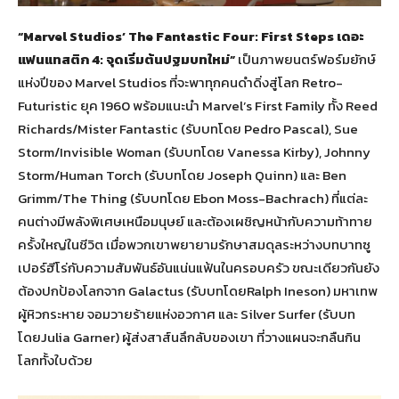
“Marvel Studios’ The Fantastic Four: First Steps เดอะ
แฟนแทสติก 4: จุดเริ่มต้นปฐมบทใหม่”
เป็นภาพยนตร์ฟอร์มยักษ์
แห่งปีของ Marvel Studios ที่จะพาทุกคนดำดิ่งสู่โลก Retro-
Futuristic ยุค 1960 พร้อมแนะนำ Marvel’s First Family ทั้ง Reed
Richards/Mister Fantastic (รับบทโดย Pedro Pascal), Sue
Storm/Invisible Woman (รับบทโดย Vanessa Kirby), Johnny
Storm/Human Torch (รับบทโดย Joseph Quinn) และ Ben
Grimm/The Thing (รับบทโดย Ebon Moss-Bachrach) ที่แต่ละ
คนต่างมีพลังพิเศษเหนือมนุษย์ และต้องเผชิญหน้ากับความท้าทาย
ครั้งใหญ่ในชีวิต เมื่อพวกเขาพยายามรักษาสมดุลระหว่างบทบาทซู
เปอร์ฮีโร่กับความสัมพันธ์อันแน่นแฟ้นในครอบครัว ขณะเดียวกันยัง
ต้องปกป้องโลกจาก Galactus (รับบทโดยRalph Ineson) มหาเทพ
ผู้หิวกระหาย จอมวายร้ายแห่งอวกาศ และ Silver Surfer (รับบท
โดยJulia Garner) ผู้ส่งสาส์นลึกลับของเขา ที่วางแผนจะกลืนกิน
โลกทั้งใบด้วย