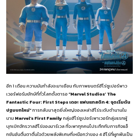
อีก 1 เดือน ความมันกำลังจะมาเยือน กับภาพยนตร์ฮีโร่ซูเปอร์พาว
เวอร์ฟอร์มยักษ์ที่ทั่วโลกตั้งตารอ
“Marvel Studios’ The
Fantastic Four: First Steps เดอะ แฟนแทสติก 4: จุดเริ่มต้น
ปฐมบทใหม่”
การกลับมาสุดยิ่งใหญ่ของเหล่าฮีโร่ระดับตำนานใน
นาม
Marvel’s First Family
กลุ่มฮีโร่ซูเปอร์เพาเวอร์กลุ่มแรกผู้
บุกเบิกจักรวาลฮีโร่ของมาร์เวล ที่จะพาทุกคนไประทึกกับภารกิจแอ็
กชันอันตื่นตาตื่นใจด้วยพลังพิเศษที่เหนือกว่าของ 4 ฮีโร่ที่ผูกพันเป็น