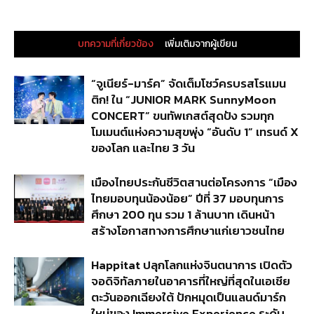
บทความที่เกี่ยวข้อง
เพิ่มเติมจากผู้เขียน
“จูเนียร์-มาร์ค” จัดเต็มโชว์ครบรสโรแมน
ติก! ใน “JUNIOR MARK SunnyMoon
CONCERT” ขนทัพเกสต์สุดปัง รวมทุก
โมเมนต์แห่งความสุขพุ่ง “อันดับ 1” เทรนด์ X
ของโลก และไทย 3 วัน
เมืองไทยประกันชีวิตสานต่อโครงการ “เมือง
ไทยมอบทุนน้องน้อย” ปีที่ 37 มอบทุนการ
ศึกษา 200 ทุน รวม 1 ล้านบาท เดินหน้า
สร้างโอกาสทางการศึกษาแก่เยาวชนไทย
Happitat ปลุกโลกแห่งจินตนาการ เปิดตัว
จอดิจิทัลภายในอาคารที่ใหญ่ที่สุดในเอเชีย
ตะวันออกเฉียงใต้ ปักหมุดเป็นแลนด์มาร์ก
ใหม่ของ Immersive Experience ระดับ