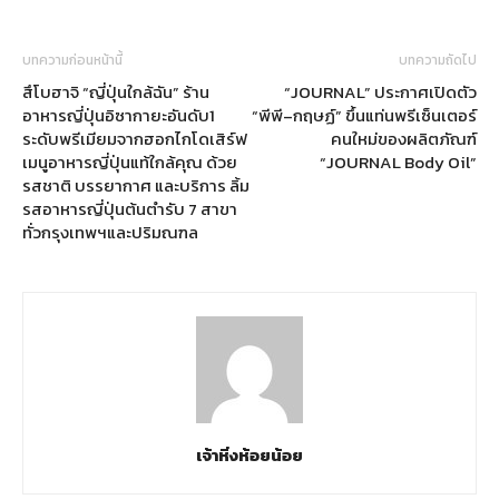
บทความก่อนหน้านี้
บทความถัดไป
สึโบฮาจิ “ญี่ปุ่นใกล้ฉัน” ร้าน
“JOURNAL” ประกาศเปิดตัว
อาหารญี่ปุ่นอิซากายะอันดับ1
“พีพี–กฤษฏ์” ขึ้นแท่นพรีเซ็นเตอร์
ระดับพรีเมียมจากฮอกไกโดเสิร์ฟ
คนใหม่ของผลิตภัณฑ์
เมนูอาหารญี่ปุ่นแท้ใกล้คุณ ด้วย
“JOURNAL Body Oil”
รสชาติ บรรยากาศ และบริการ ลิ้ม
รสอาหารญี่ปุ่นต้นตำรับ 7 สาขา
ทั่วกรุงเทพฯและปริมณฑล
เจ้าหิ่งห้อยน้อย