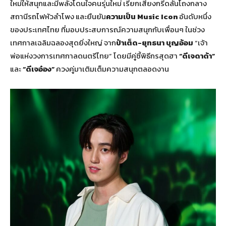
ใหม่ให้สนุกและมีพลังโดนใจคนรุ่นใหม่ เรียกเสียงกรี๊ดลั่นโถงกลาง
สถานีรถไฟหัวลำโพง และยืนยัน
ความเป็น Music Icon
อันดับหนึ่ง
ของประเทศไทย ที่มอบประสบการณ์ความสนุกกับเพื่อนๆ ในช่วง
เทศกาลเฉลิมฉลองสุดยิ่งใหญ่ จาก
ป๋าเต็ด-ยุทธนา บุญอ้อม
“เจ้า
พ่อแห่งวงการเทศกาลดนตรีไทย” โดยมีคู่ซี้พิธีกรสุดฮา
“ดีเจดาด้า”
และ
“ดีเจอ๋อง”
ควงคู่มาเติมเต็มความสนุกตลอดงาน