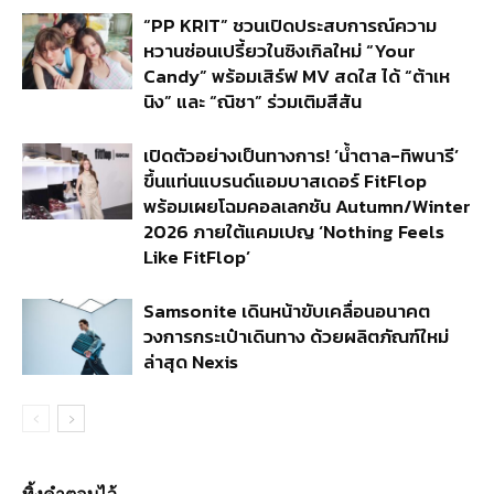
“PP KRIT” ชวนเปิดประสบการณ์ความ
หวานซ่อนเปรี้ยวในซิงเกิลใหม่ “Your
Candy” พร้อมเสิร์ฟ MV สดใส ได้ “ต้าเห
นิง” และ “ณิชา” ร่วมเติมสีสัน
เปิดตัวอย่างเป็นทางการ! ‘น้ำตาล-ทิพนารี’
ขึ้นแท่นแบรนด์แอมบาสเดอร์ FitFlop
พร้อมเผยโฉมคอลเลกชัน Autumn/Winter
2026 ภายใต้แคมเปญ ‘Nothing Feels
Like FitFlop’
Samsonite เดินหน้าขับเคลื่อนอนาคต
วงการกระเป๋าเดินทาง ด้วยผลิตภัณฑ์ใหม่
ล่าสุด Nexis