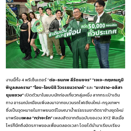
งานนี้ทั้ง 4 พรีเซ็นเตอร์ “
ต่อ-ธนภพ ลีรัตนขจร”
“เจเจ-กฤษณภูมิ
พิบูลสงคราม” “โอบ-โอบนิธิ วิวรรธนวรางค์”
และ
“มะปราง-อลิสา
ขุนแขวง”
เปิดตัวมาในแบบนักท่องเที่ยวกลุ่มหนึ่ง ลากกระเป๋าเดิน
ทาง อารมณ์เหมือนเพิ่งลงมาจากขบวนรถไฟเชียงใหม่-กรุงเทพฯ
ซึ่งเป็นจุดหมายในภาพยนตร์โฆษณาน้ำแร่ธรรมชาติตราช้างชุดใหม่
มาพร้อม
เพลง “กว่าจะรัก”
เพลงฮิตจากต้นฉบับของวง XYZ ฟังเมื่อ
ไหร่ก็นึกถึงมิตรภาพของเพื่อนตลอดเวลา โดยได้นำมาเรียบเรียง