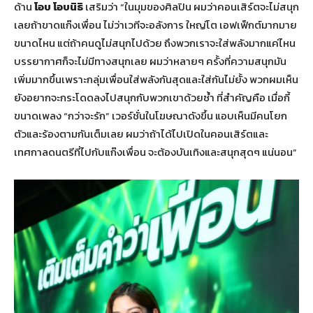
ด้าน
โอบ โอบนิธิ
เสริมว่า “ในมุมของศิลปิน ผมว่าคอนเสิร์ตจะไม่สนุก
เลยถ้าขาดแก๊งเพื่อน ไม่ว่าเวทีจะอลังการ ใหญ่โต เอฟเฟ็กต์มากมาย
ขนาดไหน แต่ถ้าคนดูไม่สนุกไปด้วย ถึงพวกเราจะใส่พลังมากแค่ไหน
บรรยากาศก็จะไม่มีทางสนุกเลย ผมว่าหลายๆ ครั้งที่ความสนุกมัน
เพิ่มมากขึ้นเพราะกลุ่มเพื่อนใส่พลังกันสุดและใส่กันไม่ยั้ง พวกผมเห็น
ยังอยากจะกระโดดลงไปสนุกกับพวกเขาด้วยซ้ำ ที่สำคัญคือ เมื่อกี้
ขนาดเพลง “กว่าจะรัก” เวอร์ชั่นในโฆษณาดังขึ้น แอบเห็นมีคนโยก
ตัวและร้องตามกันเต็มเลย ผมว่าถ้าได้ไปเปิดในคอนเสิร์ตและ
เทศกาลดนตรีที่ไปกับแก๊งเพื่อน จะต้องบันเทิงและสนุกสุดๆ แน่นอน”