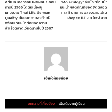
สตีเบล เอลทรอน เผยผลประกอบ
“Moleculogy” จับมือ “ช้อปปี้”
การปี 2566 โตต่อเนื่องชู
แนะนำผลิตภัณฑ์ยอดฮิตตลอด
แคมเปญ Thai Life, German
กาล 5 รายการ ฉลองแคมเปญ
Quality ดันยอดขายส่งท้ายปี
Shopee 11.11 ลด ใหญ่ มาก
พร้อมเดินหน้าต่อยอดความ
สำเร็จตลาดเวียดนามในปี 2567
เจ้าหิ่งห้อยน้อย
บทความที่เกี่ยวข้อง
เพิ่มเติมจากผู้เขียน