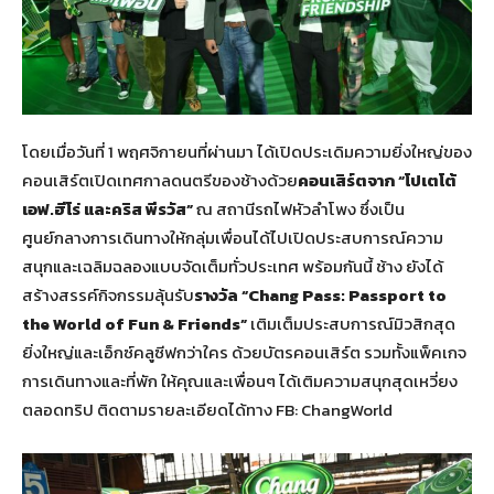
โดยเมื่อวันที่ 1 พฤศจิกายนที่ผ่านมา ได้เปิดประเดิมความยิ่งใหญ่ของ
คอนเสิร์ตเปิดเทศกาลดนตรีของช้างด้วย
คอนเสิร์ตจาก “โปเตโต้
เอฟ.ฮีโร่ และคริส พีรวัส”
ณ สถานีรถไฟหัวลำโพง ซึ่งเป็น
ศูนย์กลางการเดินทางให้กลุ่มเพื่อนได้ไปเปิดประสบการณ์ความ
สนุกและเฉลิมฉลองแบบจัดเต็มทั่วประเทศ พร้อมกันนี้ ช้าง ยังได้
สร้างสรรค์กิจกรรมลุ้นรับ
รางวัล “Chang Pass: Passport to
the World of Fun & Friends”
เติมเต็มประสบการณ์มิวสิกสุด
ยิ่งใหญ่และเอ็กซ์คลูซีฟกว่าใคร ด้วยบัตรคอนเสิร์ต รวมทั้งแพ็คเกจ
การเดินทางและที่พัก ให้คุณและเพื่อนๆ ได้เติมความสนุกสุดเหวี่ยง
ตลอดทริป ติดตามรายละเอียดได้ทาง FB: ChangWorld