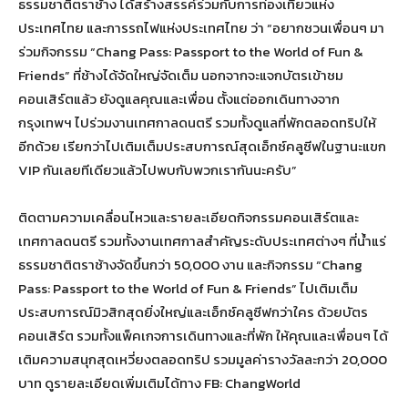
ธรรมชาติตราช้าง ได้สร้างสรรค์ร่วมกับการท่องเที่ยวแห่ง
ประเทศไทย และการรถไฟแห่งประเทศไทย ว่า “อยากชวนเพื่อนๆ มา
ร่วมกิจกรรม “Chang Pass: Passport to the World of Fun &
Friends” ที่ช้างได้จัดใหญ่จัดเต็ม นอกจากจะแจกบัตรเข้าชม
คอนเสิร์ตแล้ว ยังดูแลคุณและเพื่อน ตั้งแต่ออกเดินทางจาก
กรุงเทพฯ ไปร่วมงานเทศกาลดนตรี รวมทั้งดูแลที่พักตลอดทริปให้
อีกด้วย เรียกว่าไปเติมเต็มประสบการณ์สุดเอ็กซ์คลูซีฟในฐานะแขก
VIP กันเลยทีเดียวแล้วไปพบกับพวกเรากันนะครับ”
ติดตามความเคลื่อนไหวและรายละเอียดกิจกรรมคอนเสิร์ตและ
เทศกาลดนตรี รวมทั้งงานเทศกาลสำคัญระดับประเทศต่างๆ ที่น้ำแร่
ธรรมชาติตราช้างจัดขึ้นกว่า 50,000 งาน และกิจกรรม “Chang
Pass: Passport to the World of Fun & Friends” ไปเติมเต็ม
ประสบการณ์มิวสิกสุดยิ่งใหญ่และเอ็กซ์คลูซีฟกว่าใคร ด้วยบัตร
คอนเสิร์ต รวมทั้งแพ็คเกจการเดินทางและที่พัก ให้คุณและเพื่อนๆ ได้
เติมความสนุกสุดเหวี่ยงตลอดทริป รวมมูลค่ารางวัลละกว่า 20,000
บาท ดูรายละเอียดเพิ่มเติมได้ทาง FB: ChangWorld