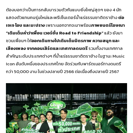
ต้องบอกว่าเป็นการกลับมารวมตัวกันแบบยิ่งใหญ่สุดๆ ของ 4 นัก
แสดงตัวแทนคนรุ่นใหม่และพรีเซ็นเตอร์น้ำแร่ธรรมชาติตราช้าง
ต่อ
เจเจ โอบ และมะปราง
เพราะนอกจากจะมาพร้อม
ภาพยนตร์โฆษณา
“เติมเต็มคำว่าเพื่อน เวอร์ชั่น
Road to Friendship”
แล้ว ยังมา
ชวนเพื่อนๆ ให้
ออกเดินทางไปเติมเต็มมิตรภาพ ความสนุก และ
เสียงเพลง จากคอนเสิร์ตและเทศกาลดนตรี
รวมทั้งงานเทศกาล
สำคัญระดับประเทศต่างๆ ที่น้ำแร่ธรรมชาติตราช้าง ในฐานะ Music
Icon อันดับหนึ่งของประเทศไทย จัดร่วมกับพาร์ตเนอร์ทางดนตรี
กว่า 50,000 งาน ในช่วงปลายปี 2566 ต่อเนื่องถึงปลายปี 2567