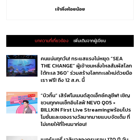
เจ้าหิ่งห้อยน้อย
บทความที่เกี่ยวข้อง
เพิ่มเติมจากผู้เขียน
คนแน่นทุกวัน! กระแสแรงไม่หยุด “SEA
THE CHANGE” ผู้เข้าชมหลั่งไหลสัมผัสโลก
ใต้ทะเล 360° ร่วมสร้างโลกทะเลใหม่ด้วยมือ
เรา ฟรี! ถึง 12 ส.ค. นี้
“บิวกิ้น” เสิร์ฟโมเมนต์สุดเอ็กซ์คลูซีฟ! เชิญ
ชวนทุกคนเช็กอินไลฟ์ NEVO Q05 ×
BILLKIN First Live Streamingพร้อมโปร
โมชั่นและของรางวัลมากมายแบบจัดเต็ม ที่
ไม่เคยให้ที่ไหนมาก่อน!
เบอร์เบอรี่ เฉลิมฉลองครบรอบ 170 ปี จับ