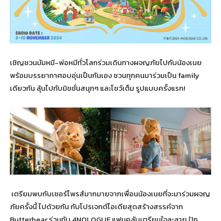
เชิญชวนมัมหมี-พ่อหมีทั่วโลกร่วมเดินทางผจญภัยไปกับน้องเนย
พร้อมบรรยากาศอบอุ่นเป็นกันเอง ชวนทุกคนมาร่วมเป็น family
เดียวกัน ลุ้นไปกับมิชชั่นสนุกๆ และโชว์เต็ม รูปแบบครั้งแรก!
เตรียมพบกับเซอร์ไพรส์มากมายจากเพื่อนน้องเนยที่จะมาร่วมผจญ
ภัยครั้งนี้ ไปด้วยกัน กับโปรเจกต์ไอเดียสุดสร้างสรรค์จาก
Butterbear ร่วมกับ 4NOLOGUE แฟนคลับเตรียมใจละลาย ปัก