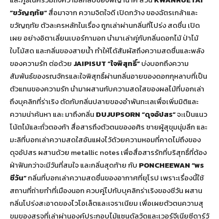
“ขวัญฤทัย”
สื่อมาจาก ความจิตใจดี เปิดกว้าง ของฉัตรเกล้าและ
ขวัญฤทัย ตัวละครหลักในเรื่อง ถูกเล่าผ่านกลิ่นที่โปร่ง สดชื่น เปิด
เผย อย่างอิตาเลี่ยนเบอร์กามอท นำมาเล่าคู่กับกลิ่นดอกไม้ ป่าไม้
ใบไม้สด และกลิ่นของสายน้ำ ทำให้ได้สัมผัสถึงความสดชื่นและพลัง
ของความรัก ต่อด้วย
JAIPISUT
“ใจพิสุทธิ์”
บ่งบอกถึงความ
สัมพันธ์ของรณจักรและใจพิสุทธิ์ผ่านกลิ่นอายของดอกกุหลาบที่เป็น
ตัวแทนของความรัก นำมาผสานกับความสดใสของผลไม้ที่บอกเล่า
ถึงบุคลิกที่ร่าเริง ตัดกับกลิ่นปลายของอำพันทะเลเพื่อเพิ่มมิติและ
ความน่าค้นหา และ มาถึงกลิ่น
DUJUPSORN
“ดุจอัปสร”
จะเป็นแนว
โน้ตไม้และถั่วตองก้า สื่อสารถึงตัวตนของอศิร ชายผู้สุขุมนุ่มลึก และ
มะลิที่บอกเล่าความสดใสอันแฝงไว้ด้วยความหอมที่คาดไม่ถึงของ
ดุจอัปสร ผสานด้วย metallic notes เพื่อสื่อสารรักที่บริสุทธิ์ที่ต้อง
ฝ่าฟันกว่าจะมีวันที่สมใจ และกลิ่นสุดท้าย กับ
PONCHEEWAN
“พร
ชีวัน”
กลิ่นที่บอกเล่าความสดชื่นของอากาศที่ยุโรป เพราะเรื่องนี้ใช้
สถานที่ถ่ายทำที่เมืองนอก ควบคู่ไปกับบุคลิกร่าเริงของชีวัน ผสาน
กลิ่นโปร่งสะอาดของไวโอเล็ตและเจราเนียม เพื่อเผยตัวตนความสุ
ขุมของสรุจที่เล่าผ่านองค์ประกอบไม้แซนดัลวู้ดและเวอร์จีเนียซีดาร์วู้