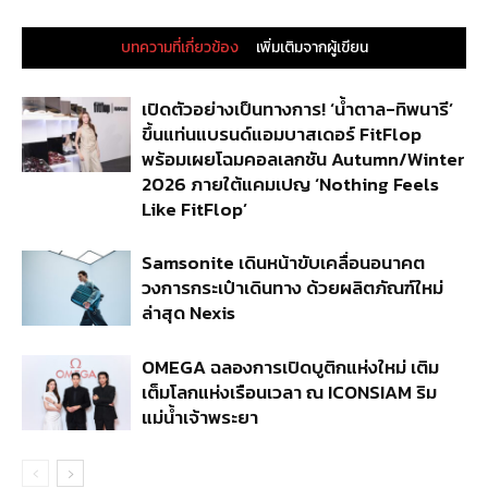
บทความที่เกี่ยวข้อง
เพิ่มเติมจากผู้เขียน
เปิดตัวอย่างเป็นทางการ! ‘น้ำตาล-ทิพนารี’
ขึ้นแท่นแบรนด์แอมบาสเดอร์ FitFlop
พร้อมเผยโฉมคอลเลกชัน Autumn/Winter
2026 ภายใต้แคมเปญ ‘Nothing Feels
Like FitFlop’
Samsonite เดินหน้าขับเคลื่อนอนาคต
วงการกระเป๋าเดินทาง ด้วยผลิตภัณฑ์ใหม่
ล่าสุด Nexis
OMEGA ฉลองการเปิดบูติกแห่งใหม่ เติม
เต็มโลกแห่งเรือนเวลา ณ ICONSIAM ริม
แม่น้ำเจ้าพระยา