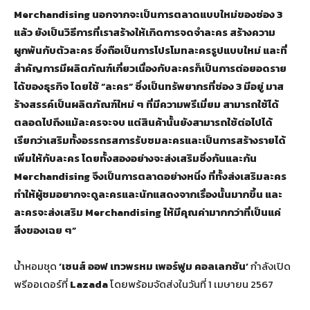
Merchandising นอกจากจะเป็นการตลาดแบบใหม่ของช่อง 3
แล้ว ยังเป็นวิธีการที่เราสร้างให้เกิดการจดจำละคร สร้างความ
ผูกพันกับตัวละคร ซึ่งถือเป็นการโปรโมทละครรูปแบบใหม่ และที่
สำคัญการมีผลิตภัณฑ์เกี่ยวเนื่องกับละครก็เป็นการต่อยอดราย
ได้ของธุรกิจ โดยใช้ “ละคร” ซึ่งเป็นทรัพยากรที่ช่อง 3 มีอยู่ มาส
ร้างสรรค์เป็นผลิตภัณฑ์ใหม่ ๆ ที่มีความพรีเมี่ยม สามารถใช้ได้
ตลอดไปถึงแม้ละครจะจบ แต่สินค้านั้นยังสามารถใช้ต่อไปได้
เรียกว่าเสริมทั้งอรรถรสการรับชมละครและเป็นการสร้างรายได้
เพิ่มให้กับละคร โดยทั้งสองอย่างจะส่งเสริมซึ่งกันและกัน
Merchandising จึงเป็นการตลาดอย่างหนึ่ง ที่ทั้งส่งเสริมละคร
ทำให้ผู้ชมอยากจะดูละครและนักแสดงจากเรื่องนั้นมากขึ้น และ
ละครจะส่งเสริม Merchandising ให้มีคุณค่ามากกว่าที่เป็นแค่
สิ่งของเฉย ๆ”
น้ำหอมชุด
‘เซนส์ ออฟ เทวพรหม เพอร์ฟูม คอลเลกชัน’
กำลังเปิด
พรีออเดอร์ที่
Lazada
โดยพร้อมจัดส่งในวันที่ 1 เมษายน 2567