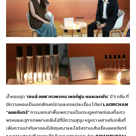
น้ำหอมชุด
‘เซนส์ ออฟ เทวพรหม เพอร์ฟูม คอลเลกชัน’
มี 5 กลิ่น ที่
มีความหอมเป็นเอกลักษณ์ตามละครแต่ละเรื่อง ได้แก่
LAORCHAN
“ลออจันทร์”
การบอกเล่าพื้นเพความเป็นตระกูลเก่าแก่ของทั้งเทว
พรหมและจุฑาเทพผ่านกลิ่นไม้ที่มีความสุขุม หรูหรา ผสานกับกลิ่นที่
เพิ่มความน่าค้นหาของไม้กฤษณาและไอริสตามเส้นเรื่องลออจันทร์
และภูธเนศรวมถึงความลึกลับของพญานาค ส่วน
KWANRUETAI