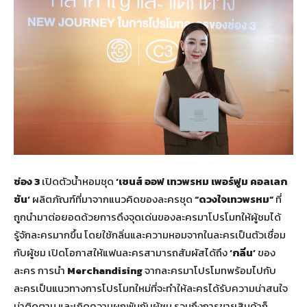
ช่อง 3
เปิดตัวน้ำหอมชุด
‘เซนส์ ออฟ เทวพรหม เพอร์ฟูม คอลเลก
ชัน’
ผลิตภัณฑ์ที่มาจากแนวคิดของละครชุด
“ดวงใจเทวพรหม”
ที่
ถูกนำมาต่อยอดด้วยการดึงจุดเด่นของละครมาโปรโมทให้ผู้ชมได้
รู้จักละครมากขึ้น โดยใช้กลิ่นและความหอมจากในละครเป็นตัวเชื่อม
กับผู้ชม เปิดโอกาสให้แฟนละครสามารถสัมผัสได้ถึง
‘กลิ่น’
ของ
ละคร การนำ
Merchandising
จากละครมาโปรโมทพร้อมไปกับ
ละครเป็นแนวทางการโปรโมทใหม่ที่จะทำให้ละครได้รับความน่าสนใจ
น่าติดตาม และเกิดความผูกพันกับผู้ชม รวมถึงการขายสินค้าก็