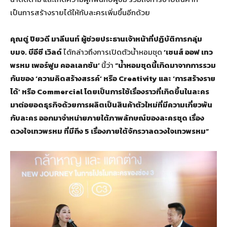
เป็นการสร้างรายได้ให้กับละครเพิ่มขึ้นอีกด้วย
คุณตู่ ปิยวดี มาลีนนท์ ผู้ช่วยประธานเจ้าหน้าที่ปฏิบัติการกลุ่ม
บมจ. บีอีซี เวิลด์
ได้กล่าวถึงการเปิดตัวน้ำหอมชุด
‘เซนส์ ออฟ เทว
พรหม เพอร์ฟูม คอลเลกชัน’
นี้ว่า
“น้ำหอมชุดนี้เกิดมาจากการรวม
กันของ ‘ความคิดสร้างสรรค์’ หรือ
Creativity และ ‘การสร้างราย
ได้’ หรือ Commercial โดยเป็นการใช้เรื่องราวที่เกิดขึ้นในละคร
มาต่อยอดธุรกิจด้วยการผลิตเป็นสินค้าตัวใหม่ที่มีความเกี่ยวพัน
กับละคร ออกมาจำหน่ายภายใต้ภาพลักษณ์ของละครชุด เรื่อง
ดวงใจเทวพรหม ที่มีถึง 5 เรื่องภายใต้จักรวาลดวงใจเทวพรหม”