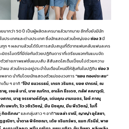
ไทยมากว่า 50 ปี เป็นผู้ผลิตละครมาแล้วมากมาย อีกทั้งยังมีนัก
ั้งในประเทศและต่างประเทศ ซึ่งนักแสดงส่วนใหญ่ของ
ช่อง 3
มี
ะในทุก ๆ ผลงานล้วนได้รับการสนับสนุนที่ดีจากแฟนคลับแฟนละคร
ะมิตรไมตรีที่มีต่อกันด้วยปฏิทินดาราที่เตรียมแจกกันแบบจัด
ตัวถ่ายภาพแฟชั่นแบบสับ สีสันสดใสเต็มเปี่ยมไปด้วยความ
ผม ส่วนใครจะอยู่ประจำในเดือนไหนมีให้ลุ้นกันในปฏิทิน
ช่อง 3
มพลาด นำทีมโดยนักแสดงตัวแม่ของวงการ
“แอน ทองประสม”
าเต็ม ๆ อาทิ
“โป๊ป ธนวรรธน์, เกรท วรินทร, บอย ปกรณ์, ณ
จิรายุ, เจมส์ มาร์, นาย ณภัทร, อาเล็ก ธีรเดช, กลัฟ คณาวุฒิ,
พงศกร, มาสุ จรรยางค์ดีกุล, เด่นคุณ งามเนตร, ไอซ์ ภาณุ
า นพเก้า, ริว วชิรวิชญ์, มีน นิชคุณ, มีน พีรวิชญ์, ไมกี้
อู๋ กิตติภณ”
และกลุ่มสาว ๆ อาทิ
“เบลล่า ราณี, ญาญ่า อุรัสยา,
ณัฏฐณิชา, น้ำตาล พิจักขณา, เต้ย จรินทร์พร, แมท ภีรนีย์, พาย
รีดี, ญดา นริลญา, พรีม รณิดา, แยม มทิรา, อุ้ม อิษยา, หลิงหลิง,