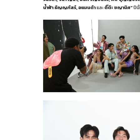
น้ำฟ้า ธัญญภัสร์, อแมนด้า
และ
ติ๊ต๊ะ ชญานิศ”
ปีน