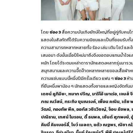
โดย
ช่อง 3
สื่อความบันเทิงยักษ์ใหญ่ที่อยู่คู่กับคน
แสดงในสังกัดที่ได้รับความนิยมและเป็นที่ยอมรับท
ความสามารถหลากหลายทั้ง ร้อง เล่น เต้น โชว์ แล
เสมอมา ดังนั้นเมื่อปีใหม่มาถึงจึงขอตอบแทนน้ำใจแล
หนัก โดยได้ระดมเหล่าดารานักแสดงหลากรุ่นมารวม
สนุกสนานและความจี๊ดจ๊าดหลากหลายของเสื้อผ้าหน้า
ความแซ่บแบบนี้หนึ่งปีมีครั้งเดียว แฟน ๆ
ช่อง 3
ห้า
ที่ยืนหนึ่งพาน้อง ๆ นักแสดงทั้งชายและหญิงจัดกันม
เดชน์ คูกิมิยะ, หมาก ปริญ, มาริโอ้ เมาเร่อ, เจมส์ 
ภณ ณวัสน์, กระทิง ขุนณรงค์, เพื่อน คณิน, เต้ย 
วัฒน์, กองทัพ พีค, ออกัส วชิรวิชญ์, จ็อบ ธัชพล, เก้
ปณิธาน, เทศน์ ไมรอน, ตี๋ ธนพล, เซ้นต์ ศุภพงษ์, 
คิมมี่ คิมเบอร์ลี่, โบว์ เมลดา, แต้ว ณฐพร, ณิชา 
รินรดา, จีน่า ญีนา, มิ้นท์ รัญชน์รวี, พีพี ปุญญ์ป