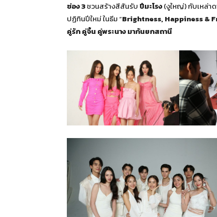
ช่อง
3
ชวนสร้างสีสันรับ
ปีมะโรง
(งูใหญ่) กับเหล่า
ปฏิทินปีใหม่ ในธีม “
Brightness, Happiness & Fr
คู่รัก คู่จิ้น คู่พระนาง มากันยกสถานี