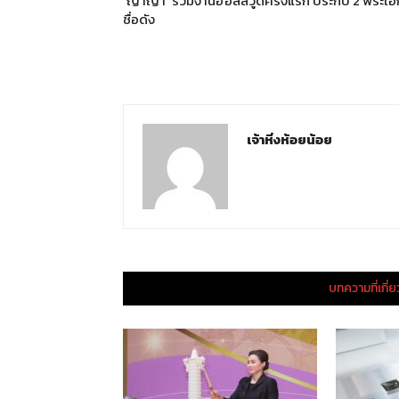
‘ญาญ่า’ ร่วมงานฮอลลีวูดครั้งแรก ประกบ 2 พระเอ
ชื่อดัง
เจ้าหิ่งห้อยน้อย
บทความที่เกี่