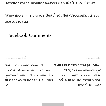
ปลวกแดง อำเภอปลวกแดง จังหวัดระยอง รหัสไปรษณีย์ 21140
“ล้านพลังจากทุกท่าน จะแปรเป็นสีน้ำ เติมฝันให้น้องโรงเรียนตำรวจ
ตระเวนชายแดน”
Facebook Comments
บทความก่อนหน้านี้
บทความถัดไป
ศิลปินเดี่ยวไม่มีที่ให้หลบ! “ไท
THE BEST CEO 2024 (GLOBAL
แทน” เปิดใจอยากพัฒนาตัวเอง
CEO) “สุริยน ศรีอรทัยกุล”
ทุกด้านเก็บเกี่ยวเป้าหมายทีละเล็ก
กรรมการผู้จัดการ กลุ่มบริษัท
ฝันอยากพา “ธันเดอร์” ไปธันเดอร์
บิวตี้ เจมส์ เติบโต ก้าวหน้า ด้วย
โดม
ชีวิตที่เปี่ยมพลัง