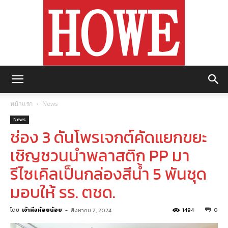
https://howemagazine.com/
หน้าแรก
News
News
ช่อง 3 ดันโพรเจกต์คัดแยกขยะ
เชิญชวนนำพลาสติก PP มา
รีไซเคิลเป็นกล่องสีน้ำ 5 พันชุด
มอบให้ รร. ตชด.
โดย
เจ้าหิ่งห้อยน้อย
-
1494
0
สิงหาคม 2, 2024