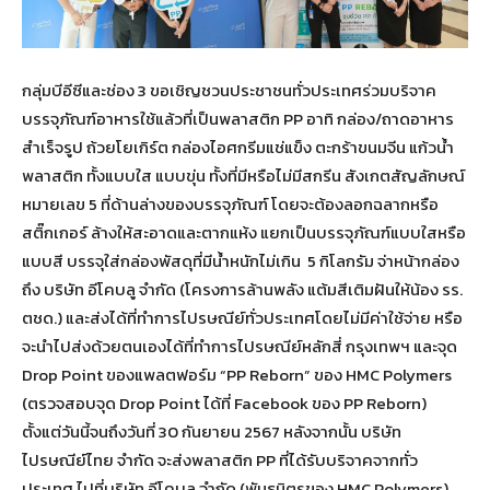
กลุ่มบีอีซีและช่อง 3 ขอเชิญชวนประชาชนทั่วประเทศร่วมบริจาค
บรรจุภัณฑ์อาหารใช้แล้วที่เป็นพลาสติก PP อาทิ กล่อง/ถาดอาหาร
สำเร็จรูป ถ้วยโยเกิร์ต กล่องไอศกรีมแช่แข็ง ตะกร้าขนมจีน แก้วน้ำ
พลาสติก ทั้งแบบใส แบบขุ่น ทั้งที่มีหรือไม่มีสกรีน สังเกตสัญลักษณ์
หมายเลข 5 ที่ด้านล่างของบรรจุภัณฑ์ โดยจะต้องลอกฉลากหรือ
สติ๊กเกอร์ ล้างให้สะอาดและตากแห้ง แยกเป็นบรรจุภัณฑ์แบบใสหรือ
แบบสี บรรจุใส่กล่องพัสดุที่มีน้ำหนักไม่เกิน 5 กิโลกรัม จ่าหน้ากล่อง
ถึง บริษัท อีโคบลู จำกัด (โครงการล้านพลัง แต้มสีเติมฝันให้น้อง รร.
ตชด.) และส่งได้ที่ทำการไปรษณีย์ทั่วประเทศโดยไม่มีค่าใช้จ่าย หรือ
จะนำไปส่งด้วยตนเองได้ที่ทำการไปรษณีย์หลักสี่ กรุงเทพฯ และจุด
Drop Point ของแพลตฟอร์ม “PP Reborn” ของ HMC Polymers
(ตรวจสอบจุด Drop Point ได้ที่ Facebook ของ PP Reborn)
ตั้งแต่วันนี้จนถึงวันที่ 30 กันยายน 2567 หลังจากนั้น บริษัท
ไปรษณีย์ไทย จำกัด จะส่งพลาสติก PP ที่ได้รับบริจาคจากทั่ว
ประเทศ ไปที่บริษัท อีโคบลู จำกัด (พันธมิตรของ HMC Polymers)