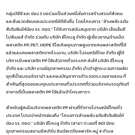
กลุ่มบีอีซี และ ช่อง 3 ขอร่วมเป็นส่วนหนึ่งในการสร้างสรรค์สังคม
และสิ่งแวดล้อมของประเทศให้ดียิ่งขึ้น โดยโครงการ “ล้านพลัง แต้ม
สีเติมฝันให้น้อง รร. ตชด.” ได้รับการสนับสนุนจาก บริษัท เอ็ชเอ็มซี
โปลีเมอส์ จำกัด ร่วมกับ บริษัท อีโคบลู จำกัด ผู้เชี่ยวชาญด้านเม็ด
พลาสติก PP, PET, HDPE รีไซเคิลคุณภาพสูงจากเศษพลาสติกที่ใช้
แล้วและเศษพลาสติกจากโรงงาน, บริษัท ไปรษณีย์ไทย จำกัด ผู้ให้
บริการรับพลาสติก PP ใช้แล้วจากทั่วประเทศ ส่งให้ บริษัท อีโคบลู
จำกัด และ บริษัท นานมีอุตสาหกรรม จำกัด นำเข้าสู่กระบวนการผลิต
ชุดสีน้ำแบรนด์ตราม้า และกองบัญชาการตำรวจตระเวนชายแดน ที่
สำคัญที่สุดขอขอบคุณประชาชนทั่วประเทศที่ร่วมบริจาคบรรจุภัณฑ์
อาหารที่เป็นพลาสติก PP ใช้แล้วเข้าโครงการฯ
สำหรับผู้สนใจบริจาคพลาสติก PP ผ่านที่ทำการไปรษณีย์ไทยทั่ว
ประเทศ โปรดจ่าหน้ากล่องถึง “โครงการล้านพลัง แต้มสีเติมฝันให้
น้อง รร. ตชด.” บริษัท อีโคบลู จำกัด (สาขา 1) เลขที่ 901 นิคม
อุตสาหกรรมสยามอีสเทิร์น อินดัสเตรียลพาร์ค หมู่ 4 ตำบล