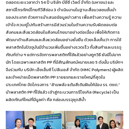
ตลอดระยะเวลากว่า 54 ปี บริษัท บีอีซี เวิลด์ จำกัด (มหาชน) และ
สถานีโทรทัศน์ไทยทีวีสีช่อง 3 ดำเนินงานในฐานะสื่อมวลชนชั้นนำ
ของประเทศ ด้วยการนำเสนอข้อมูลข่าวสาร เพื่อสร้างความรู้ ความ
เข้าใจ ควบคู่ไปกับสร้างการมีส่วนร่วมในด้านความรับผิดชอบต่อ
สังคมและสิ่งแวดล้อมในสังคมไทยมาอย่างต่อเนื่อง เพื่อให้เกิดการ
พัฒนาด้านสังคมและสิ่งแวดล้อมอย่างยั่งยืน ด้วยเล็งเห็นว่า การใช้
พลาสติกในปัจจุบันมีจำนวนเพิ่มขึ้นอย่างรวดเร็ว ทั้งสินค้าและบรรจุ
ภัณฑ์ต่าง ๆ แต่การจัดการพลาสติกที่ใช้แล้วอย่างถูกวิธี ยังมีไม่มาก
นัก โดยเฉพาะพลาสติก PP ที่มีสัญลักษณ์หมายเลข 5 ดังนั้น บริษัทฯ
จึงร่วมกับ บริษัท เอ็ชเอ็มซี โปลีเมอส์ จำกัด (HMC Polymers) ผู้ผลิต
และจำหน่ายเม็ดพลาสติก PP รายแรกและรายใหญ่ที่สุดใน
ประเทศไทย จัดโครงการ “ล้านพลัง แต้มสีเติมฝันให้น้อง รร. ตชด.”
นำพลาสติก PP ที่ใช้แล้ว เข้าสู่กระบวนการรีไซเคิล (Recycle) เป็น
ผลิตภัณฑ์ใหม่ที่มีมูลค่า คือ กล่องบรรจุชุดสีน้ำ