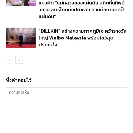
แนวคิด “แม่หลวงของแผ่นดิน สถิตถิ่นทิพย์
วิมาน สตรีไทยตั้งปณิธาน สานต่องานศิลป์
แผ่นดิน”
“BILLKIN” สร้างความภาคภูมิใจ คว้ารางวัล
ใหญ่ Weibo Malaysia พร้อมโชว์สุด
ประทับใจ
ทิ้งคำตอบไว้