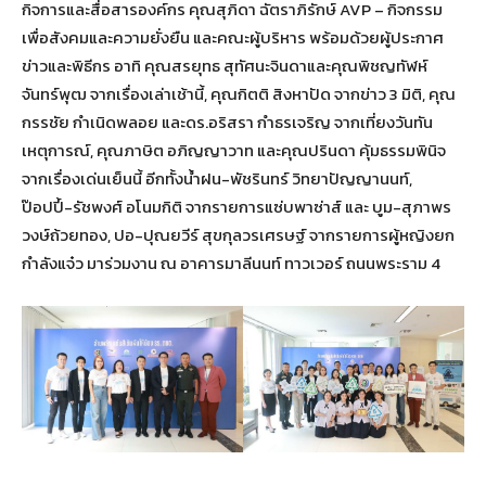
กิจการและสื่อสารองค์กร คุณสุภิดา ฉัตราภิรักษ์ AVP – กิจกรรม
เพื่อสังคมและความยั่งยืน และคณะผู้บริหาร พร้อมด้วยผู้ประกาศ
ข่าวและพิธีกร อาทิ คุณสรยุทธ สุทัศนะจินดาและคุณพิชญทัฬห์
จันทร์พุฒ จากเรื่องเล่าเช้านี้, คุณกิตติ สิงหาปัด จากข่าว 3 มิติ, คุณ
กรรชัย กำเนิดพลอย และดร.อริสรา กำธรเจริญ จากเที่ยงวันทัน
เหตุการณ์, คุณภาษิต อภิญญาวาท และคุณปรินดา คุ้มธรรมพินิจ
จากเรื่องเด่นเย็นนี้ อีกทั้งน้ำฝน-พัชรินทร์ วิทยาปัญญานนท์,
ป๊อปปี้-รัชพงศ์ อโนมกิติ จากรายการแซ่บพาซ่าส์ และ บูม-สุภาพร
วงษ์ถ้วยทอง, ปอ-ปุณยวีร์ สุขกุลวรเศรษฐ์ จากรายการผู้หญิงยก
กำลังแจ๋ว มาร่วมงาน ณ อาคารมาลีนนท์ ทาวเวอร์ ถนนพระราม 4