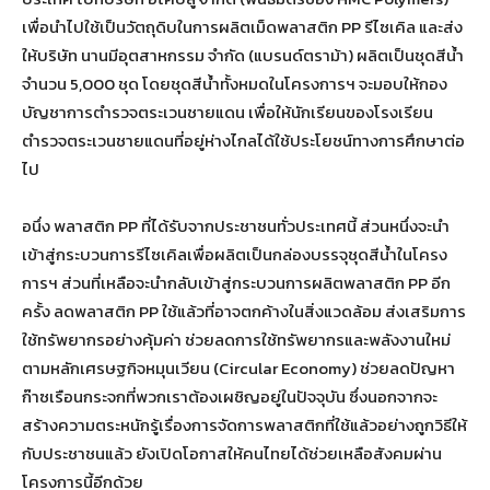
เพื่อนำไปใช้เป็นวัตถุดิบในการผลิตเม็ดพลาสติก PP รีไซเคิล และส่ง
ให้บริษัท นานมีอุตสาหกรรม จำกัด (แบรนด์ตราม้า) ผลิตเป็นชุดสีน้ำ
จำนวน 5,000 ชุด โดยชุดสีน้ำทั้งหมดในโครงการฯ จะมอบให้กอง
บัญชาการตำรวจตระเวนชายแดน เพื่อให้นักเรียนของโรงเรียน
ตำรวจตระเวนชายแดนที่อยู่ห่างไกลได้ใช้ประโยชน์ทางการศึกษาต่อ
ไป
อนึ่ง พลาสติก PP ที่ได้รับจากประชาชนทั่วประเทศนี้ ส่วนหนึ่งจะนำ
เข้าสู่กระบวนการรีไซเคิลเพื่อผลิตเป็นกล่องบรรจุชุดสีน้ำในโครง
การฯ ส่วนที่เหลือจะนำกลับเข้าสู่กระบวนการผลิตพลาสติก PP อีก
ครั้ง ลดพลาสติก PP ใช้แล้วที่อาจตกค้างในสิ่งแวดล้อม ส่งเสริมการ
ใช้ทรัพยากรอย่างคุ้มค่า ช่วยลดการใช้ทรัพยากรและพลังงานใหม่
ตามหลักเศรษฐกิจหมุนเวียน (Circular Economy) ช่วยลดปัญหา
ก๊าซเรือนกระจกที่พวกเราต้องเผชิญอยู่ในปัจจุบัน ซึ่งนอกจากจะ
สร้างความตระหนักรู้เรื่องการจัดการพลาสติกที่ใช้แล้วอย่างถูกวิธีให้
กับประชาชนแล้ว ยังเปิดโอกาสให้คนไทยได้ช่วยเหลือสังคมผ่าน
โครงการนี้อีกด้วย