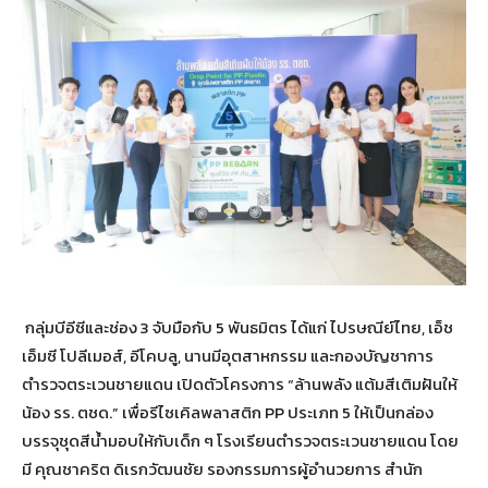
​ กลุ่มบีอีซีและช่อง 3 จับมือกับ 5 พันธมิตร ได้แก่ ไปรษณีย์ไทย, เอ็ช
เอ็มซี โปลีเมอส์, อีโคบลู, นานมีอุตสาหกรรม และกองบัญชาการ
ตำรวจตระเวนชายแดน เปิดตัวโครงการ “ล้านพลัง แต้มสีเติมฝันให้
น้อง รร. ตชด.” เพื่อรีไซเคิลพลาสติก PP ประเภท 5 ให้เป็นกล่อง
บรรจุชุดสีน้ำมอบให้กับเด็ก ๆ โรงเรียนตำรวจตระเวนชายแดน โดย
มี คุณชาคริต ดิเรกวัฒนชัย รองกรรมการผู้อำนวยการ สำนัก