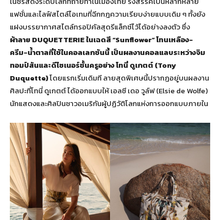
ในซีรีส์ดังระดับโลกที่ถ่ายทำในเมืองไทย รังสรรค์เป็นหลากหลาย
แฟชั่นและไลฟ์สไตล์ไอเทมที่ฉีกกฎความเรียบง่ายแบบเดิม ๆ ทั้งยัง
แฝงบรรยากาศสไตล์ทรอปิคัลสุดรีแล็กซ์ไว้ได้อย่างลงตัว ซึ่ง
ผ้าลาย
DUQUETTERIE ในเฉดสี “Sunflower” โทนเหลือง-
ครีม-น้ำตาลที่ใช้ในคอลเลกชันนี้ เป็นผลงานคอลแลบระหว่างจิม
ทอมป์สันและดีไซเนอร์ชั้นครูอย่าง โทนี่ ดูเกตต์ (
Tony
Duquette)
โดยแรกเริ่มเดิมที ลายสุดพิเศษนี้ปรากฏอยู่บนผลงาน
ศิลปะที่โทนี่ ดูเกตต์ ได้ออกแบบให้ เอลซี เดอ วูล์ฟ (Elsie de Wolfe)
นักแสดงและศิลปินชาวอเมริกันผู้ปฏิวัติโลกแห่งการออกแบบภายใน