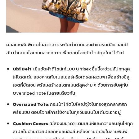
คอลเลกชันพิเศษในลวดลายระดับตำนานของผ้าแบรนด์จิม ทอมป์
สัน นำเสนอไอเทมหลากหลายเพื่อตอบโจทย์สไตล์ยุคใหม่ ได้แก่
Obi Belt
: เข็มขัดผ้าดีไซน์เก๋แบบ Unisex ชิ้นนี้จะช่วยอัปทุกลุค
ให้โดดเด่น ลองคาดทับเบลเซอร์หรือเดรสหลวมๆ เพื่อสร้างซิลู
เอตที่ชัดเจน พร้อมสร้างสเตทเมนต์ลุคง่าย ๆ ด้วยการจับคู่กับ
Oversized Tote ในลายเดียวกัน
Oversized Tote
: กระเป๋าโท้ตใบใหญ่จุใจในทรงสุดคลาสสิก
พร้อมซิป ตอบโจทย์การใช้งานในทุกวันแบบใบเดียวเอาอยู่
Cushion Covers
(มีสองขนาด): เติมเสน่ห์และความอบอุ่นให้ทุก
สเปซในบ้านด้วยปลอกหมอนอิงสีเหลืองทานตะวันในลายพิมพ์