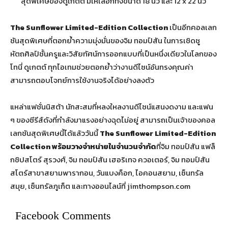
สุดพิเศษของดูเกตต์ มีให้เลือกทั้งขนาด 18 นิ้ว และ 12 x 22 นิ้ว
The Sunflower Limited-Edition Collection
เป็นอีกคอลเลก
ชันสุดพิเศษที่ตอกย้ำความมุ่งมั่นของจิม ทอมป์สัน ในการเชิดชู
หัตถศิลป์ชั้นครูและวิสัยทัศน์การออกแบบที่เป็นหนึ่งเดียวในโลกของ
โทนี่ ดูเกตต์ ทุกไอเทมช่วยตอกย้ำว่างานดีไซน์อันทรงคุณค่า
สามารถตอบโจทย์การใช้งานจริงได้อย่างลงตัว
แหล่าแฟชั่นนิสต้า นักสะสมที่หลงใหลงานดีไซน์แสนงดงาม และแฟน
ๆ ของซีรีส์ดังที่กำลังมาแรงอย่างฉุดไม่อยู่ สามารถเป็นเจ้าของคอล
เลกชันสุดพิเศษนี้ได้แล้ววันนี้
The Sunflower Limited-Edition
Collection
พร้อมวางจำหน่ายในจำนวนจำกัด
ที่จิม ทอมป์สัน แฟล็
กชิปสโตร์ สุรวงศ์, จิม ทอมป์สัน เฮอริเทจ ควอเตอร์, จิม ทอมป์สัน
สโตร์สาขาสยามพารากอน, วันแบงค็อก, ไอคอนสยาม, เซ็นทรัล
สมุย, เซ็นทรัลภูเก็ต และทางออนไลน์ที่ jimthompson.com
Facebook Comments