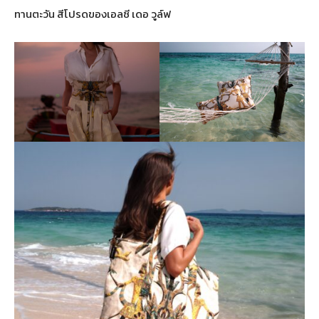
ทานตะวัน สีโปรดของเอลซี เดอ วูล์ฟ