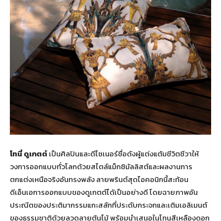
โทนี่ ดูเกตต์
เป็นศิลปินและดีไซเนอร์ชื่อดังผู้แต่งแต้มชีวิตชีวาให้
วงการออกแบบทั่วโลกด้วยสไตล์แม็กซิมัลลิสต์และผลงานการ
ตกแต่งเหนือจริงอันทรงพลัง ลายพรินต์สุดไอคอนิกนี้สะท้อน
ดีเอ็นเอการออกแบบของดูเกตต์ได้เป็นอย่างดี โดยฉายภาพอัน
ประณีตของประติมากรรมแกะสลักที่ประดับกระจกและเติมเอลิเมนต์
ของธรรมชาติด้วยลวดลายต้นไม้ พร้อมนำเสนอในโทนสีเหลืองดอก