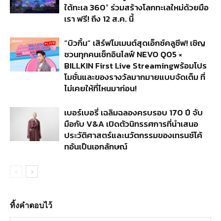
ใต้ทะเล 360° ร่วมสร้างโลกทะเลใหม่ด้วยมือ
เรา ฟรี! ถึง 12 ส.ค. นี้
“บิวกิ้น” เสิร์ฟโมเมนต์สุดเอ็กซ์คลูซีฟ! เชิญ
ชวนทุกคนเช็กอินไลฟ์ NEVO Q05 ×
BILLKIN First Live Streamingพร้อมโปร
โมชั่นและของรางวัลมากมายแบบจัดเต็ม ที่
ไม่เคยให้ที่ไหนมาก่อน!
เบอร์เบอรี่ เฉลิมฉลองครบรอบ 170 ปี จับ
มือกับ V&A เปิดตัวนิทรรศการที่นำเสนอ
ประวัติศาสตร์และนวัตกรรมของเทรนช์โค้
ทอันเป็นเอกลักษณ์
ทิ้งคำตอบไว้