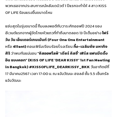
พวกเธอจากประสบการณ์หลังเดบิวต์ 1 ปีแรกจะทำให้ 4 สาว KISS
OF LIFE ร้อนแรงขึ้นขนาดไหน
แซ่บสุดในรุ่นขนาดนี้ ก็มงลงพอดีกับวาระคิกออฟปี 2024 ของ
อีเวนต์แรกจากผู้จัดไทยหัวแถวที่ทำถึงมาตลอด 13 ปีเต็มอย่าง
โฟร์
วัน วัน เอ็นเตอร์เทนเม้นท์
(Four One One Entertainment
หรือ
411ent)
คอนเฟิร์มเรียบร้อยโรงเรียน
กึ้ง
–เฉลิมชัย มหากิจ
ศิริ
ว่าพบกันแน่นอน
“คิสออฟไลฟ์
‘เดียร์ คิสซี่’ เฟิร์ส แฟนมีตติ้ง
อิน แบงคอก” (KISS OF LIFE ‘DEAR KISSY’ 1st Fan Meeting
in Bangkok) #KISSOFLIFE_DEARKISSY_BKK
วันอาทิตย์ที่
17 มีนาคม2567 เวลา 17:00 น. ณ แจ้งวัฒนะ ฮอลล์ ชั้น 5.5 เซ็นทรัล
แจ้งวัฒนะ