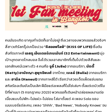
คนมันจะเกิด ยาคุมกำเนิดก็เอาไม่อยู่! ถึงเวลาของพวกเธอแล้วจริงๆ
สี่สาวเกิร์ลกรุ๊ปเคป็อปวง
“คิสออฟไลฟ์” (
KISS OF LIFE)
ซึ่งต้น
สังกัดเกาหลี
เอสทู
เอ็นเตอร์เทนเม้นท์ (
S2 Entertainment)
มุ่ง
เป้าบุกตลาดโกลบอล จึงได้รวมเอาสมาชิกที่เต็มไปด้วยสีสันและ
เอกลักษณ์เฉพาะตัว 4 คนคือ
จูลี่ (
Julie)
จากอเมริกา,
นัตตี้
(Natty) อานัชญา สุพุทธิพงศ์
จากไทย,
เบลล์ (Belle)
จากอเมริกา
และ
ฮานึล (
Haneul)
จากเกาหลีใต้ เรียกว่าสวยเด็ดเผ็ดแซ่บแถม
สกิลร้องเต้นยังเป็นเลิศ ฝีมือแต่งเพลงก็ไม่ใช่เล่นๆ ตั้งแต่เดบิวต์ใน
ปีที่ผ่านมา (5 กรกฎาคม 2023) พวกเธอก็เดินหน้าปล่อยผลงานต่อ
เนื่องแบบไม่พัก-ไม่แผ่ว-ไม่อ่อม ไล่มาตั้งแต่ 4 เพลง Solo ของ
เมมเบอร์แต่ละคน, เพลง ‘Shhh’, ‘Bad News’, ‘Nobody Knows’ จน
เป็นที่จับตามองว่าพวกเธอคืออนาคตตัวมัมตัวท็อปของแทร่ ด้วย