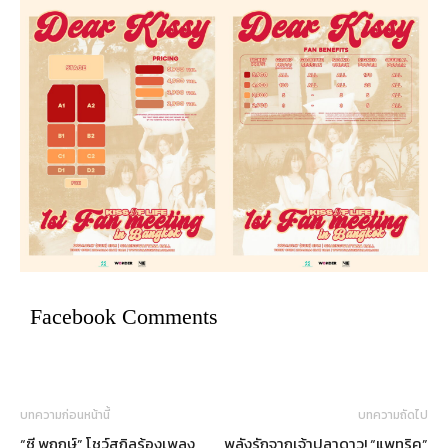
Facebook Comments
บทความก่อนหน้านี้
บทความถัดไป
“ซี พฤกษ์” โชว์สกิลร้องเพลง
พลังรักจากเจ้าปลาดาว! “แพทริค”