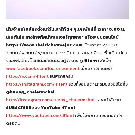
เริ่มจำหน่ายบัตรตั้งแต่วันเสาร์ที่
24 กุมภาพันธ์นี้ เวลา 10:00 น.
เป็นต้นไป ทางไทยทิคเก็ตเมเจอร์ทุกสาขา หรือระบบออนไลน์
https://www.thaiticketmajor.com
บัตรราคา 2,900 /
3,900 / 4,900 / 5,900 บาท *** ติดตามรายละเอียดเพิ่มเติมได้ทา
งออฟฟิเชียลโซเชียลมีเดียของผู้จัดงาน
@411ent
เฟซบุ๊ก
www.facebook.com/fouroneoneent
เอ็กซ์ (ทวิตเตอร์)
https://x.com/411ent
อินสตาแกรม
https://instagram.com/411ent
รวมทั้งอินสตาแกรมของซีอีโอกึ้ง
@kueng_chalermchai
http://instagram.com/kueng_chalermchai
และอย่าลืมกด
SUBSCRIBE
ช่อง
YouTube 411ent
https://www.youtube.com/411ent
เพื่อไม่พลาดคอนเทนต์ดีๆ
ตลอดปี