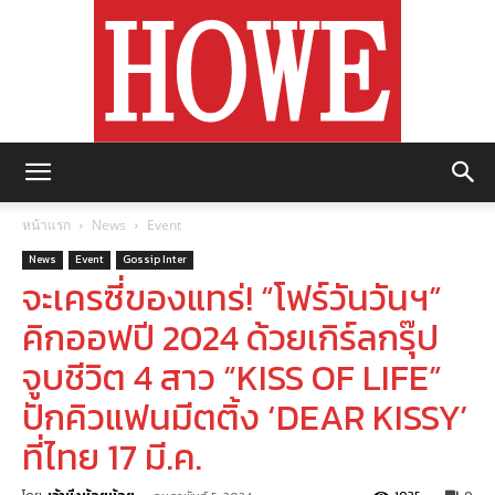
https://howemagazine.com/
หน้าแรก
News
Event
News
Event
Gossip Inter
จะเครซี่ของแทร่! “โฟร์วันวันฯ”
คิกออฟปี 2024 ด้วยเกิร์ลกรุ๊ป
จูบชีวิต 4 สาว “KISS OF LIFE”
ปักคิวแฟนมีตติ้ง ‘DEAR KISSY’
ที่ไทย 17 มี.ค.