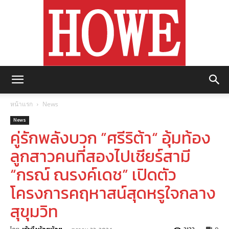
https://howemagazine.com/
หน้าแรก
News
News
คู่รักพลังบวก ”ศรีริต้า“ อุ้มท้อง
ลูกสาวคนที่สองไปเชียร์สามี
“กรณ์ ณรงค์เดช” เปิดตัว
โครงการคฤหาสน์สุดหรูใจกลาง
สุขุมวิท