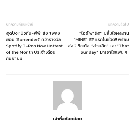
บทความก่อนหน้านี้
บทความถัดไป
สุดปัง! ‘บิวกิ้น-พีพี’ ส่ง ‘เพลง
“ไอซ์ พาริส” ปลื้มใจผลงาน
ยอม (Surrender)’ คว้ารางวัล
“MINE” EP แรกในชีวิต!! พร้อม
Spotify T-Pop Now Hottest
ส่ง 2 ซิงเกิล “ส่วนลึก” และ “That
of the Month ประจำเดือน
Sunday” มาเอาใจแฟน ๆ
กันยายน
เจ้าหิ่งห้อยน้อย