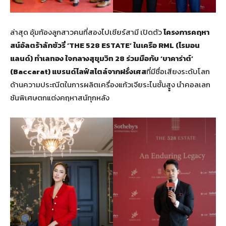
ล่าสุด อุ้มท้องลูกสาวคนที่สองไปเชียร์สามี เปิดตัว
โครงการคฤหา
สน์อัลตร้าลักชัวรี่ ‘
THE 528 ESTATE’ ในเครือ RML (ไรมอน
แลนด์) ทำเลทอง ใจกลางสุขุมวิท 28 ร่วมมือกับ ‘บาคาร่าต์’
(Baccarat) แบรนด์ไลฟ์สไตล์จากฝรั่งเศส
ที่มีชื่อเสียงระดับโลก
ด้านความประณีตในการผลิตเครื่องแก้วเจียระไนชั้นสููง นำคอลเลก
ชันพิเศษตกแต่งคฤหาสน์ทุกหลัง