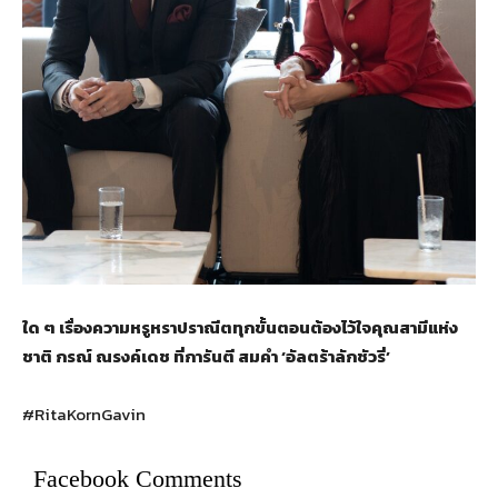
ใด ๆ เรื่องความหรูหราปราณีตทุกขั้นตอนต้องไว้ใจคุณสามีแห่ง
ชาติ กรณ์ ณรงค์เดช ที่การันตี สมคำ ‘อัลตร้าลักชัวรี่’
#RitaKornGavin
Facebook Comments