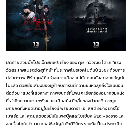
ปิดท้ายด้วยบิ๊กโปรเจ็คยักษ์ 3 เรื่อง ของ คุ้ย-ทวีวัฒน์ ได้แก่ “แร้ง
วัดสระเกศเปรตวัดสุทัศน์” ที่ประกาศโปรเจคไปต้นปี 2567 ด้วยการ
ปล่อยภาพเฟิร์สลุคส์ก็สร้างความฮือฮาให้กับคอหนังสยองขวัญกัน
ไปแล้ว ด้วยชื่อเสียงของผู้กำกับการันตีความขนหัวลุกถึงใจแน่นอน
ต่อด้วย “สมิงที่เสิงสาง” ภาพยนตร์ที่แฟน ๆ เรียกร้องอยากชมหนัง
ที่เล่าถึงความน่าสะพรึงของเเสือสมิง มีกลิ่นของป่าดงดิบ จะถูก
ยกยอดทั้งหมดมาอยู่ในเรื่องนี้ พร้อมดารา เอ-ลิสต์ อย่าง มาริโอ้
เมาเร่อ และ สุดยอดของมีมในเฟสบุ๊คและโซเชียล พี่แฉะ-องอาจ และ
จอมปิ้งไก่ในตำนาน กอลฟ์-กัญจ์ ภักดีวิจิตร รวมถึง ปั๋ง-ประกาศิต