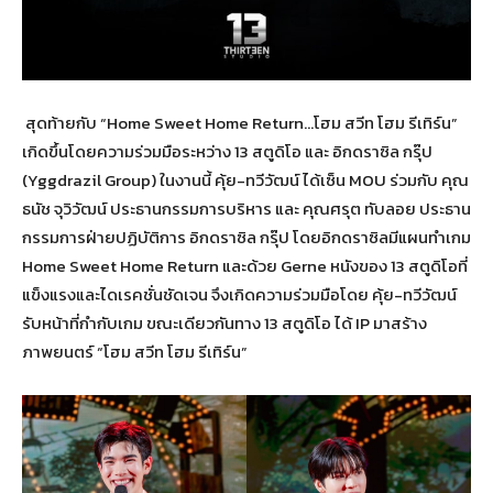
สุดท้ายกับ “Home Sweet Home Return…โฮม สวีท โฮม รีเทิร์น”
เกิดขึ้นโดยความร่วมมือระหว่าง 13 สตูดิโอ และ อิกดราซิล กรุ๊ป
(Yggdrazil Group) ในงานนี้ คุ้ย-ทวีวัฒน์ ได้เซ็น MOU ร่วมกับ คุณ
ธนัช จุวิวัฒน์ ประธานกรรมการบริหาร และ คุณศรุต ทับลอย ประธาน
กรรมการฝ่ายปฏิบัติการ อิกดราซิล กรุ๊ป โดยอิกดราซิลมีแผนทำเกม
Home Sweet Home Return และด้วย Gerne หนังของ 13 สตูดิโอที่
แข็งแรงและไดเรคชั่นชัดเจน จึงเกิดความร่วมมือโดย คุ้ย-ทวีวัฒน์
รับหน้าที่กำกับเกม ขณะเดียวกันทาง 13 สตูดิโอ ได้ IP มาสร้าง
ภาพยนตร์ “โฮม สวีท โฮม รีเทิร์น”