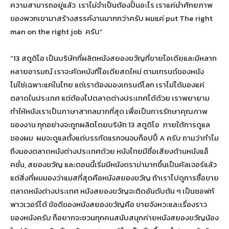
ความสามารถอยู่แล้ว เราไม่จำเป็นต้องปั้นอะไร เราแค่นำศักยภาพ
ของพวกเขามาสร้างสรรค์งานมากกว่าครับ ผมแค่ put The right
man on the right job ครับ”
“13 สตูดิโอ เป็นบริษัทที่ผลิตหนังสยองขวัญที่ขายไอเดียและมีหลาก
หลายอารมณ์ เราจะคัดหนังที่ไอเดียสดใหม่ ตามเทรนด์ของหนัง
ไม่ใช่เฉพาะแค่ในไทย แต่เราต้องมองเทรนด์โลก เราไม่ได้มองแค่
ตลาดในประเทศ แต่ต้องไปตลาดต่างประเทศได้ด้วย เราพยายาม
ทำให้หนังเราเป็นภาษาสากลมากที่สุด เพื่อเป็นการรักษาคุณภาพ
ของงาน ทุกอย่างจะถูกผลิตโดยบริษัท 13 สตูดิโอ ภายใต้การดูแล
ของผม ผมจะดูแลตั้งแต่บรรทัดแรกจนจบก็อปปี้ A ครับ ถามว่าทำไม
ถึงมองตลาดหนังต่างประเทศด้วย หนังไทยมีชื่อเสียงด้านหนังแอ็
คชั่น, สยองขวัญ และตอนนี้เริ่มมีหนังดราม่ามากขึ้นเป็นคัลเจอร์แล้ว
แต่สิ่งที่ผมมองว่าแมสที่สุดคือหนังสยองขวัญ ถ้าเราไปดูการซื้อขาย
ตลาดหนังต่างประเทศ หนังสยองขวัญจะติดอันดับต้น ๆ เป็นซอฟท์
พาวเวอร์ได้ ข้อดีของหนังสยองขวัญคือ ขายจังหวะและเรื่องราว
ของหนังครับ ก็อยากจะชวนทุกคนสนับสนุกค่ายหนังสยองขวัญน้อง