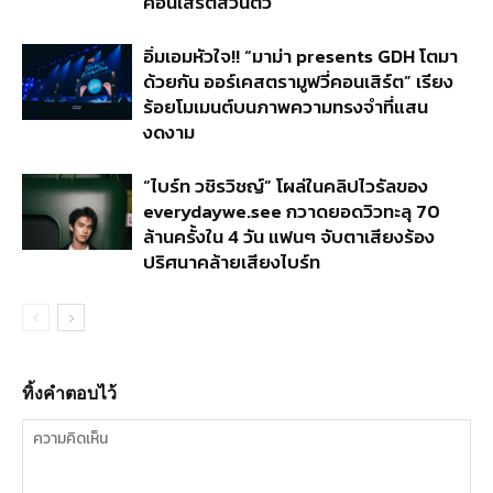
คอนเสิร์ตส่วนตัว
อิ่มเอมหัวใจ!! “มาม่า presents GDH โตมา
ด้วยกัน ออร์เคสตรามูฟวี่คอนเสิร์ต” เรียง
ร้อยโมเมนต์บนภาพความทรงจำที่แสน
งดงาม
“ไบร์ท วชิรวิชญ์” โผล่ในคลิปไวรัลของ
everydaywe.see กวาดยอดวิวทะลุ 70
ล้านครั้งใน 4 วัน แฟนๆ จับตาเสียงร้อง
ปริศนาคล้ายเสียงไบร์ท
ทิ้งคำตอบไว้