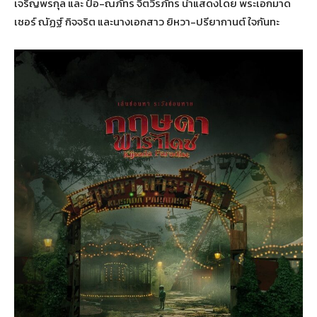
เจริญพรกุล และ ป้อ-ณภัทร จิตวีรภัทร นำแสดงโดย พระเอกมาด
เซอร์ ณัฏฐ์ กิจจริต และนางเอกสาว ยิหวา-ปรียากานต์ ใจกันทะ