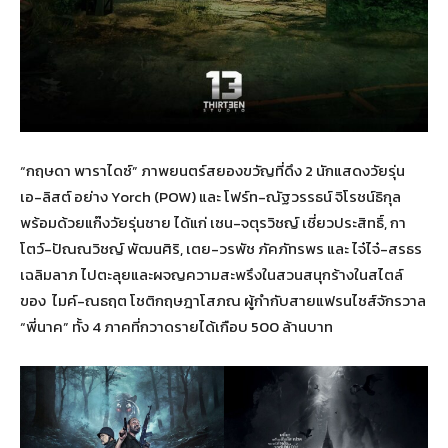
“กฤษดา พาราไดซ์” ภาพยนตร์สยองขวัญที่ดึง 2 นักแสดงวัยรุ่น
เอ-ลิสต์ อย่าง Yorch (POW) และ โฟร์ท-ณัฐวรรธน์ จิโรชน์ธิกุล
พร้อมด้วยแก๊งวัยรุ่นชาย ได้แก่ เซน-จตุรวิชญ์ เชี่ยวประสิทธิ์, กา
โตว์-ปัณณวิชญ์ พัฒนศิริ, เตย-วรพัช ภัคภัทรพร และ ไจ๋ไจ๋-สรธร
เฉลิมลาภ ไปตะลุยและผจญความสะพรึงในสวนสนุกร้างในสไตล์
ของ ไมค์-ณธฤต โชติกฤษฎาโสภณ ผู้กำกับสายแฟรนไชส์จักรวาล
“พี่นาค” ทั้ง 4 ภาคที่กวาดรายได้เกือบ 500 ล้านบาท