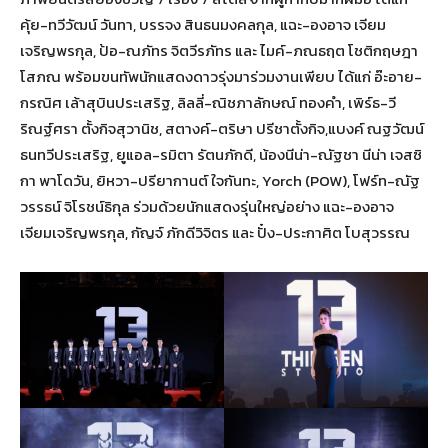
คุ้ย-ทวีวัฒน์ วันทา, บรรจง สินธนมงคลกุล, แฉะ-องอาจ เจียม
เจริญพรกุล, ป้อ-ณภัทร จิตวีรภัทร และ ไมค์-ภณธฤต โชติกฤษฎา
โสภณ พร้อมขนทัพนักแสดงดาวรุ่งมาร่วมงานเพียบ ได้แก่ อ๊ะอาย-
กรณิศ เล้าสุบินประเสริฐ, ลิลลี่-ณิชภาลักษณ์ ทองคำ, เพิร์ธ-วี
ริณฐ์ศรา ตั้งกิจสุวานิช, สตางค์-ตริษา ปรีชาตั้งกิจ,แบงค์ ณฐวัฒน์
ธนทวีประเสริฐ, ยูแอล-รมิตา รัตนภักดี, น้องนีน่า-ณัฐชา นีน่า เจสซิ
กา พาโดวัน, ยิหวา-ปรียากานต์ ใจกันทะ, Yorch (POW), โฟร์ท-ณัฐ
วรรธน์ จิโรชน์ธิกุล ร่วมด้วยนักแสดงรุ่นใหญ่อย่าง แฉะ-องอาจ
เจียมเจริญพรกุล, กัญจ์ ภักดีวิจิตร และ ปั๋ง-ประกาศิต โบสุวรรณ