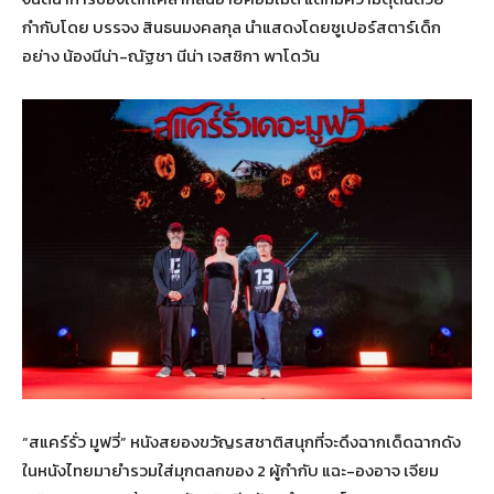
กำกับโดย บรรจง สินธนมงคลกุล นำแสดงโดยซูเปอร์สตาร์เด็ก
อย่าง น้องนีน่า-ณัฐชา นีน่า เจสซิกา พาโดวัน
“สแคร์รั่ว มูฟวี่” หนังสยองขวัญรสชาติสนุกที่จะดึงฉากเด็ดฉากดัง
ในหนังไทยมายำรวมใส่มุกตลกของ 2 ผู้กำกับ แฉะ-องอาจ เจียม