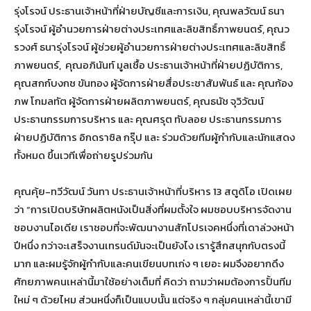
รุ่งโรจน์ ประธานเจ้าหน้าที่ฝ่ายบัญชีและการเงิน, คุณพลวัฒน์ ธนา
รุ่งโรจน์ ผู้อำนวยการฝ่ายต่างประเทศและลิขสิทธิ์ภาพยนตร์, คุณว
รวงศ์ ธนารุ่งโรจน์ ผู้ช่วยผู้อำนวยการฝ่ายต่างประเทศและลิขสิทธิ์
ภาพยนตร์, คุณอภินันท์ มูลเชื้อ ประธานเจ้าหน้าที่ฝ่ายปฏิบัติการ,
คุณสกก์บงกช ขันทอง ผู้จัดการฝ่ายสื่อประชาสัมพันธ์ และ คุณก้อง
ภพ โกมลทัต ผู้จัดการฝ่ายผลิตภาพยนตร์, คุณธนัช จุวิวัฒน์
ประธานกรรมการบริหาร และ คุณศรุต ทับลอย ประธานกรรมการ
ฝ่ายปฏิบัติการ อิกดราซิล กรุ๊ป และ ร่วมด้วยทีมผู้กำกับและนักแสดง
ทั้งหมด ขึ้นเวทีเพื่อถ่ายรูปร่วมกัน
คุณคุ้ย-ทวีวัฒน์ วันทา ประธานเจ้าหน้าที่บริหาร 13 สตูดิโอ เปิดเผย
ว่า “การเปิดบริษัทผลิตหนังเป็นสิ่งที่ผมตั้งใจ ผมชอบบริหารจัดงาน
ชอบงานไอเดีย เราชอบที่จะพัฒนางานสักโปรเจคหนึ่งที่เดาล่วงหน้า
ปีหนึ่ง กว่าจะเสร็จงานเทรนด์มันจะเป็นยังไง เรารู้สึกสนุกกับตรงนี้
มาก และผมรู้จักผู้กำกับและคนเขียนบทเก่ง ๆ เยอะ ผมจึงอยากดึง
ศักยภาพคนเหล่านี้มาใช้อย่างเต็มที่ คิดว่า ถามว่าผมต้องการปั้นทีม
ใหม่ ๆ ด้วยไหม ส่วนหนึ่งก็เป็นแบบนั้น แต่จริง ๆ กลุ่มคนเหล่านี้เขามี