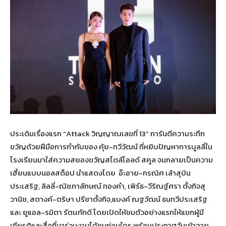
ประเดิมเรื่องแรก “Attack วิญญาณเลขที่ 13” การันตีความระทึก
ขวัญด้วยฝีมือการกำกับของ คุ้ย-ทวีวัฒน์ ที่หยิบปัญหาการบูลลี่ใน
โรงเรียนมาใส่ความสยองขวัญสไตล์โอลด์ สคูล จนกลายเป็นความ
เฮี้ยนแบบนอลสต็อป นำแสดงโดย อ๊ะอาย-กรณิศ เล้าสุบิน
ประเสริฐ, ลิลลี่-ณิชภาลักษณ์ ทองคำ, เพิร์ธ-วีริณฐ์ศรา ตั้งกิจสุ
วานิช, สตางค์-ตริษา ปรีชาตั้งกิจ,แบงค์ ณฐวัฒน์ ธนทวีประเสริฐ
และ ยูแอล-รมิตา รัตนภักดี โดยเปิดให้ชมตัวอย่างแรกให้แขกผู้มี
เกียรติและสื่อที่มาร่วมงานได้ชมก่อนใคร พร้อมประกาศวันเข้าฉาย