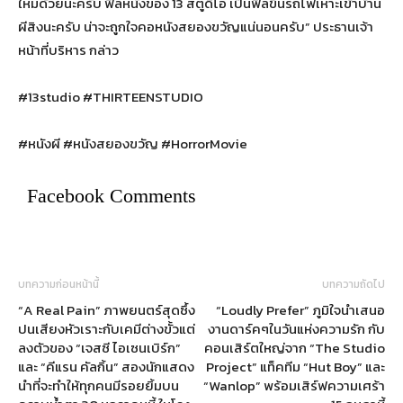
ใหม่ด้วยนะครับ ฟีลหนังของ 13 สตูดิโอ เป็นฟีลขึ้นรถไฟเหาะเข้าบ้าน
ผีสิงนะครับ น่าจะถูกใจคอหนังสยองขวัญแน่นอนครับ” ประธานเจ้า
หน้าที่บริหาร กล่าว
#13studio #THIRTEENSTUDIO
#หนังผี #หนังสยองขวัญ #HorrorMovie
Facebook Comments
บทความก่อนหน้านี้
บทความถัดไป
“A Real Pain” ภาพยนตร์สุดซึ้ง
“Loudly Prefer” ภูมิใจนำเสนอ
ปนเสียงหัวเราะกับเคมีต่างขั้วแต่
งานดาร์คๆในวันแห่งความรัก กับ
ลงตัวของ “เจสซี ไอเซนเบิร์ก”
คอนเสิร์ตใหญ่จาก “The Studio
และ “คีแรน คัลกิ้น” สองนักแสดง
Project” แท็คทีม “Hut Boy” และ
นำที่จะทำให้ทุกคนมีรอยยิ้มบน
“Wanlop” พร้อมเสิร์ฟความเศร้า