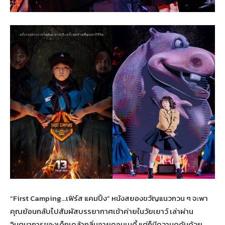
“First Camping…เฟิร์ส แคมปิ้ง” หนังสยองขวัญแนวกวน ๆ จะพา
คุณย้อนกลับไปสัมผัสบรรยากาศเข้าค่ายในวัยเยาว์ เล่าผ่าน
จินตนาการของเด็กเคล้ากลิ่นอายคอมเมดี้ แต่ก็มีความดุดันด้วย