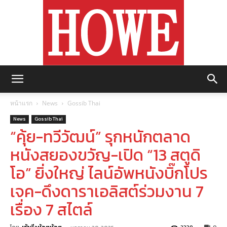
https://howemagazine.com/
หน้าแรก
News
Gossib Thai
News
Gossib Thai
“คุ้ย-ทวีวัฒน์” รุกหนักตลาด
หนังสยองขวัญ-เปิด “13 สตูดิ
โอ” ยิ่งใหญ่ ไลน์อัพหนังบิ๊กโปร
เจค-ดึงดาราเอลิสต์ร่วมงาน 7
เรื่อง 7 สไตล์