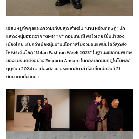
เรียบหรูคีฟคูลแฝงความเท่ขั้นสุด สำหรับ “นานิ หิรัญกฤษฎิ์” นัก
แสดงหนุ่มฮอตจาก “GMMTV” คอนเทนต์โพรไวเดอร์ชั้นนำของ
เมืองไทย เรียกว่าเมื่อหนุ่มนานิมีโอกาสไปร่วมชมแฟชั่นโชว์สุดยิ่ง
ใหญ่ระดับโลก “Milan Fashion Week 2023” ในฐานะแขกคนพิเศษ
ของแบรนด์ดังอย่าง Emporio Armani ในคอลเลคชั่นฤดูใบไม้ผลิ/
ฤดูร้อน 2024 ณ เมืองมิลาน ประเทศอิตาลี ที่จัดขึ้นเมื่อวันที่ 21
กันยายนที่ผ่านมา