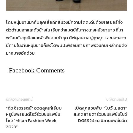
โดยหนุ่มนานิมากับลุคเสื้อถักสีม่วงมีความโดดเด่นด้วยเลเยอร์ทั้ง
ตัวด้านนอกและตัวข้างใน เรียกว่าแมตซ์กับกางเกงหนังขายาว ที่มา
พร้อมกับถุงมือและผ้าพันคอเข้าชุด คีฟคูลเอาอยู่ทุกชุด และนอกจาก
นี้ภายในงานหนุ่มนานิก็ยังได้พบปะพร้อมถ่ายภาพร่วมกับเหล่าคนดัง
มากมายอีกด้วย
Facebook Comments
บทความก่อนหน้านี้
บทความถัดไป
“ดิว จิรวรรตน์” อวดลุคเท่เรียบ
เปิดลุคสวยสับ “โบว์ เมลดา”
หรูนั่งฟรอนต์โรว์ร่วมชมแฟชั่น
สะกดสายตาร่วมชมแฟชั่นโชว์
โชว์ “Milan Fashion Week
DGSS24 ณ มิลานแฟชั่นวีค
2023”