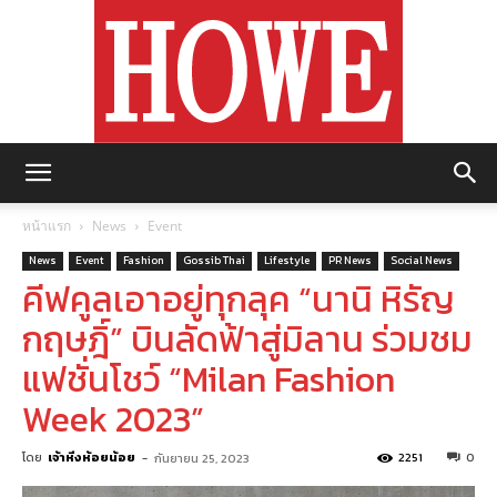
https://howemagazine.com/
หน้าแรก
News
Event
News
Event
Fashion
Gossib Thai
Lifestyle
PR News
Social News
คีฟคูลเอาอยู่ทุกลุค “นานิ หิรัญ
กฤษฎิ์” บินลัดฟ้าสู่มิลาน ร่วมชม
แฟชั่นโชว์ “Milan Fashion
Week 2023”
โดย
เจ้าหิ่งห้อยน้อย
-
2251
0
กันยายน 25, 2023